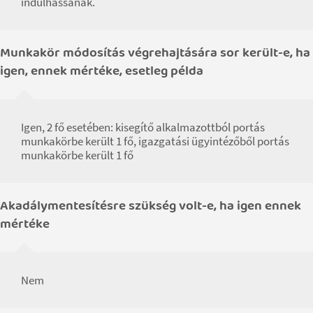
indulhassanak.
Munkakör módosítás végrehajtására sor került-e, ha
igen, ennek mértéke, esetleg példa
Igen, 2 fő esetében: kisegítő alkalmazottból portás
munkakörbe került 1 fő, igazgatási ügyintézőből portás
munkakörbe került 1 fő
Akadálymentesítésre szükség volt-e, ha igen ennek
mértéke
Nem