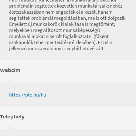
problémáin segítettek közvetlen munkatársaik: nehéz
életszakaszában nem engedték el a kezét, hanem
segítettek problémái megoldásában, ma is ott dolgozik.
Emellett új munkakörök kialakítása is megtörtént,
melyekben megváltozott munkaképességű
munkavállalókat sikerült foglalkoztatni (főként
szakápolók tehermentesítése érdekében). Ezzel a
jellemző munkaerőhiány is enyhíthetővé vált.
Webcím
https://pte.hu/hu
Telephely