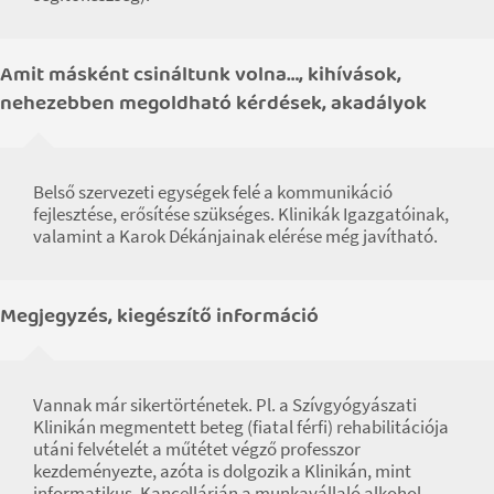
Amit másként csináltunk volna…, kihívások,
nehezebben megoldható kérdések, akadályok
Belső szervezeti egységek felé a kommunikáció
fejlesztése, erősítése szükséges. Klinikák Igazgatóinak,
valamint a Karok Dékánjainak elérése még javítható.
Megjegyzés, kiegészítő információ
Vannak már sikertörténetek. Pl. a Szívgyógyászati
Klinikán megmentett beteg (fiatal férfi) rehabilitációja
utáni felvételét a műtétet végző professzor
kezdeményezte, azóta is dolgozik a Klinikán, mint
informatikus. Kancellárián a munkavállaló alkohol-