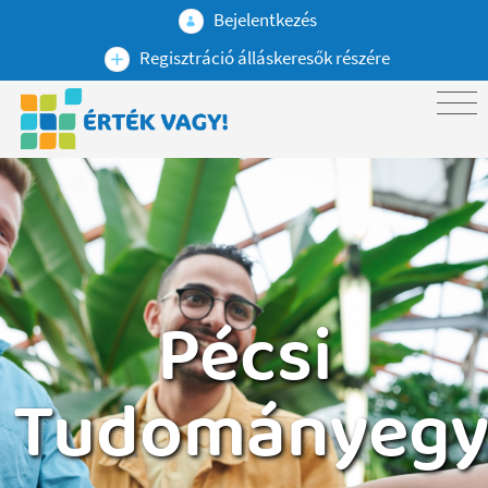
Bejelentkezés
Regisztráció álláskeresők részére
Pécsi
Tudományeg