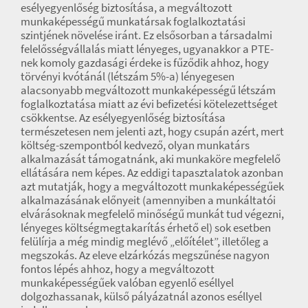
esélyegyenlőség biztosítása, a megváltozott
munkaképességű munkatársak foglalkoztatási
szintjének növelése iránt. Ez elsősorban a társadalmi
felelősségvállalás miatt lényeges, ugyanakkor a PTE-
nek komoly gazdasági érdeke is fűződik ahhoz, hogy
törvényi kvótánál (létszám 5%-a) lényegesen
alacsonyabb megváltozott munkaképességű létszám
foglalkoztatása miatt az évi befizetési kötelezettséget
csökkentse. Az esélyegyenlőség biztosítása
természetesen nem jelenti azt, hogy csupán azért, mert
költség-szempontból kedvező, olyan munkatárs
alkalmazását támogatnánk, aki munkaköre megfelelő
ellátására nem képes. Az eddigi tapasztalatok azonban
azt mutatják, hogy a megváltozott munkaképességűek
alkalmazásának előnyeit (amennyiben a munkáltatói
elvárásoknak megfelelő minőségű munkát tud végezni,
lényeges költségmegtakarítás érhető el) sok esetben
felülírja a még mindig meglévő „előítélet”, illetőleg a
megszokás. Az eleve elzárkózás megszűnése nagyon
fontos lépés ahhoz, hogy a megváltozott
munkaképességűek valóban egyenlő eséllyel
dolgozhassanak, külső pályázatnál azonos eséllyel