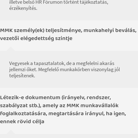
illetve belső HR Fórumon történt tájékoztatás,
érzékenyítés.
MMK személy(ek) teljesítménye, munkahelyi beválás,
vezetői elégedettség szintje
Vegyesek a tapasztalatok, de a megfelelni akarás
jellemzi őket. Megfelelő munkakörben viszonylag jól
teljesítenek.
Létezik-e dokumentum (irányelv, rendszer,
szabályzat stb.), amely az MMK munkavállalók
foglalkoztatására, megtartására irányul, ha igen,
ennek rövid célja