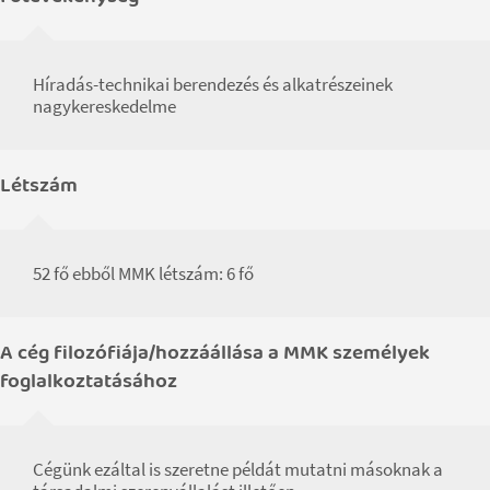
Híradás-technikai berendezés és alkatrészeinek
nagykereskedelme
Létszám
52 fő ebből MMK létszám: 6 fő
A cég filozófiája/hozzáállása a MMK személyek
foglalkoztatásához
Cégünk ezáltal is szeretne példát mutatni másoknak a