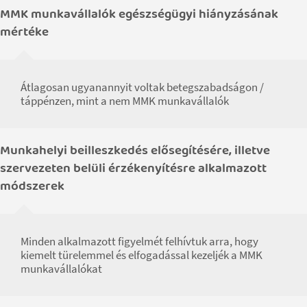
MMK munkavállalók egészségügyi hiányzásának
mértéke
Átlagosan ugyanannyit voltak betegszabadságon /
táppénzen, mint a nem MMK munkavállalók
Munkahelyi beilleszkedés elősegítésére, illetve
szervezeten belüli érzékenyítésre alkalmazott
módszerek
Minden alkalmazott figyelmét felhívtuk arra, hogy
kiemelt türelemmel és elfogadással kezeljék a MMK
munkavállalókat