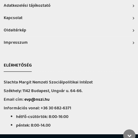
Adatkezelési tájékoztató
Kapcsolat
Oldaltérkép
Impresszum
ELÉRHETŐSÉG
Slachta Margit Nemzeti Szociálpolitikai Intézet
Székhely: 1142 Budapest, Ungvár u. 64-66.
Email cím:
evp@nszi.hu
Információs vonal: +36 30 682-6371
hétfő-csütörtök: 8:00-16:00
péntek: 8:00-14.00