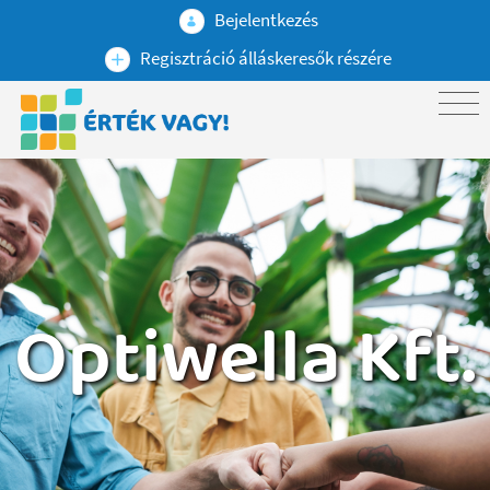
Bejelentkezés
Regisztráció álláskeresők részére
Optiwella Kft.