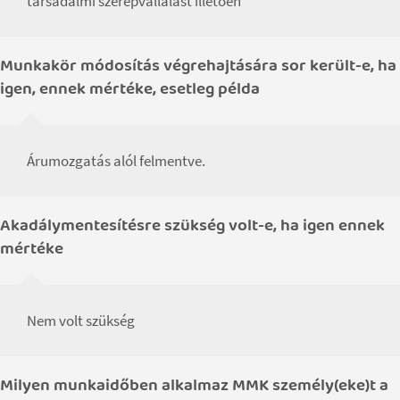
társadalmi szerepvállalást illetően
Munkakör módosítás végrehajtására sor került-e, ha
igen, ennek mértéke, esetleg példa
Árumozgatás alól felmentve.
Akadálymentesítésre szükség volt-e, ha igen ennek
mértéke
Nem volt szükség
Milyen munkaidőben alkalmaz MMK személy(eke)t a