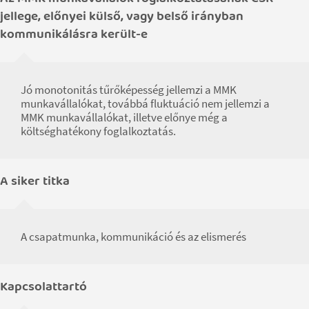
jellege, előnyei külső, vagy belső irányban
kommunikálásra került-e
Jó monotonitás tűrőképesség jellemzi a MMK
munkavállalókat, továbbá fluktuáció nem jellemzi a
MMK munkavállalókat, illetve előnye még a
költséghatékony foglalkoztatás.
A siker titka
A csapatmunka, kommunikáció és az elismerés
Kapcsolattartó