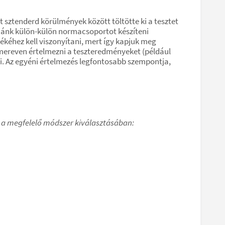
sztenderd körülmények között töltötte ki a tesztet
lnánk külön-külön normacsoportot készíteni
kéhez kell viszonyítani, mert így kapjuk meg
 mereven értelmezni a teszteredményeket (például
. Az egyéni értelmezés legfontosabb szempontja,
ik a megfelelő módszer kiválasztásában: