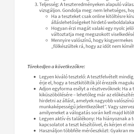
Teljesség: A teszteredményeken alapuló válas
vizsgáljon. Gondolja meg: nem lehetséges, ho
Ha a teszteket csak online kitöltésre kí
álláslehetőségeket hirdető weboldalaka
Hogyan érzi magát valaki egy nyolc jelö
változtatja meg megszokott viselkedését
Mennyire valószínű, hogy kisgyermekes a
„fölkészültek rá, hogy az időt nem kímé
Törekedjen a következőkre:
Legyen kiváló tesztelő: A tesztfelvételt mind
érje el, hogy a tesztkitöltők jól érezzék maguk
Adjon egyforma esélyt a résztvevőknek: Ha a 
kiküszöbölésére – lehetőleg már az előkészíté
hirdetni az állást, amelyek nagyobb valószínű
munkaképességű jelentkezőket”. Vagy szervezh
amilyeneket a válogatás során kell majd kitöl
Legyen aktív és találékony: Ha hiányoznak a 
kapcsolatot a teszt készítőivel, és kérjen el 
Használjon többféle mérőeszközt: Gyakran még 