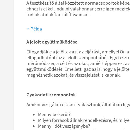
A tesztkészítő által közzétett normacsoportok képe
ehhez is el kell indulni valahonnan; erre igen megf
tudjuk átalakítani állításainkat.
Példa
A jelölt együttműködése
Elfogadják-e a jelöltek azt az eljárást, amellyel Ö
elfogadhatóbb az a jelölt szempontjából. Egy tesztr
mérőmódszer, a célt és az okot, amiért éppen ezt az
együttműködését. Emellett igaz az is, hogy a jelölt
megnézhetik azokat, és visszajelzést is kapnak.
Gyakorlati szempontok
Amikor vizsgálati eszközt választunk, általában fig
Mennyibe kerül?
Milyen források állnak rendelkezésre, és mily
Mennyi időt vesz igénybe?