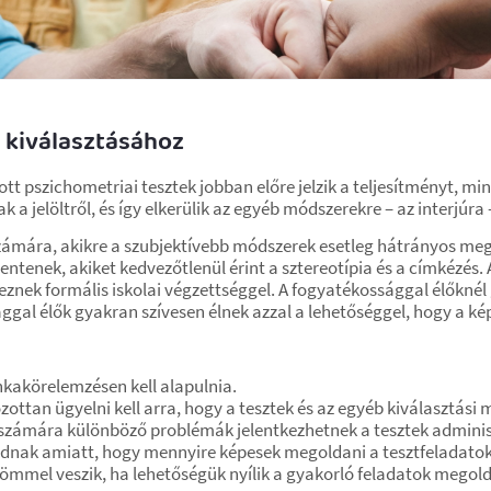
 kiválasztásához
ott pszichometriai tesztek jobban előre jelzik a teljesítményt,
 a jelöltről, és így elkerülik az egyéb módszerekre – az interjúra 
zámára, akikre a szubjektívebb módszerek esetleg hátrányos meg
ntenek, akiket kedvezőtlenül érint a sztereotípia és a címkézés. 
nek formális iskolai végzettséggel. A fogyatékossággal élőknél
ggal élők gyakran szívesen élnek azzal a lehetőséggel, hogy a k
kakörelemzésen kell alapulnia.
ottan ügyelni kell arra, hogy a tesztek és az egyéb kiválasztás
számára különböző problémák jelentkezhetnek a tesztek adminis
dnak amiatt, hogy mennyire képesek megoldani a tesztfeladatok
ömmel veszik, ha lehetőségük nyílik a gyakorló feladatok megold