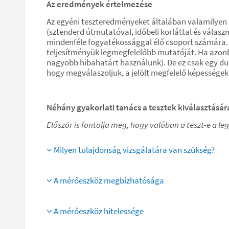
Az eredmények értelmezése
Az egyéni teszteredményeket általában valamilyen c
(sztenderd útmutatóval, időbeli korláttal és vála
mindenféle fogyatékossággal élő csoport számára. A
teljesítményük legmegfelelőbb mutatóját. Ha azonb
nagyobb hibahatárt használunk). De ez csak egy du
hogy megválaszoljuk, a jelölt megfelelő képességek
Néhány gyakorlati tanács a tesztek kiválasztásár
Először is fontolja meg, hogy valóban a teszt-e a 
Milyen tulajdonság vizsgálatára van szükség?
A mérőeszköz megbízhatósága
A mérőeszköz hitelessége