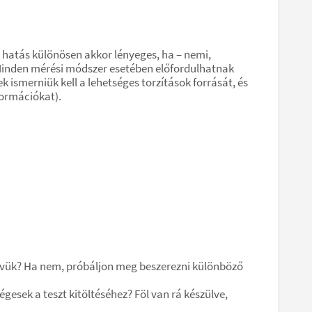
 hatás különösen akkor lényeges, ha – nemi,
. Minden mérési módszer esetében előfordulhatnak
k ismerniük kell a lehetséges torzítások forrását, és
formációkat).
anyelvük? Ha nem, próbáljon meg beszerezni különböző
esek a teszt kitöltéséhez? Föl van rá készülve,