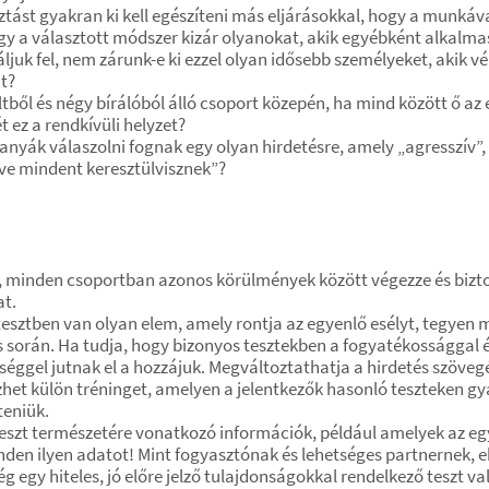
ztást gyakran ki kell egészíteni más eljárásokkal, hogy a munk
gy a választott módszer kizár olyanokat, akik egyébként alkalma
náljuk fel, nem zárunk-e ki ezzel olyan idősebb személyeket, akik 
t?
ltből és négy bírálóból álló csoport közepén, ha mind között ő a
 ez a rendkívüli helyzet?
nyák válaszolni fognak egy olyan hirdetésre, amely „agresszív”, 
lve mindent keresztülvisznek”?
ig, minden csoportban azonos körülmények között végezze és bizt
at.
tesztben van olyan elem, amely rontja az egyenlő esélyt, tegyen
s során. Ha tudja, hogy bizonyos tesztekben a fogyatékossággal él
séggel jutnak el a hozzájuk. Megváltoztathatja a hirdetés szöve
et külön tréninget, amelyen a jelentkezők hasonló teszteken gya
teniük.
teszt természetére vonatkozó információk, például amelyek az eg
minden ilyen adatot! Mint fogyasztónak és lehetséges partnernek, 
egy hiteles, jó előre jelző tulajdonságokkal rendelkező teszt val