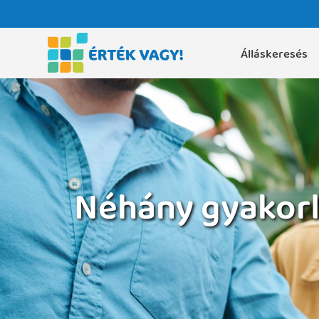
Álláskeresés
Néhány gyakorla