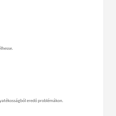
élhesse.
ogyatékosságból eredő problémákon.