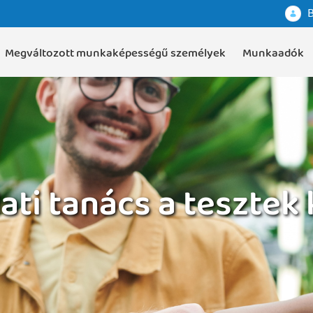
B
Megváltozott munkaképességű személyek
Munkaadók
ti tanács a tesztek