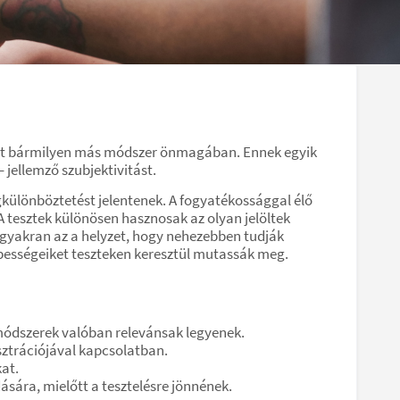
 mint bármilyen más módszer önmagában. Ennek egyik
– jellemző szubjektivitást.
különböztetést jelentenek. A fogyatékossággal élő
A tesztek különösen hasznosak az olyan jelöltek
 gyakran az a helyzet, hogy nehezebben tudják
épességeiket teszteken keresztül mutassák meg.
i módszerek valóban relevánsak legyenek.
ztrációjával kapcsolatban.
at.
ására, mielőtt a tesztelésre jönnének.