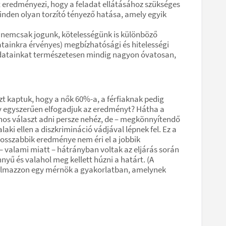
 eredményezi, hogy a feladat ellátásához szükséges
minden olyan torzító tényező hatása, amely egyik
e nemcsak jogunk, kötelességünk is különböző
atainkra érvényes) megbízhatósági és hitelességi
 Adatainkat természetesen mindig nagyon óvatosan,
azt kaptuk, hogy a nők 60%-a, a férfiaknak pedig
ogy egyszerűen elfogadjuk az eredményt? Hátha a
lános választ adni persze nehéz, de – megkönnyítendő
aki ellen a diszkrimináció vádjával lépnek fel. Ez a
rosszabbik eredménye nem éri el a jobbik
t – valami miatt – hátrányban voltak az eljárás során
nyű és valahol meg kellett húzni a határt. (A
kalmazzon egy mérnök a gyakorlatban, amelynek