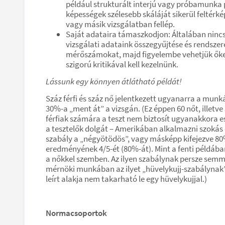
például strukturált interjú vagy próbamunka
képességek szélesebb skáláját sikerül feltérk
vagy másik vizsgálatban fellép.
Saját adataira támaszkodjon: Általában nincs
vizsgálati adataink összegyűjtése és rendsze
mérőszámokat, majd figyelembe vehetjük őket 
szigorú kritikával kell kezelnünk.
Lássunk egy könnyen átlátható példát!
Száz férfi és száz nő jelentkezett ugyanarra a munká
30%-a „ment át” a vizsgán. (Ez éppen 60 nőt, illetv
férfiak számára a teszt nem biztosít ugyanakkora es
a tesztelők dolgát – Amerikában alkalmazni szokás eg
szabály a „négyötödös”, vagy másképp kifejezve 80%
eredményének 4/5-ét (80%-át). Mint a fenti példában i
a nőkkel szemben. Az ilyen szabálynak persze semmifé
mérnöki munkában az ilyet „hüvelykujj-szabálynak
leírt alakja nem takarható le egy hüvelykujjal.)
Normacsoportok