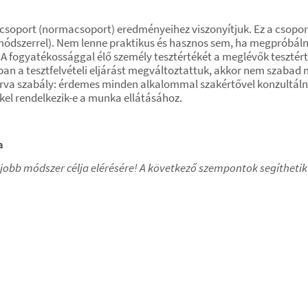
soport (normacsoport) eredményeihez viszonyítjuk. Ez a csoport 
szmódszerrel). Nem lenne praktikus és hasznos sem, ha megpróbá
 fogyatékossággal élő személy tesztértékét a meglévők tesztérté
an a tesztfelvételi eljárást megváltoztattuk, akkor nem szabad
rva szabály: érdemes minden alkalommal szakértővel konzultálni
kel rendelkezik-e a munka ellátásához.
a
legjobb módszer célja elérésére! A következő szempontok segíthet