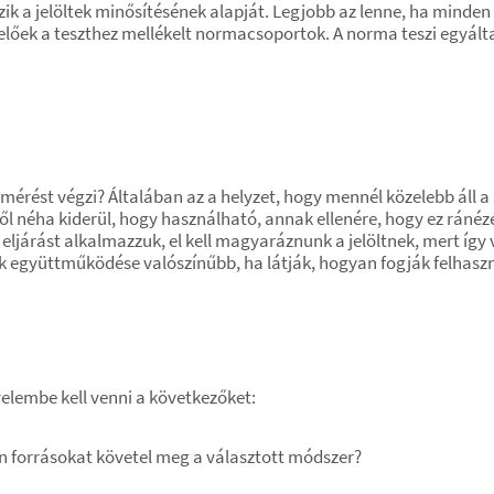
zik a jelöltek minősítésének alapját. Legjobb az lenne, ha minde
elelőek a teszthez mellékelt normacsoportok. A norma teszi egyál
n a mérést végzi? Általában az a helyzet, hogy mennél közelebb ál
ől néha kiderül, hogy használható, annak ellenére, hogy ez ránéz
 eljárást alkalmazzuk, el kell magyaráznunk a jelöltnek, mert íg
ek együttműködése valószínűbb, ha látják, hogyan fogják felhaszn
yelembe kell venni a következőket:
en forrásokat követel meg a választott módszer?