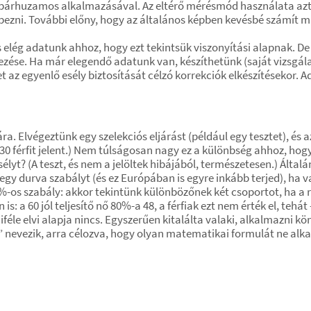
 párhuzamos alkalmazásával. Az eltérő mérésmód használata azt
épezni. További előny, hogy az általános képben kevésbé számít 
 elég adatunk ahhoz, hogy ezt tekintsük viszonyítási alapnak. D
rezése. Ha már elegendő adatunk van, készíthetünk (saját vizsgál
az egyenlő esély biztosítását célzó korrekciók elkészítésekor.
ra. Elvégeztünk egy szelekciós eljárást (például egy tesztet), és 
e 30 férfit jelent.) Nem túlságosan nagy ez a különbség ahhoz, h
élyt? (A teszt, és nem a jelöltek hibájából, természetesen.) Álta
y durva szabályt (és ez Európában is egyre inkább terjed), ha val
-os szabály: akkor tekintünk különbözőnek két csoportot, ha a 
s: a 60 jól teljesítő nő 80%-a 48, a férfiak ezt nem érték el, tehá
le elvi alapja nincs. Egyszerűen kitalálta valaki, alkalmazni kön
” nevezik, arra célozva, hogy olyan matematikai formulát ne al