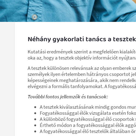
Néhány gyakorlati tanács a tesztek
Kutatási eredmények szerint a megfelelően kialakít
oka az, hogy a tesztek objektív információt nyújtanak
A tesztek különösen relevánsak az olyan emberek s
személyek ilyen értelemben hátrányos csoportot jele
képességeinek meghatározására, akik nem rendelkez
elvégezni a formális tanfolyamokat. A fogyatékossá
További fontos jellemzők és tanácsok:
A tesztek kiválasztásának mindig gondos mun
Fogyatékossággal élők vizsgálata esetén fokoz
A különböző fogyatékossággal élő csoportok 
Érthető módon a fogyatékossággal élők aggó
A fogyatékossággal élő tesztelők általában ör