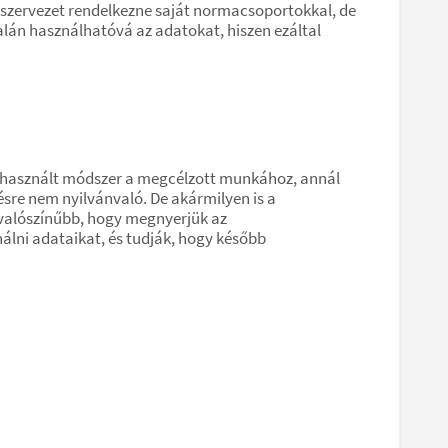
n szervezet rendelkezne saját normacsoportokkal, de
talán használhatóvá az adatokat, hiszen ezáltal
l a használt módszer a megcélzott munkához, annál
ésre nem nyilvánvaló. De akármilyen is a
y valószínűbb, hogy megnyerjük az
álni adataikat, és tudják, hogy később