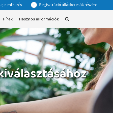
ejelentkezés
Regisztráció álláskeresők részére
Hírek
Hasznos információk
 kiválasztásához