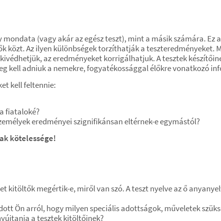
 mondata (vagy akár az egész teszt), mint a másik számára. Ez a
etők közt. Az ilyen különbségek torzíthatják a teszteredményeket
kivédhetjük, az eredményeket korrigálhatjuk. A tesztek készítőine
 meg kell adniuk a nemekre, fogyatékossággal élőkre vonatkozó in
t kell feltennie:
a fiataloké?
zemélyek eredményei szignifikánsan eltérnek-e egymástól?
nak kötelessége!
sztet kitöltők megértik-e, miről van szó. A teszt nyelve az ő any
tt Ön arról, hogy milyen speciális adottságok, műveletek szükség
yújtania a tesztek kitöltőinek?