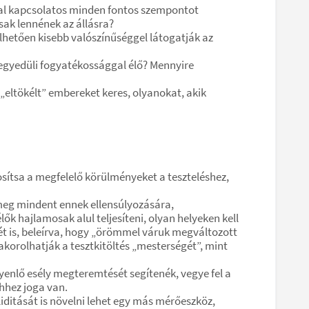
ával kapcsolatos minden fontos szempontot
sak lennének az állásra?
vélhetően kisebb valószínűséggel látogatják az
z egyedüli fogyatékossággal élő? Mennyire
„eltökélt” embereket keres, olyanokat, akik
osítsa a megfelelő körülményeket a teszteléshez,
 meg mindent ennek ellensúlyozására,
ők hajlamosak alul teljesíteni, olyan helyeken kell
gét is, beleírva, hogy „örömmel váruk megváltozott
korolhatják a tesztkitöltés „mesterségét”, mint
yenlő esély megteremtését segítenék, vegye fel a
ehhez joga van.
iditását is növelni lehet egy más mérőeszköz,