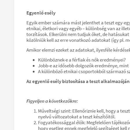
Egyenlő esély
Egyik ember számára mást jelenthet a teszt egy-egy
etnikai, életkori vagy egyéb – különbség van az ill
torzítások. Elkerülni nem tudjuk őket, de hatásukat 
közölniük kell az erre vonatkozó adatokat (így pl.
Amikor elemzi ezeket az adatokat, ilyesféle kérdéseke
Különböznek-e a férfiak és nők eredményei?
Jobb-e az idősebb dolgozók eredménye, mint 
A különböző etnikai csoportokból származó s
Az egyenlő esély biztosítása a teszt alkalmazójá
Figyeljen a következőkre:
Műveltségi szint: Ellenőriznie kell, hogy a te
nyelvű változatokat a teszt készítőitől.
Fogyatékossággal élők: Megfelelően tájékozódo
hogy esetleg ennek megfelelő segítséget kell n