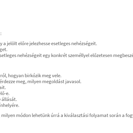
:
y a jelölt előre jelezhesse esetleges nehézségeit.
get.
esetleges nehézségeit egy konkrét személlyel előzetesen megbesz
ról, hogyan birkózik meg vele.
kérdezze meg, milyen megoldást javasol.
it.
lő-e.
 állását.
zínhelyére.
 milyen módon lehetünk úrrá a kiválasztási folyamat során a f