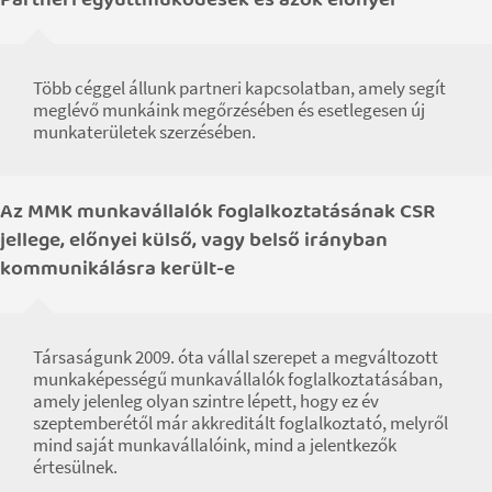
Partneri együttműködések és azok előnyei
Több céggel állunk partneri kapcsolatban, amely segít
meglévő munkáink megőrzésében és esetlegesen új
munkaterületek szerzésében.
Az MMK munkavállalók foglalkoztatásának CSR
jellege, előnyei külső, vagy belső irányban
kommunikálásra került-e
Társaságunk 2009. óta vállal szerepet a megváltozott
munkaképességű munkavállalók foglalkoztatásában,
amely jelenleg olyan szintre lépett, hogy ez év
szeptemberétől már akkreditált foglalkoztató, melyről
mind saját munkavállalóink, mind a jelentkezők
értesülnek.