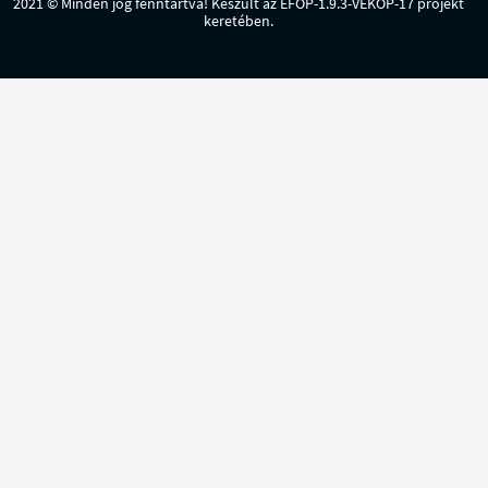
2021 © Minden jog fenntartva! Készült az EFOP-1.9.3-VEKOP-17 projekt
keretében.