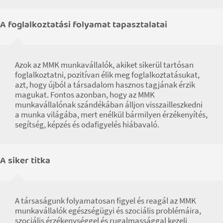
A foglalkoztatási folyamat tapasztalatai
Azok az MMK munkavállalók, akiket sikerül tartósan
foglalkoztatni, pozitívan élik meg foglalkoztatásukat,
azt, hogy újból a társadalom hasznos tagjának érzik
magukat. Fontos azonban, hogy az MMK
munkavállalónak szándékában álljon visszailleszkedni
a munka világába, mert enélkül bármilyen érzékenyítés,
segítség, képzés és odafigyelés hiábavaló.
A siker titka
A társaságunk folyamatosan figyel és reagál az MMK
munkavállalók egészségügyi és szociális problémáira,
szociális érzékenységgel és rugalmassággal kezeli