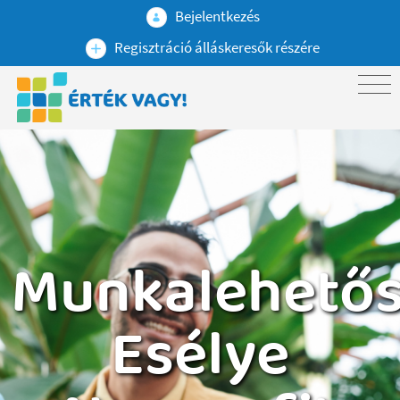
Bejelentkezés
Regisztráció álláskeresők részére
Munkalehető
Esélye