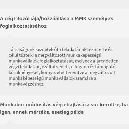
A cég filozófiája/hozzáállása a MMK személyek
foglalkoztatásához
Társaságunk kezdetek óta feladatának tekintette és
célul tűzte ki a megváltozott munkaképességű
munkavállalók foglalkoztatását, melynek alárendelten
végzi feladatait, ezáltal védett, elfogadó és támogató
körülményeket, környezetet teremtve a megváltozott
munkaképességű munkavállalók számára a
munkavégzéshez.
Munkakör módosítás végrehajtására sor került-e, ha
igen, ennek mértéke, esetleg példa