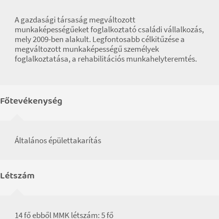
A gazdasági társaság megváltozott
munkaképességűeket foglalkoztató családi vállalkozás,
mely 2009-ben alakult. Legfontosabb célkitűzése a
megváltozott munkaképességű személyek
foglalkoztatása, a rehabilitációs munkahelyteremtés.
Főtevékenység
Általános épülettakarítás
Létszám
14 fő ebből MMK létszám: 5 fő