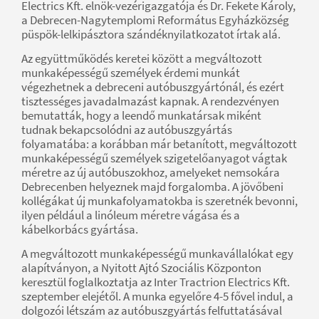
Electrics Kft. elnök-vezérigazgatója és Dr. Fekete Károly,
a Debrecen-Nagytemplomi Református Egyházközség
püspök-lelkipásztora szándéknyilatkozatot írtak alá.
Az együttműködés keretei között a megváltozott
munkaképességű személyek érdemi munkát
végezhetnek a debreceni autóbuszgyártónál, és ezért
tisztességes javadalmazást kapnak. A rendezvényen
bemutatták, hogy a leendő munkatársak miként
tudnak bekapcsolódni az autóbuszgyártás
folyamatába: a korábban már betanított, megváltozott
munkaképességű személyek szigetelőanyagot vágtak
méretre az új autóbuszokhoz, amelyeket nemsokára
Debrecenben helyeznek majd forgalomba. A jövőbeni
kollégákat új munkafolyamatokba is szeretnék bevonni,
ilyen például a linóleum méretre vágása és a
kábelkorbács gyártása.
A megváltozott munkaképességű munkavállalókat egy
alapítványon, a Nyitott Ajtó Szociális Központon
keresztül foglalkoztatja az Inter Tractrion Electrics Kft.
szeptember elejétől. A munka egyelőre 4-5 fővel indul, a
dolgozói létszám az autóbuszgyártás felfuttatásával