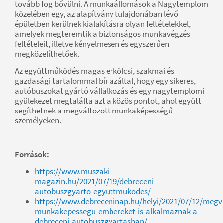
tovább fog bővülni. A munkaállomások a Nagytemplom
közelében egy, az alapítvány tulajdonában lévő
épületben kerülnek kialakításra olyan feltételekkel,
amelyek megteremtik a biztonságos munkavégzés
feltételeit, illetve kényelmesen és egyszerűen
megközelíthetőek.
Az együttműködés magas erkölcsi, szakmai és
gazdasági tartalommal bír azáltal, hogy egy sikeres,
autóbuszokat gyártó vállalkozás és egy nagytemplomi
gyülekezet megtalálta azt a közös pontot, ahol együtt
segíthetnek a megváltozott munkaképességű
személyeken.
Források:
https://www.muszaki-
magazin.hu/2021/07/19/debreceni-
autobuszgyarto-egyuttmukodes/
https://www.debreceninap.hu/helyi/2021/07/12/megva
munkakepessegu-embereket-is-alkalmaznak-a-
debreceni-autobuszgyartasban/