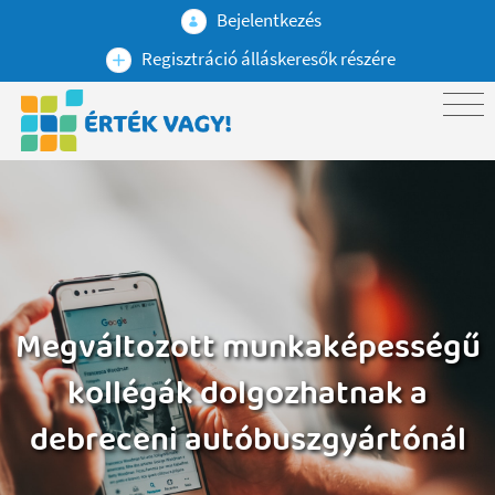
Bejelentkezés
Regisztráció álláskeresők részére
Megváltozott munkaképességű
kollégák dolgozhatnak a
debreceni autóbuszgyártónál