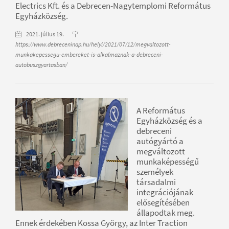
Electrics Kft. és a Debrecen-Nagytemplomi Református
Egyházközség.
2021. július 19.
https://www.debreceninap.hu/helyi/2021/07/12/megvaltozott-
munkakepessegu-embereket-is-alkalmaznak-a-debreceni-
autobuszgyartasban/
A Református
Egyházközség és a
debreceni
autógyártó a
megváltozott
munkaképességű
személyek
társadalmi
integrációjának
elősegítésében
állapodtak meg.
Ennek érdekében Kossa György, az Inter Traction