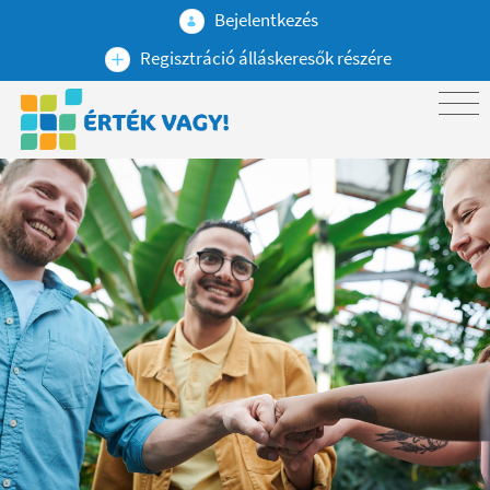
Bejelentkezés
Regisztráció álláskeresők részére