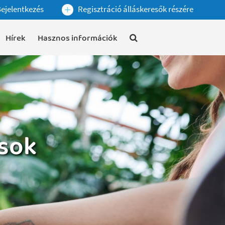
ejelentkezés
Regisztráció álláskeresők részére
Hírek
Hasznos információk
ások