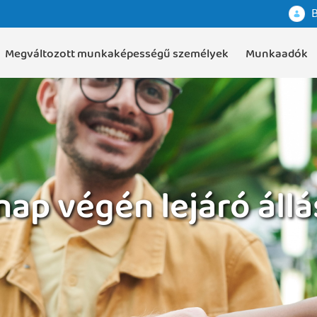
B
Megváltozott munkaképességű személyek
Munkaadók
ap végén lejáró áll