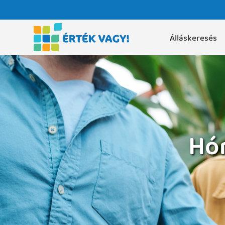
Álláskeresés
Hón