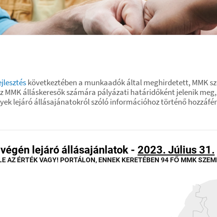
ejlesztés
következtében a munkaadók által meghirdetett, MMK sze
 az MMK álláskeresők számára pályázati határidőként jelenik meg, 
lyek lejáró állásajánatokról szóló információhoz történő hozzáfér