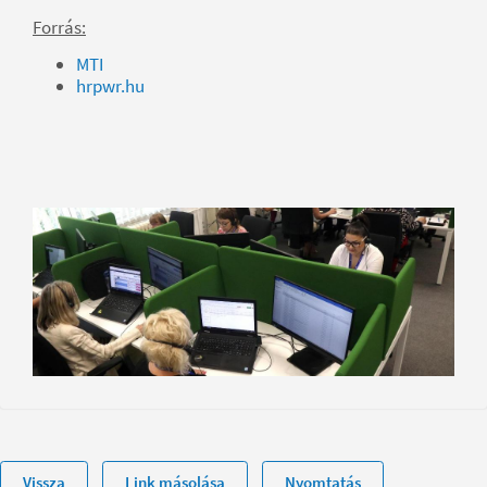
Forrás:
MTI
hrpwr.hu
Vissza
Link másolása
Nyomtatás