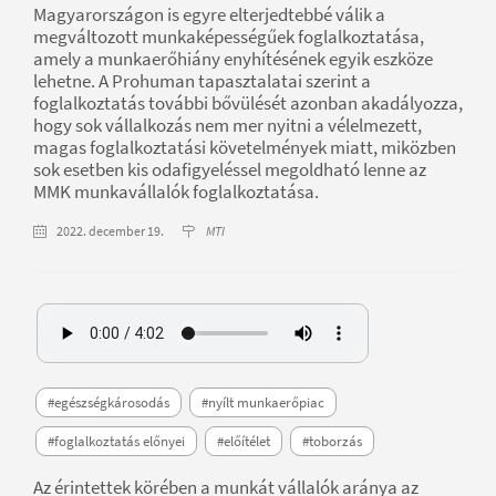
Magyarországon is egyre elterjedtebbé válik a
megváltozott munkaképességűek foglalkoztatása,
amely a munkaerőhiány enyhítésének egyik eszköze
lehetne. A Prohuman tapasztalatai szerint a
foglalkoztatás további bővülését azonban akadályozza,
hogy sok vállalkozás nem mer nyitni a vélelmezett,
magas foglalkoztatási követelmények miatt, miközben
sok esetben kis odafigyeléssel megoldható lenne az
MMK munkavállalók foglalkoztatása.
2022. december 19.
MTI
#egészségkárosodás
#nyílt munkaerőpiac
#foglalkoztatás előnyei
#előítélet
#toborzás
Az érintettek körében a munkát vállalók aránya az