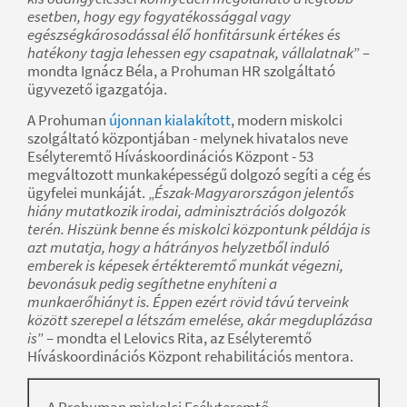
esetben, hogy egy fogyatékossággal vagy
egészségkárosodással élő honfitársunk értékes és
hatékony tagja lehessen egy csapatnak, vállalatnak
” –
mondta Ignácz Béla, a Prohuman HR szolgáltató
ügyvezető igazgatója.
A Prohuman
újonnan kialakított
, modern miskolci
szolgáltató központjában - melynek hivatalos neve
Esélyteremtő Híváskoordinációs Központ - 53
megváltozott munkaképességű dolgozó segíti a cég és
ügyfelei munkáját. „
Észak-Magyarországon jelentős
hiány mutatkozik irodai, adminisztrációs dolgozók
terén. Hiszünk benne és miskolci központunk példája is
azt mutatja, hogy a hátrányos helyzetből induló
emberek is képesek értékteremtő munkát végezni,
bevonásuk pedig segíthetne enyhíteni a
munkaerőhiányt is. Éppen ezért rövid távú terveink
között szerepel a létszám emelése, akár megduplázása
is
” – mondta el Lelovics Rita, az Esélyteremtő
Híváskoordinációs Központ rehabilitációs mentora.
A Prohuman miskolci Esélyteremtő