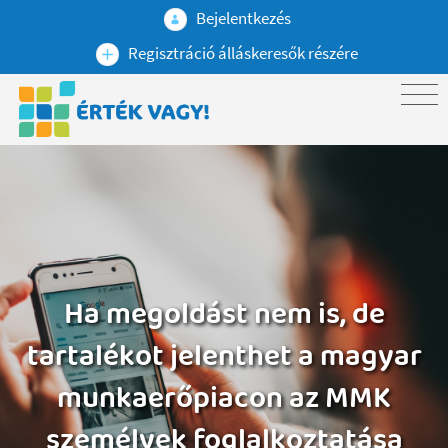
Bejelentkezés
Regisztráció álláskeresők részére
Ha megoldást nem is, de
tartalékot jelenthet a magyar
munkaerőpiacon az MMK
személyek foglalkoztatása