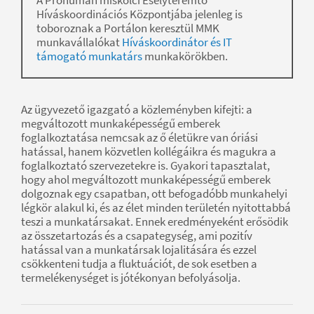
Híváskoordinációs Központjába jelenleg is
toboroznak a Portálon keresztül MMK
munkavállalókat
Híváskoordinátor és IT
támogató munkatárs
munkakörökben.
Az ügyvezető igazgató a közleményben kifejti: a
megváltozott munkaképességű emberek
foglalkoztatása nemcsak az ő életükre van óriási
hatással, hanem közvetlen kollégáikra és magukra a
foglalkoztató szervezetekre is. Gyakori tapasztalat,
hogy ahol megváltozott munkaképességű emberek
dolgoznak egy csapatban, ott befogadóbb munkahelyi
légkör alakul ki, és az élet minden területén nyitottabbá
teszi a munkatársakat. Ennek eredményeként erősödik
az összetartozás és a csapategység, ami pozitív
hatással van a munkatársak lojalitására és ezzel
csökkenteni tudja a fluktuációt, de sok esetben a
termelékenységet is jótékonyan befolyásolja.