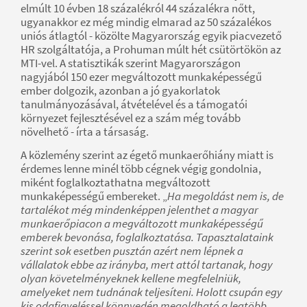
elmúlt 10 évben 18 százalékról 44 százalékra nőtt,
ugyanakkor ez még mindig elmarad az 50 százalékos
uniós átlagtól - közölte Magyarország egyik piacvezető
HR szolgáltatója, a Prohuman múlt hét csütörtökön az
MTI-vel. A statisztikák szerint Magyarországon
nagyjából 150 ezer megváltozott munkaképességű
ember dolgozik, azonban a jó gyakorlatok
tanulmányozásával, átvételével és a támogatói
környezet fejlesztésével ez a szám még tovább
növelhető - írta a társaság.
A közlemény szerint az égető munkaerőhiány miatt is
érdemes lenne minél több cégnek végig gondolnia,
miként foglalkoztathatna megváltozott
munkaképességű embereket. „
Ha megoldást nem is, de
tartalékot még mindenképpen jelenthet a magyar
munkaerőpiacon a megváltozott munkaképességű
emberek bevonása, foglalkoztatása. Tapasztalataink
szerint sok esetben pusztán azért nem lépnek a
vállalatok ebbe az irányba, mert attól tartanak, hogy
olyan követelményeknek kellene megfelelniük,
amelyeket nem tudnának teljesíteni. Holott csupán egy
kis odafigyeléssel könnyedén megoldható a legtöbb