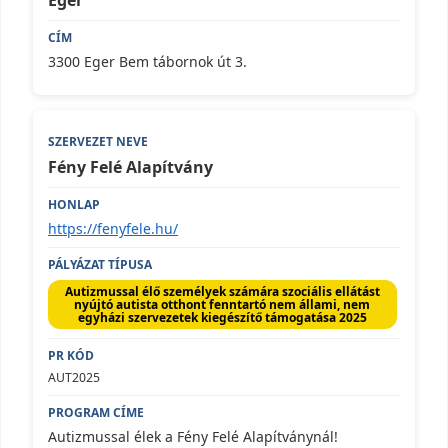
3300 Eger Bem tábornok út 3.
Fény Felé Alapítvány
https://fenyfele.hu/
Autizmussal élő személyek számára szociális ellátást
nyújtó autista otthont fenntartó nem állami, nem
egyházi szervezetek kiegészítő támogatása 2025
AUT2025
Autizmussal élek a Fény Felé Alapítványnál!