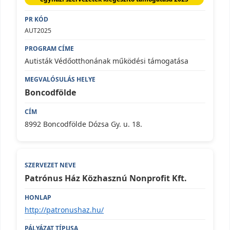
AUT2025
Autisták Védőotthonának működési támogatása
Boncodfölde
8992 Boncodfölde Dózsa Gy. u. 18.
Patrónus Ház Közhasznú Nonprofit Kft.
http://patronushaz.hu/