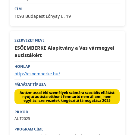
1093 Budapest Lónyay u. 19
ESŐEMBERKE Alapítvány a Vas vármegyei
autistákért
http://esoemberke.hu/
Autizmussal élő személyek számára szociális ellátást
nyújtó autista otthont fenntartó nem állami, nem
egyházi szervezetek kiegészítő támogatása 2025
AUT2025