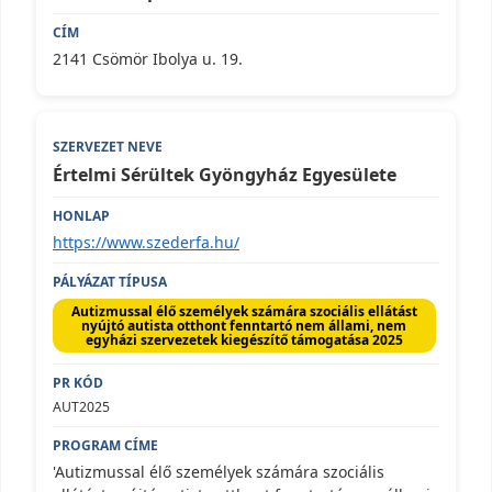
2141 Csömör Ibolya u. 19.
Értelmi Sérültek Gyöngyház Egyesülete
https://www.szederfa.hu/
Autizmussal élő személyek számára szociális ellátást
nyújtó autista otthont fenntartó nem állami, nem
egyházi szervezetek kiegészítő támogatása 2025
AUT2025
'Autizmussal élő személyek számára szociális