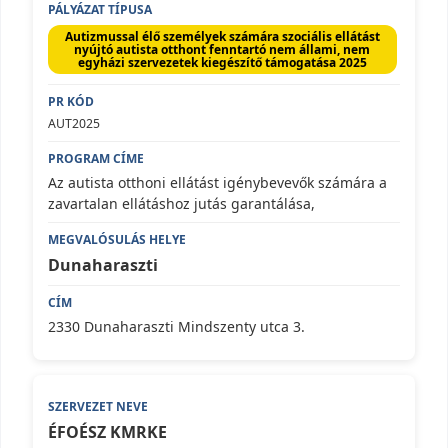
Autizmussal élő személyek számára szociális ellátást
nyújtó autista otthont fenntartó nem állami, nem
egyházi szervezetek kiegészítő támogatása 2025
AUT2025
Az autista otthoni ellátást igénybevevők számára a
zavartalan ellátáshoz jutás garantálása,
Dunaharaszti
2330 Dunaharaszti Mindszenty utca 3.
ÉFOÉSZ KMRKE