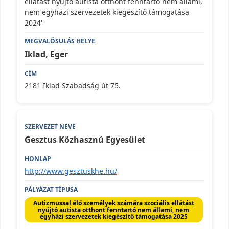
ellátást nyújtó autista otthont fenntartó nem állami,
nem egyházi szervezetek kiegészítő támogatása
2024'
Iklad, Eger
2181 Iklad Szabadság út 75.
Gesztus Közhasznú Egyesület
http://www.gesztuskhe.hu/
Autizmussal élő személyek számára szociális ellátást
nyújtó autista otthont fenntartó nem állami, nem
egyházi szervezetek kiegészítő támogatása 2025