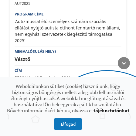
AUT2025
'Autizmussal élő személyek számára szociális
ellátást nyújtó autista otthont fenntartó nem állami,
nem egyházi szervezetek kiegészítő támogatása
2025'
Vésztő
5530 Vésztő Bocskai u. 22/4.
Weboldalunkon sütiket (cookie) használunk, hogy
biztonságos böngészés mellett a legjobb felhasználói
élményt nyújthassuk. A weboldal meglátogatásával és
használatával Ön beleegyezik a sütik használatába.
Megoldás Közhasznú Egyesület
Bővebb információkért kérjük, olvassa el
tájékoztatónkat
Elfogad
https://megoldas-egyesulet.hu