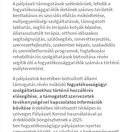
A pályázati támogatások széleskörűek, lefedik a
fogyatékossággal élők életének számos területét:
bentlakásos és szociális ellátás működtetése,
esélyegyenlőségi szolgáltatások, támogatott
lakhatás, segítő és terápiás kutyák képzése,
állatasszisztált terápia, otthoni időszakos
segítségnyújtás, szülősegítés, ismeretterjesztés,
szervezetfejlesztés, szakember képzés, szabadidős
és szemléletformáló programok, foglalkozási
rehabilitációs szolgáltatások biztosítása révén
segítik elő a fogyatékossággal élők számára történő
esélyteremtést.
A pályázatok keretében biztosított állami
támogatás révén működő
fogyatékosságügyi
szolgáltatásokhoz történő hozzáférés
elősegítése, a támogatott szervezetek
tevékenységével kapcsolatos információk
bővítése
érdekében létrehozott térképes és
szöveges Pályázati Kereső használatával az
érdeklődők böngészhetnek a 2025-
ben fogyatékosságügyi pályázaton nyertes
szervezetek között, az adatbázis a kedvezményezett