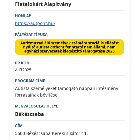
Fiatalokért Alapítvány
https://autpont.hu/
Autizmussal élő személyek számára szociális ellátást
nyújtó autista otthont fenntartó nem állami, nem
egyházi szervezetek kiegészítő támogatása 2025
AUT2025
Autista személyeket támogató nappali intézmény
forrásainak bővítése
Békéscsaba
5600 Békéscsaba Kereki sikátor 11.