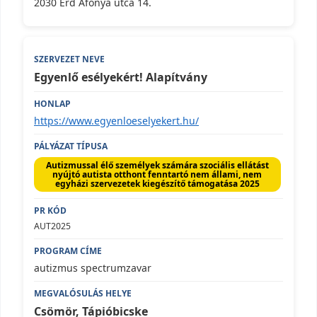
2030 Érd Áfonya utca 14.
Egyenlő esélyekért! Alapítvány
https://www.egyenloeselyekert.hu/
Autizmussal élő személyek számára szociális ellátást
nyújtó autista otthont fenntartó nem állami, nem
egyházi szervezetek kiegészítő támogatása 2025
AUT2025
autizmus spectrumzavar
Csömör, Tápióbicske