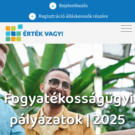
Bejelentkezés
Regisztráció álláskeresők részére
Fogyatékosságügyi
pályázatok | 2025