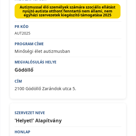
Autizmussal élő személyek számára szociális ellátást
nyújtó autista otthont fenntartó nem állami, nem
egyházi szervezetek kiegészítő támogatása 2025
AUT2025
Minőségi élet autizmusban
Gödöllő
2100 Gödöllő Zarándok utca 5.
'Helyet!' Alapítvány