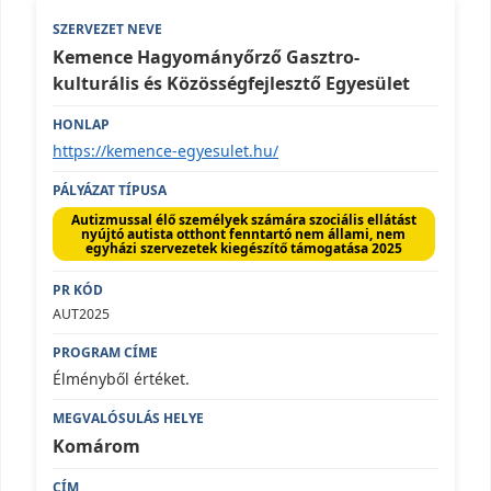
Kemence Hagyományőrző Gasztro-
kulturális és Közösségfejlesztő Egyesület
https://kemence-egyesulet.hu/
Autizmussal élő személyek számára szociális ellátást
nyújtó autista otthont fenntartó nem állami, nem
egyházi szervezetek kiegészítő támogatása 2025
AUT2025
Élményből értéket.
Komárom