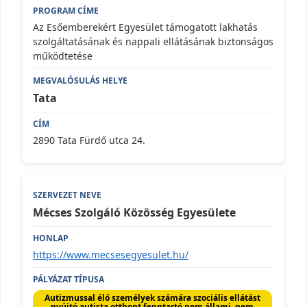
Az Esőemberekért Egyesület támogatott lakhatás
szolgáltatásának és nappali ellátásának biztonságos
működtetése
Tata
2890 Tata Fürdő utca 24.
Mécses Szolgáló Közösség Egyesülete
https://www.mecsesegyesulet.hu/
Autizmussal élő személyek számára szociális ellátást
nyújtó autista otthont fenntartó nem állami, nem