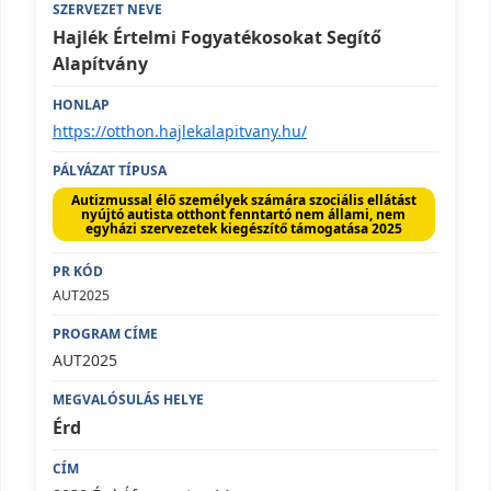
Hajlék Értelmi Fogyatékosokat Segítő
Alapítvány
https://otthon.hajlekalapitvany.hu/
Autizmussal élő személyek számára szociális ellátást
nyújtó autista otthont fenntartó nem állami, nem
egyházi szervezetek kiegészítő támogatása 2025
AUT2025
AUT2025
Érd