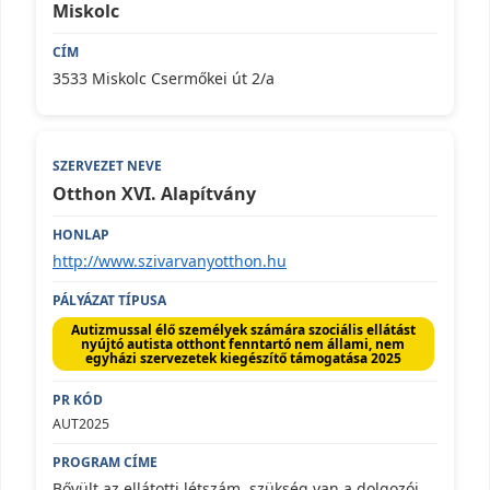
Miskolc
3533 Miskolc Csermőkei út 2/a
Otthon XVI. Alapítvány
http://www.szivarvanyotthon.hu
Autizmussal élő személyek számára szociális ellátást
nyújtó autista otthont fenntartó nem állami, nem
egyházi szervezetek kiegészítő támogatása 2025
AUT2025
Bővült az ellátotti létszám, szükség van a dolgozói