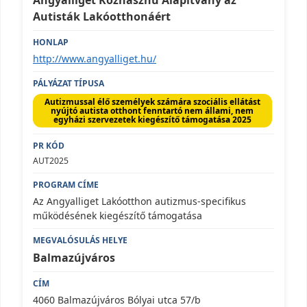
Autisták Lakóotthonáért
http://www.angyalliget.hu/
Autizmussal élő személyek számára szociális ellátást
nyújtó autista otthont fenntartó nem állami, nem
egyházi szervezetek kiegészítő támogatása 2025
AUT2025
Az Angyalliget Lakóotthon autizmus-specifikus
működésének kiegészítő támogatása
Balmazújváros
4060 Balmazújváros Bólyai utca 57/b