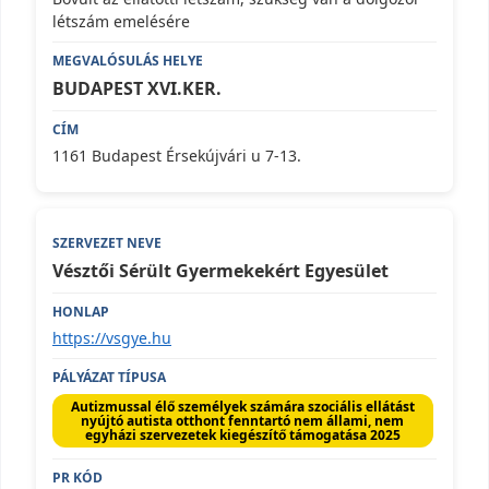
létszám emelésére
BUDAPEST XVI.KER.
1161 Budapest Érsekújvári u 7-13.
Vésztői Sérült Gyermekekért Egyesület
https://vsgye.hu
Autizmussal élő személyek számára szociális ellátást
nyújtó autista otthont fenntartó nem állami, nem
egyházi szervezetek kiegészítő támogatása 2025