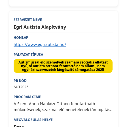
Egri Autista Alapítvány
https://www.egriautista.hu/
Autizmussal élő személyek számára szociális ellátást
nyújtó autista otthont fenntartó nem állami, nem
egyházi szervezetek kiegészítő támogatása 2025
AUT2025
A Szent Anna Napközi Otthon fenntartható
működésének, szakmai előmenetelének támogatása
Eger