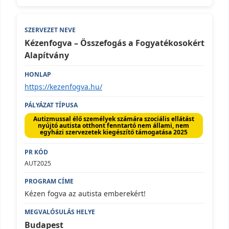
Kézenfogva – Összefogás a Fogyatékosokért
Alapítvány
https://kezenfogva.hu/
Autizmussal élő személyek számára szociális ellátást
nyújtó autista otthont fenntartó nem állami, nem
egyházi szervezetek kiegészítő támogatása 2025
AUT2025
Kézen fogva az autista emberekért!
Budapest