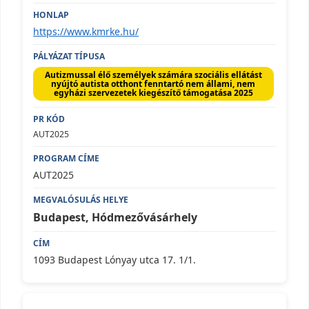
https://www.kmrke.hu/
Autizmussal élő személyek számára szociális ellátást
nyújtó autista otthont fenntartó nem állami, nem
egyházi szervezetek kiegészítő támogatása 2025
AUT2025
AUT2025
Budapest, Hódmezővásárhely
1093 Budapest Lónyay utca 17. 1/1.