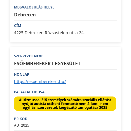
Debrecen
4225 Debrecen Rózsástelep utca 24.
ESŐEMBEREKÉRT EGYESÜLET
https://esoemberekert.hu/
Autizmussal élő személyek számára szociális ellátást
nyújtó autista otthont fenntartó nem állami, nem
egyházi szervezetek kiegészítő támogatása 2025
AUT2025