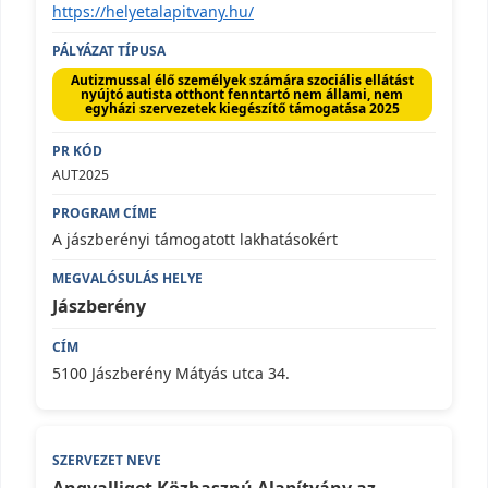
https://helyetalapitvany.hu/
Autizmussal élő személyek számára szociális ellátást
nyújtó autista otthont fenntartó nem állami, nem
egyházi szervezetek kiegészítő támogatása 2025
AUT2025
A jászberényi támogatott lakhatásokért
Jászberény
5100 Jászberény Mátyás utca 34.
Angyalliget Közhasznú Alapítvány az