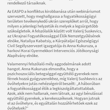
rendelkező társaiknak.
Az EASPD a konfliktus kirobbanása után webináriumot
szervezett, hogy meghallgassa a fogyatékosságügyi
területen tevékenykedő ukrán szereplőket arról, hogy
milyen a jelenlegi helyzetük és melyek a legsürgetőbb
szükségleteik. A felszólalók között volt Valerij Suskevics,
az Ukrajnai Fogyatékossággal Élők Nemzetgyűlésének
elnöke, Nataliya Kabatsiy, a Kárpátaljai Egészségügyi
Civil Segélyszervezet igazgatója és Anna Kukuruza, a
harkovi Korai Gyermekkori Intervenciós Jótékonysági
Alapítvány elnöke.
Valamennyi felszólaló mély aggodalmának adott
hangot. Anna Kukuruza elmondta, hogy a
pszichoszociális betegséggel együttélő gyerekek nem
férnek hozzá gyógyszereikhez, míg Valerij Sushkevics az
óvóhelyekre jutás nehézségeiről beszélt: „A háborúban
a fogyatékossággal élők a legkiszolgáltatottabbak.
Azok, akik nem hallanak, nem látnak, az agyi bénulással
együttélő gyerekek, a kerekesszékesek. Hogyan jutnak
el az óvóhelyre, és egyáltalán hozzáférhetőek ezek az
óvóhelyek?”