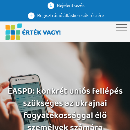
Bejelentkezés
Regisztráció álláskeresők részére
EASPD: konkrét uniós fellépés
szükséges az ukrajnai
fogyatékossággal élő
személyek számára