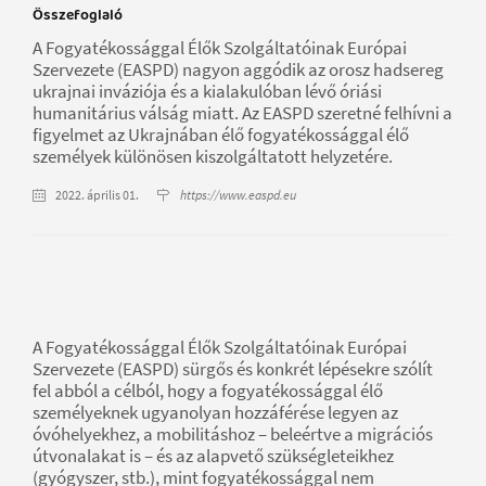
Összefoglaló
A Fogyatékossággal Élők Szolgáltatóinak Európai
Szervezete (EASPD) nagyon aggódik az orosz hadsereg
ukrajnai inváziója és a kialakulóban lévő óriási
humanitárius válság miatt. Az EASPD szeretné felhívni a
figyelmet az Ukrajnában élő fogyatékossággal élő
személyek különösen kiszolgáltatott helyzetére.
2022. április 01.
https://www.easpd.eu
A Fogyatékossággal Élők Szolgáltatóinak Európai
Szervezete (EASPD) sürgős és konkrét lépésekre szólít
fel abból a célból, hogy a fogyatékossággal élő
személyeknek ugyanolyan hozzáférése legyen az
óvóhelyekhez, a mobilitáshoz – beleértve a migrációs
útvonalakat is – és az alapvető szükségleteikhez
(gyógyszer, stb.), mint fogyatékossággal nem