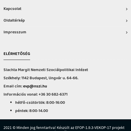
Kapcsolat
Oldaltérkép
Impresszum
ELÉRHETŐSÉG
Slachta Margit Nemzeti Szociálpolitikai Intézet
Székhely: 1142 Budapest, Ungvár u. 64-66.
Email cím:
evp@nszi.hu
Információs vonal: +36 30 682-6371
hétfő-csütörtök: 8:00-16:00
péntek: 8:00-14.00
2021 © Minden jog fenntartva! Készült az EFOP-1.9.3-VEKOP-17 projekt