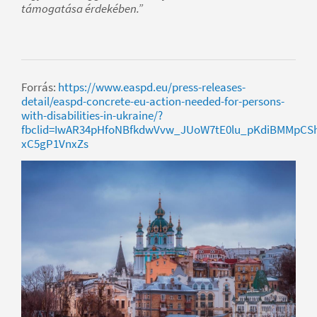
támogatása érdekében.”
Forrás:
https://www.easpd.eu/press-releases-
detail/easpd-concrete-eu-action-needed-for-persons-
with-disabilities-in-ukraine/?
fbclid=IwAR34pHfoNBfkdwVvw_JUoW7tE0lu_pKdiBMMpCS
xC5gP1VnxZs