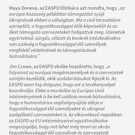
Maya Doneva, az EASPD főtitkára azt mondta, hogy
„az
európai közösség példátlan támogatást nyújt
Ukrajnának ebben a válságban. Ma a civil társadalom
szereplőit, a fogyatékossággal élők képviselőit és az
őket támogató szervezeteket hallgattuk meg. Üzenetük
egyértelmű: sürgős, célzott és konkrét intézkedésekre
van szükség a fogyatékossággal élő személyek
megfelelő védelmének és támogatásának
biztosítására.”
Jim Crowe, az EASPD elnöke hozzátette, hogy
„a
folyamat az európai magánszemélyek és a szervezetek
szintjén kezdődik, akik szolidaritásukat fejezik ki. Az
EASPD azon fog dolgozni, hogy ezt a tevékenységet
koordinálja. Ebbe a munkába az Európai Unió
intézményeinek is be kell szállnia annak biztosítására,
hogy a humanitárius segítségnyújtás elérje a
fogyatékossággal élő személyeket és ukrajnai
szolgáltató szervezeteket is. Az elkövetkező napokban
az EASPD az EU intézményeivel együttműködve
megvizsgálja, hogy mit lehet még tenni az ukrán
fogyatékossággal élő személyek és szervezeteik