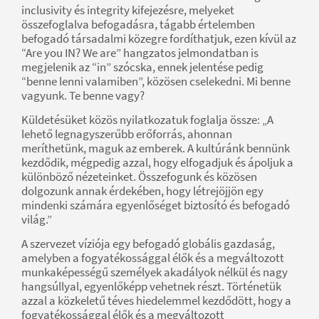
inclusivity és integrity kifejezésre, melyeket
összefoglalva befogadásra, tágabb értelemben
befogadó társadalmi közegre fordíthatjuk, ezen kívül az
“Are you IN? We are” hangzatos jelmondatban is
megjelenik az “in” szócska, ennek jelentése pedig
“benne lenni valamiben”, közösen cselekedni. Mi benne
vagyunk. Te benne vagy?
Küldetésüket közös nyilatkozatuk foglalja össze: „A
lehető legnagyszerűbb erőforrás, ahonnan
meríthetünk, maguk az emberek. A kultúránk bennünk
kezdődik, mégpedig azzal, hogy elfogadjuk és ápoljuk a
különböző nézeteinket. Összefogunk és közösen
dolgozunk annak érdekében, hogy létrejöjjön egy
mindenki számára egyenlőséget biztosító és befogadó
világ.”
A szervezet víziója egy befogadó globális gazdaság,
amelyben a fogyatékossággal élők és a megváltozott
munkaképességű személyek akadályok nélkül és nagy
hangsúllyal, egyenlőképp vehetnek részt. Történetük
azzal a közkeletű téves hiedelemmel kezdődött, hogy a
fogyatékossággal élők és a megváltozott