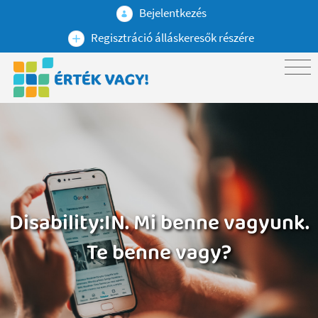
Bejelentkezés
Regisztráció álláskeresők részére
Disability:IN. Mi benne vagyunk.
Te benne vagy?