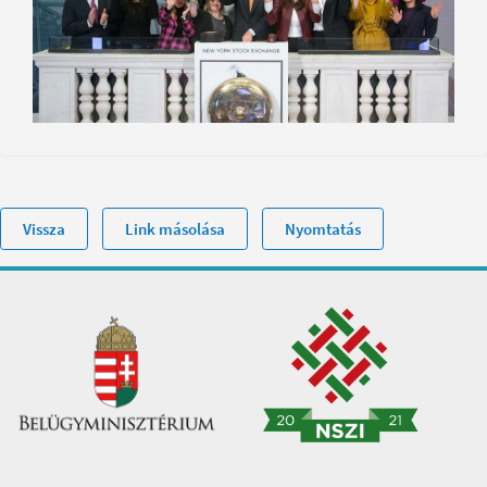
Vissza
Link másolása
Nyomtatás