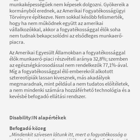
munkaképességűek nem képesek dolgozni. Gyökereik a
kormányból erednek, az Amerikai Fogyatékosságügyi
Törvényre építkezve. Nem sokkal később felismerték,
hogy ha nem működnek együtt az amerikai
vállalkozókkal, akkor a fogyatékossággal élők soha
nem tudnak bekapcsolódni az elsődleges munkaerő-
piacra.
Az Amerikai Egyesült Államokban a fogyatékossággal
élők munkaerő-piaci részvételi aránya 32,8%; szemben
az egészségkárosodással nem rendelkezők 77,1%-ával.
Míg a fogyatékossággal élő emberekről alkotott
sztereotípiák lassan kivesznek, más akadályok
megmaradnak, mint például a nem tudatos előítéletek,
a nem mindenki számára hozzáférhető technológia és a
kevésbé befogadó ellátási rendszer.
Disability:IN alapértékek
Befogadó közeg
„Mindenkit szívesen látunk itt, mert a fogyatékosság a