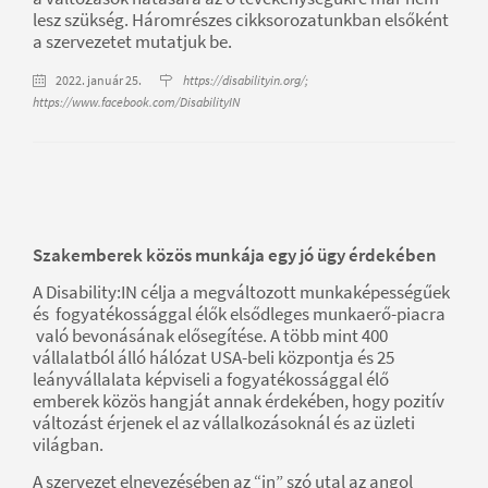
lesz szükség. Háromrészes cikksorozatunkban elsőként
a szervezetet mutatjuk be.
2022. január 25.
https://disabilityin.org/;
https://www.facebook.com/DisabilityIN
Szakemberek közös munkája egy jó ügy érdekében
A Disability:IN célja a megváltozott munkaképességűek
és fogyatékossággal élők elsődleges munkaerő-piacra
való bevonásának elősegítése. A több mint 400
vállalatból álló hálózat USA-beli központja és 25
leányvállalata képviseli a fogyatékossággal élő
emberek közös hangját annak érdekében, hogy pozitív
változást érjenek el az vállalkozásoknál és az üzleti
világban.
A szervezet elnevezésében az “in” szó utal az angol