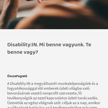
Disability:IN. Mi benne vagyunk. Te
benne vagy?
Összefoglaló
A Disability:IN a megváltozott munkaképességűek és a
fogyatékossággal élő emberek üzleti világba való
bevonásának vezető nonprofit szervezete, fő
tevékenységük az ezzel kapcsolatos üzleti tanácsadás.
Üzenetük az egész világnak szól: céljuk az a nap, amikor
a változások hatására az ő tevékenységükre már nem