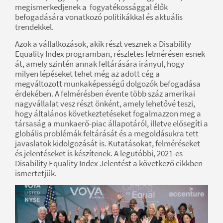
megismerkedjenek a fogyatékossággal élők
befogadására vonatkozó politikákkal és aktuális
trendekkel.
Azok a vállalkozások, akik részt vesznek a Disability
Equality Index programban, részletes felmérésen esnek
át, amely szintén annak feltárására irányul, hogy
milyen lépéseket tehet még az adott cég a
megváltozott munkaképességű dolgozók befogadása
érdekében. A felmérésben évente több száz amerikai
nagyvállalat vesz részt önként, amely lehetővé teszi,
hogy általános következtetéseket fogalmazzon meg a
társaság a munkaerő-piac állapotáról, illetve elősegíti a
globális problémák feltárását és a megoldásukra tett
javaslatok kidolgozását is. Kutatásokat, felméréseket
és jelentéseket is készítenek. A legutóbbi, 2021-es
Disability Equality Index Jelentést a következő cikkben
ismertetjük.