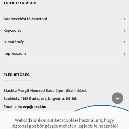
TÁJÉKOZTATÁSOK
Adatkezelési tájékoztató
Kapcsolat
Oldaltérkép
Impresszum
ELÉRHETŐSÉG
Slachta Margit Nemzeti Szociálpolitikai Intézet
Székhely: 1142 Budapest, Ungvár u. 64-66.
Email cím:
evp@nszi.hu
Információs vonal: +36 30 682-6371
Weboldalunkon sütiket (cookie) használunk, hogy
hétfő-csütörtök: 8:00-16:00
biztonságos böngészés mellett a legjobb felhasználói