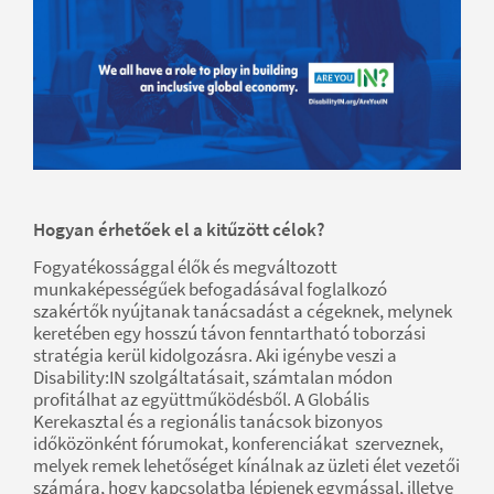
Hogyan érhetőek el a kitűzött célok?
Fogyatékossággal élők és megváltozott
munkaképességűek befogadásával foglalkozó
szakértők nyújtanak tanácsadást a cégeknek, melynek
keretében egy hosszú távon fenntartható toborzási
stratégia kerül kidolgozásra. Aki igénybe veszi a
Disability:IN szolgáltatásait, számtalan módon
profitálhat az együttműködésből. A Globális
Kerekasztal és a regionális tanácsok bizonyos
időközönként fórumokat, konferenciákat szerveznek,
melyek remek lehetőséget kínálnak az üzleti élet vezetői
számára, hogy kapcsolatba lépjenek egymással, illetve