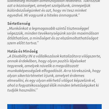
sokféleség minden dimenziójában fellelhető. Tükrözzük
azt a közösséget, amelyet szolgálunk, ünnepeljük
különbözőségünket és azt, hogy mi tesz minket
egyedivé. Mi vagyunk a hiteles önmagunk.”
Sértetlenség
„Munkánkat a legmagasabb szintű tisztességgel
végezzük, minden tevékenységünk során maximálisan
átláthatóan, a minőséget és az elszámoltathatóságot
szem előtt tartva.”
Hatás és Minőség
„A Disability:IN a vállalkozások katalizátora világszerte,
annak érdekében, hogy olyan pozitív lépéseket
tegyenek, amelyek növelik a megváltozott
munkaképességűek elfogadását. Arra törekszünk, hogy
olyan sikertörténetet írjunk, amelyet érdemes
elmesélni, és egy olyan elérhető világot képzelünk el,
ahol a fogyatékossággal élők minden lehetőségüket ki
tudják használni.”