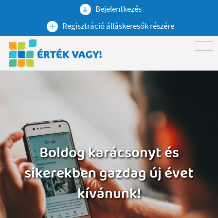
Bejelentkezés
Regisztráció álláskeresők részére
Boldog karácsonyt és
sikerekben gazdag új évet
kívánunk!