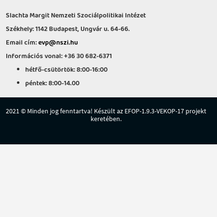
Slachta Margit Nemzeti Szociálpolitikai Intézet
Székhely: 1142 Budapest, Ungvár u. 64-66.
Email cím:
evp@nszi.hu
Információs vonal: +36 30 682-6371
hétfő-csütörtök: 8:00-16:00
péntek: 8:00-14.00
2021 © Minden jog fenntartva! Készült az EFOP-1.9.3-VEKOP-17 projekt
keretében.