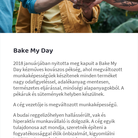
Bake My Day
2018 januárjában nyitotta meg kapuit a Bake My
Day kézműves kovászos pékség, ahol megváltozott
munkaképességűek készítenek minden terméket
nagy odafigyeléssel, adalékanyag-mentesen,
természetes eljárással, minőségi alapanyagokból. A
pékáruk és sütemények helyben készülnek.
A cég vezetője is megváltozott munkaképességű.
A budai reggelizőhelyen hallássérült, vak és
hiperaktív munkavállaló is dolgozik. A cég egyik
tulajdonosa azt mondja, szeretnék építeni a
fogyatékossággal élők önbizalmát, kigyomlálni