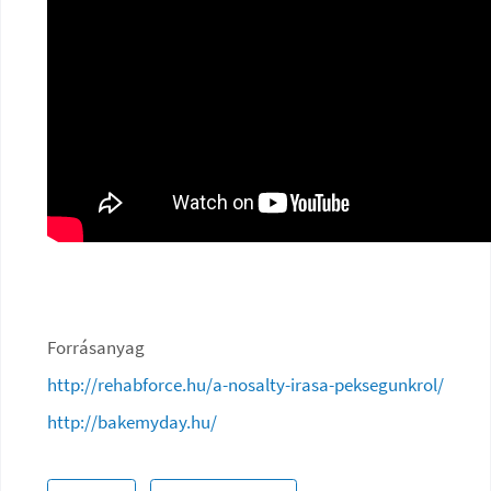
Forrásanyag
http://rehabforce.hu/a-nosalty-irasa-peksegunkrol/
http://bakemyday.hu/