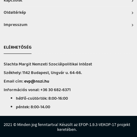
Kapcsolat
Oldaltérkép
Impresszum
ELÉRHETŐSÉG
Slachta Margit Nemzeti Szociálpolitikai Intézet
Székhely: 1142 Budapest, Ungvár u. 64-66.
Email cím:
evp@nszi.hu
Információs vonal: +36 30 682-6371
hétfő-csütörtök: 8:00-16:00
péntek: 8:00-14.00
2021 © Minden jog fenntartva! Készült az EFOP-1.9.3-VEKOP-17 projekt
keretében.