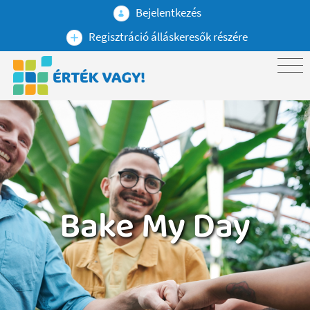
Bejelentkezés
Regisztráció álláskeresők részére
Bake My Day