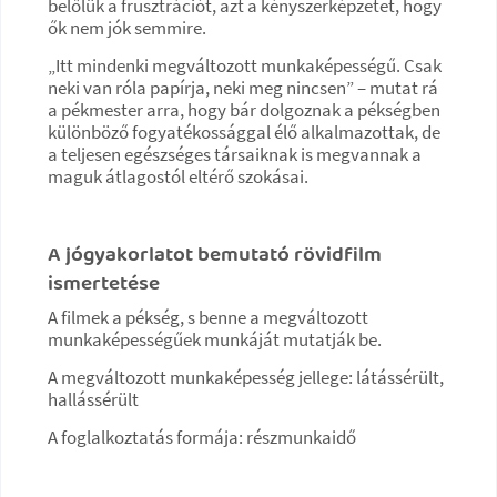
belőlük a frusztrációt, azt a kényszerképzetet, hogy
ők nem jók semmire.
„Itt mindenki megváltozott munkaképességű. Csak
neki van róla papírja, neki meg nincsen” – mutat rá
a pékmester arra, hogy bár dolgoznak a pékségben
különböző fogyatékossággal élő alkalmazottak, de
a teljesen egészséges társaiknak is megvannak a
maguk átlagostól eltérő szokásai.
A jógyakorlatot bemutató rövidfilm
ismertetése
A filmek a pékség, s benne a megváltozott
munkaképességűek munkáját mutatják be.
A megváltozott munkaképesség jellege: látássérült,
hallássérült
A foglalkoztatás formája: részmunkaidő