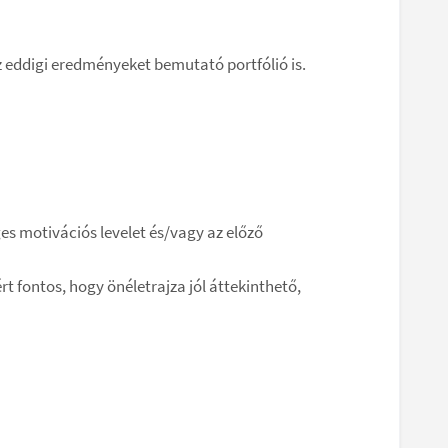
az eddigi eredményeket bemutató portfólió is.
es motivációs levelet és/vagy az előző
t fontos, hogy önéletrajza jól áttekinthető,