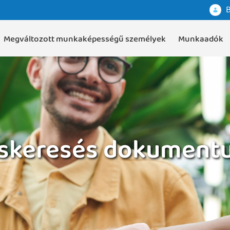
B
Megváltozott munkaképességű személyek
Munkaadók
áskeresés dokument