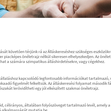
sát követően térjünk rá az Álláskereséshez szükséges eszközökre
er piacképes önéletrajz nélkül sikeresen elhelyezkedjen. Az önélet
athat a számára szimpatikus álláshirdetésekre, vagy cégekhez.
állaláshoz kapcsolódó legfontosabb információkat tartalmazó, v
aadó figyelmét felkeltsük. Az álláskeresési folyamat második fáz
zakát lerövidítheti egy jól elkészített szakmai önéletrajz.
vid, célirányos, általában folyószöveget tartalmazó levél, amel
ó alkalmasságát mutatja be.