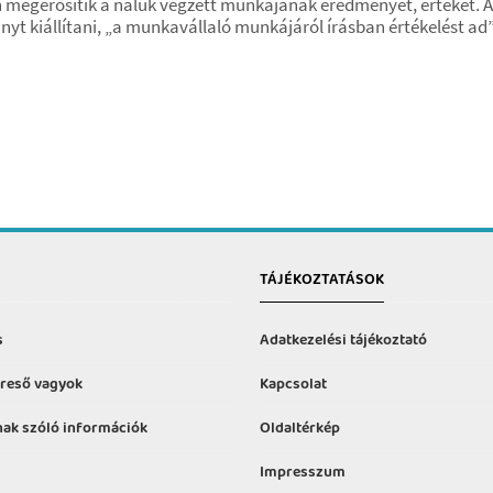
yben megerősítik a náluk végzett munkájának eredményét, értéké
yt kiállítani, „a munkavállaló munkájáról írásban értékelést ad”
TÁJÉKOZTATÁSOK
s
Adatkezelési tájékoztató
reső vagyok
Kapcsolat
ak szóló információk
Oldaltérkép
Impresszum