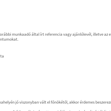
rábbi munkaadó által írt referencia vagy ajánlólevél, illetve az
entumokat.
ata
elyén jó viszonyban vált el főnökétől, akkor érdemes beszereznie