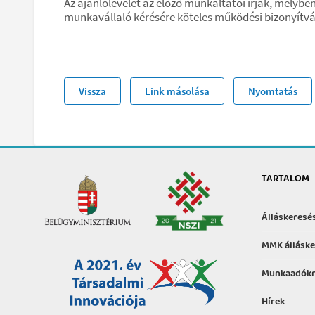
Az ajánlólevelet az előző munkáltatói írják, mel
munkavállaló kérésére köteles működési bizonyítván
Vissza
Link másolása
Nyomtatás
TARTALOM
Álláskeresé
MMK álláske
Munkaadókn
Hírek