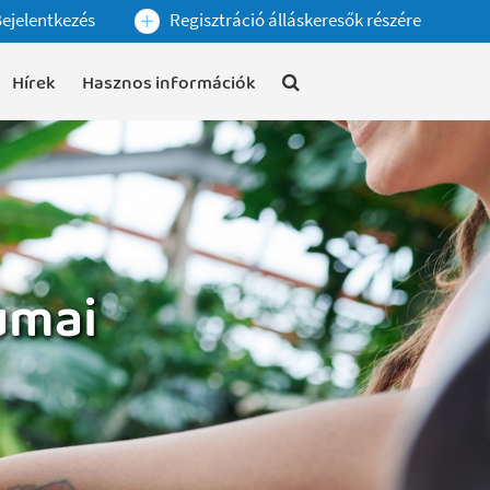
ejelentkezés
Regisztráció álláskeresők részére
Hírek
Hasznos információk
umai