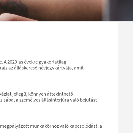
. A 2020-as évekre gyakorlatilag
rajz az álláskereső névjegykártyája, amit
ázlat jellegű, könnyen áttekinthető
isába, a személyes állásinterjúra való bejutást
y a megpályázott munkakörhöz való kapcsolódást, a