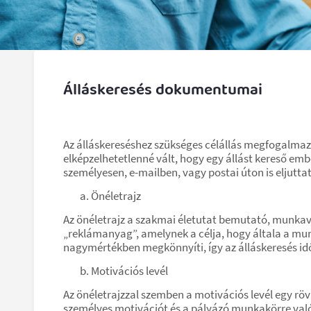
Álláskeresés dokumentumai
Az álláskereséshez szükséges célállás megfogalmazá
elképzelhetetlenné vált, hogy egy állást kereső emb
személyesen, e-mailben, vagy postai úton is eljutt
Önéletrajz
Az önéletrajz a szakmai életutat bemutató, munkav
„reklámanyag”, amelynek a célja, hogy általa a munk
nagymértékben megkönnyíti, így az álláskeresés idős
Motivációs levél
Az önéletrajzzal szemben a motivációs levél egy rö
személyes motivációt és a pályázó munkakörre val