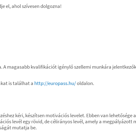
je el, ahol szívesen dolgozna!
 A magasabb kvalifikációt igénylő szellemi munkára jelentkezőkn
kat is találhat a
http://europass.hu/
oldalon.
éshez kéri, készítsen motivációs levelet. Ebben van lehetősége 
ációs levél egy rövid, de célirányos levél, amely a megpályázot
ságát mutatja be.