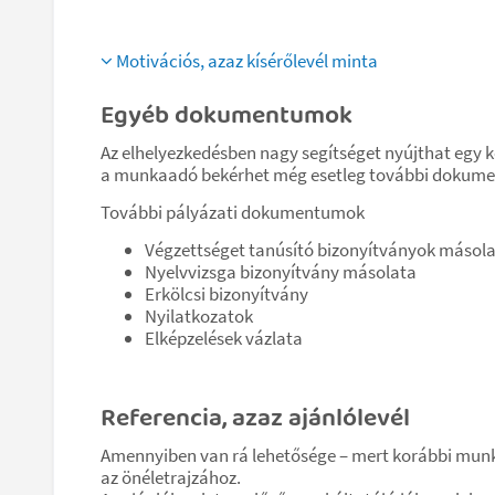
Motivációs, azaz kísérőlevél minta
Egyéb dokumentumok
Az elhelyezkedésben nagy segítséget nyújthat egy ko
a munkaadó bekérhet még esetleg további dokum
További pályázati dokumentumok
Végzettséget tanúsító bizonyítványok másol
Nyelvvizsga bizonyítvány másolata
Erkölcsi bizonyítvány
Nyilatkozatok
Elképzelések vázlata
Referencia, azaz ajánlólevél
Amennyiben van rá lehetősége – mert korábbi munkah
az önéletrajzához.