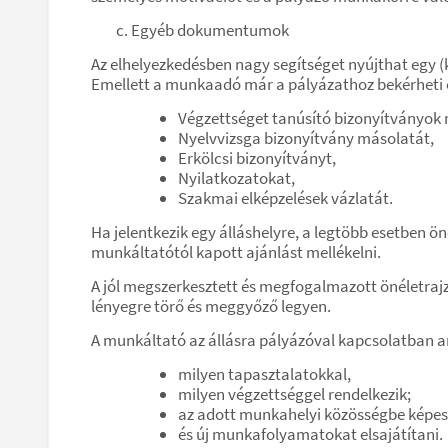
Egyéb dokumentumok
Az elhelyezkedésben nagy segítséget nyújthat egy (k
Emellett a munkaadó már a pályázathoz bekérheti 
Végzettséget tanúsító bizonyítványok
Nyelvvizsga bizonyítvány másolatát,
Erkölcsi bizonyítványt,
Nyilatkozatokat,
Szakmai elképzelések vázlatát.
Ha jelentkezik egy álláshelyre, a legtöbb esetben ö
munkáltatótól kapott ajánlást mellékelni.
A jól megszerkesztett és megfogalmazott önéletrajz 
lényegre törő és meggyőző legyen.
A munkáltató az állásra pályázóval kapcsolatban ar
milyen tapasztalatokkal,
milyen végzettséggel rendelkezik;
az adott munkahelyi közösségbe képes-
és új munkafolyamatokat elsajátítani.