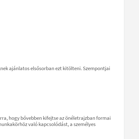
ek ajánlatos elsősorban ezt kitölteni. Szempontjai
arra, hogy bővebben kifejtse az önéletrajzban formai
t munkakörhöz való kapcsolódást, a személyes