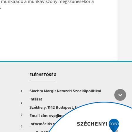
t. A munkaadó a munkaviszony megszűnésekor a
.
ELÉRHETŐSÉG
Slachta Margit Nemzeti Szociálpolitikai
Intézet
Székhely: 1142 Budapest, Ungvár u. 64-66.
Email cím:
evp@nszi.hu
Információs vonal: +36 30 682-6371