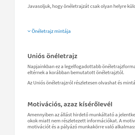
Javasoljuk, hogy önéletrajzát csak olyan helyre küld
Önéletrajz mintája
Uniós önéletrajz
Napjainkban ez a legelfogadottabb önéletrajzforma.
eltérnek a korábban bemutatott önéletrajztól.
Az Uniós önéletrajzról részletesen olvashat és mintá
Motivációs, azaz kísérőlevél
Amennyiben az állást hirdető munkáltató a jelentkez
okok miatt nem részletezett információkat. A motiv
motivációt és a pályázó munkakörre való alkalmas