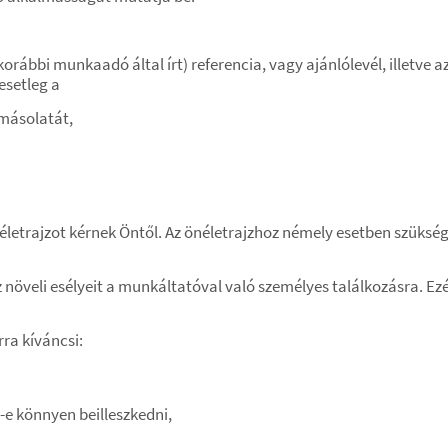
orábbi munkaadó által írt) referencia, vagy ajánlólevél, illetve 
esetleg a
 másolatát,
néletrajzot kérnek Öntől. Az önéletrajzhoz némely esetben szükség
növeli esélyeit a munkáltatóval való személyes találkozásra. Ezér
ra kíváncsi:
e könnyen beilleszkedni,