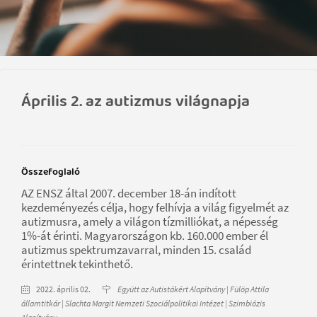
Április 2. az autizmus világnapja
Összefoglaló
AZ ENSZ által 2007. december 18-án indított
kezdeményezés célja, hogy felhívja a világ figyelmét az
autizmusra, amely a világon tízmilliókat, a népesség
1%-át érinti. Magyarországon kb. 160.000 ember él
autizmus spektrumzavarral, minden 15. család
érintettnek tekinthető.
2022. április 02.
Együtt az Autistákért Alapítvány | Fülöp Attila
államtitkár | Slachta Margit Nemzeti Szociálpolitikai Intézet | Szimbiózis