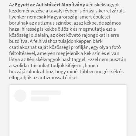
Az
Együtt az Autistákért Alapítvány
#éniskékvagyok
kezdeményezése a tavalyi évben is óriási sikerrel zárult.
Ilyenkor nemcsak Magyarország ismert épületei
borulnak az autizmus színébe, azaz kékbe, de számos
hazai híresség is kékbe öltözik és megmutatja ezt a
közösségi oldalain, az őket követő rajongókat is erre
buzdítva. A felhíváshoz tulajdonképpen bárki
csatlakozhat saját közösségi profilján, egy olyan fotó
feltöltésével, amelyen megjelenik a kék szín és el van
látva az #éniskékvagyok hashtaggel. Ezzel nem pusztán
a szolidaritásunkat tudjuk kifejezni, hanem
hozzájárulunk ahhoz, hogy minél többen megértsék és
elfogadják az autizmussal élőket.