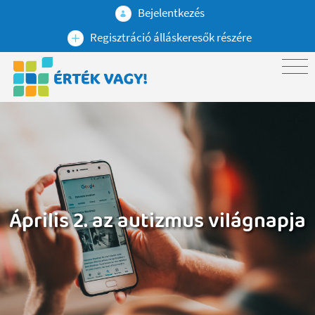
Bejelentkezés
Regisztráció álláskeresők részére
Április 2. az autizmus világnapja