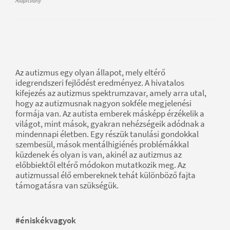
Alapítvány
Az autizmus egy olyan állapot, mely eltérő
idegrendszeri fejlődést eredményez. A hivatalos
kifejezés az autizmus spektrumzavar, amely arra utal,
hogy az autizmusnak nagyon sokféle megjelenési
formája van. Az autista emberek másképp érzékelik a
világot, mint mások, gyakran nehézségeik adódnak a
mindennapi életben. Egy részük tanulási gondokkal
szembesül, mások mentálhigiénés problémákkal
küzdenek és olyan is van, akinél az autizmus az
előbbiektől eltérő módokon mutatkozik meg. Az
autizmussal élő embereknek tehát különböző fajta
támogatásra van szükségük.
#éniskékvagyok