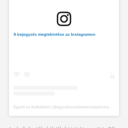
A bejegyzés megtekintése az Instagramon
Együtt az Autistákért (@egyuttazautistakertalapitvany) által megosztott bejegyzés