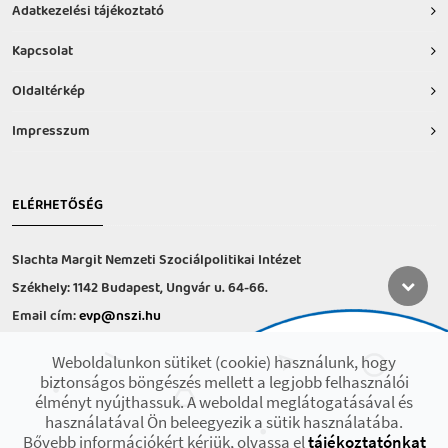
Adatkezelési tájékoztató
Kapcsolat
Oldaltérkép
Impresszum
ELÉRHETŐSÉG
Slachta Margit Nemzeti Szociálpolitikai Intézet
Székhely: 1142 Budapest, Ungvár u. 64-66.
Email cím:
evp@nszi.hu
Információs vonal: +36 30 682-6371
Weboldalunkon sütiket (cookie) használunk, hogy
hétfő-csütörtök: 8:00-16:00
biztonságos böngészés mellett a legjobb felhasználói
péntek: 8:00-14.00
élményt nyújthassuk. A weboldal meglátogatásával és
használatával Ön beleegyezik a sütik használatába.
Bővebb információkért kérjük, olvassa el
tájékoztatónkat