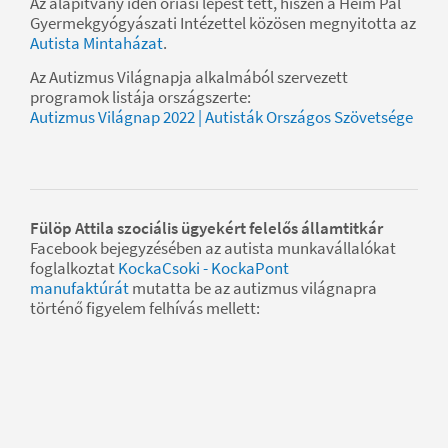
Az alapítvány idén óriási lépést tett, hiszen a Heim Pál
Gyermekgyógyászati Intézettel közösen megnyitotta az
Autista Mintaházat
.
Az Autizmus Világnapja alkalmából szervezett
programok listája országszerte:
Autizmus Világnap 2022 | Autisták Országos Szövetsége
Fülöp Attila szociális ügyekért felelős államtitkár
Facebook bejegyzésében az autista munkavállalókat
foglalkoztat
KockaCsoki - KockaPont
manufaktúrát
mutatta be az autizmus világnapra
történő figyelem felhívás mellett: