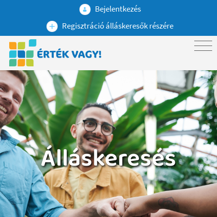
Bejelentkezés
Regisztráció álláskeresők részére
Álláskeresés