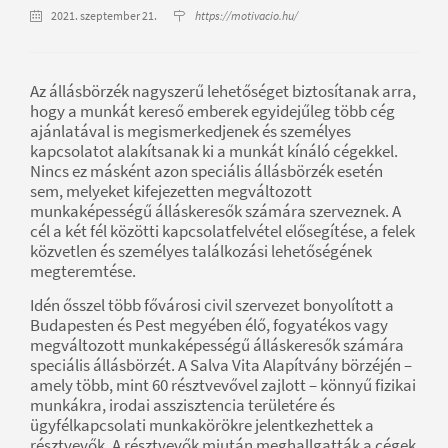
2021. szeptember 21.
https://motivacio.hu/
Az állásbörzék nagyszerű lehetőséget biztosítanak arra,
hogy a munkát kereső emberek egyidejűleg több cég
ajánlatával is megismerkedjenek és személyes
kapcsolatot alakítsanak ki a munkát kínáló cégekkel.
Nincs ez másként azon speciális állásbörzék esetén
sem, melyeket kifejezetten megváltozott
munkaképességű álláskeresők számára szerveznek. A
cél a két fél közötti kapcsolatfelvétel elősegítése, a felek
közvetlen és személyes találkozási lehetőségének
megteremtése.
Idén ősszel több fővárosi civil szervezet bonyolított a
Budapesten és Pest megyében élő, fogyatékos vagy
megváltozott munkaképességű álláskeresők számára
speciális állásbörzét. A Salva Vita Alapítvány börzéjén –
amely több, mint 60 résztvevővel zajlott – könnyű fizikai
munkákra, irodai asszisztencia területére és
ügyfélkapcsolati munkakörökre jelentkezhettek a
résztvevők. A résztvevők miután meghallgatták a cégek