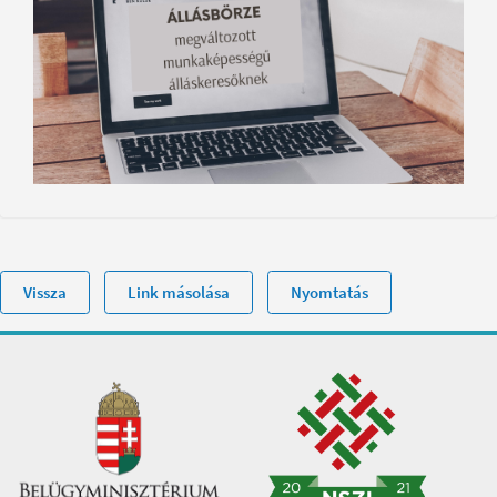
Vissza
Link másolása
Nyomtatás