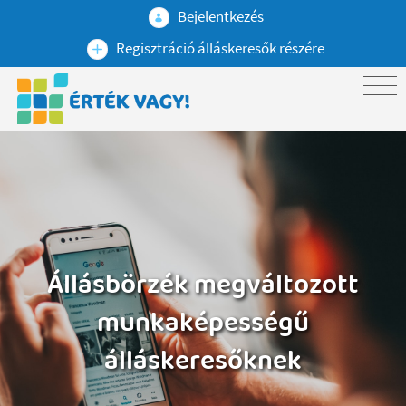
Bejelentkezés
Regisztráció álláskeresők részére
Állásbörzék megváltozott
munkaképességű
álláskeresőknek