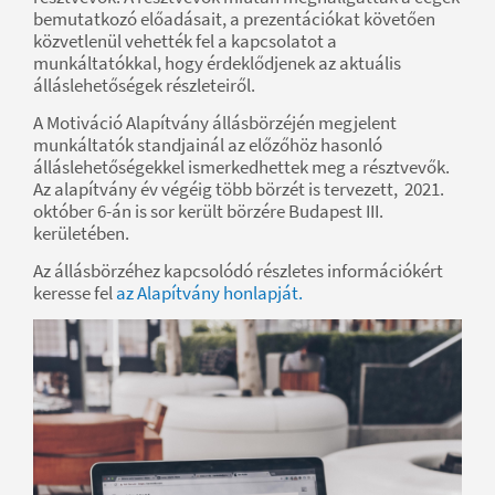
bemutatkozó előadásait, a prezentációkat követően
közvetlenül vehették fel a kapcsolatot a
munkáltatókkal, hogy érdeklődjenek az aktuális
álláslehetőségek részleteiről.
A Motiváció Alapítvány állásbörzéjén megjelent
munkáltatók standjainál az előzőhöz hasonló
álláslehetőségekkel ismerkedhettek meg a résztvevők.
Az alapítvány év végéig több börzét is tervezett, 2021.
október 6-án is sor került börzére Budapest III.
kerületében.
Az állásbörzéhez kapcsolódó részletes információkért
keresse fel
az Alapítvány honlapját.