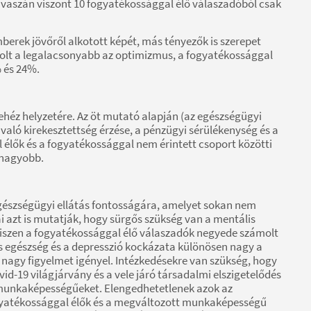
vaszán viszont 10 fogyatékossággal élő válaszadóból csak
berek jövőről alkotott képét, más tényezők is szerepet
volt a legalacsonyabb az optimizmus, a fogyatékossággal
% és 24%.
nehéz helyzetére. Az öt mutató alapján (az egészségügyi
aló kirekesztettség érzése, a pénzügyi sérülékenység és a
 élők és a fogyatékossággal nem érintett csoport közötti
egnagyobb.
egészségügyi ellátás fontosságára, amelyet sokan nem
i azt is mutatják, hogy sürgős szükség van a mentális
 hiszen a fogyatékossággal élő válaszadók negyede számolt
lis egészség és a depresszió kockázata különösen nagy a
nagy figyelmet igényel. Intézkedésekre van szükség, hogy
vid-19 világjárvány és a vele járó társadalmi elszigetelődés
munkaképességűeket. Elengedhetetlenek azok az
ogyatékossággal élők és a megváltozott munkaképességű