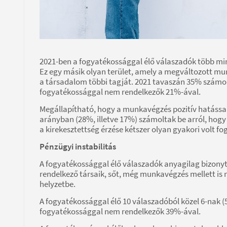
2021-ben a fogyatékossággal élő válaszadók több mi
Ez egy másik olyan terület, amely a megváltozott mu
a társadalom többi tagját. 2021 tavaszán 35% számolt
fogyatékossággal nem rendelkezők 21%-ával.
Megállapítható, hogy a munkavégzés pozitív hatással
arányban (28%, illetve 17%) számoltak be arról, hogy 
a kirekesztettség érzése kétszer olyan gyakori volt f
Pénzügyi instabilitás
A fogyatékossággal élő válaszadók anyagilag bizony
rendelkező társaik, sőt, még munkavégzés mellett is
helyzetbe.
A fogyatékossággal élő 10 válaszadóból közel 6-nak 
fogyatékossággal nem rendelkezők 39%-ával.