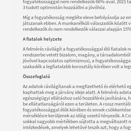
fogyatékossággal nem rendelkezők 66%-ával. 2021 ta
3 tudott optimistán hozzáállni a jövőhöz.
Míg a fogyatékosság megléte eleve befolyásolja az em
játszanak ebben. A munkanélküli válaszadók között 
rendelkezők és nem rendelkezők válaszai alapján 15
A fiatalok helyzete
A felmérés rávilágít a fogyatékossággal élő fiatalok 
rendszerbe vetett bizalom, magány, a társadalomból v
jövővel kapcsolatos optimizmus), a fogyatékossággal
szakadék a legfiatalabb korosztály körében volt a l
Összefoglaló
Az adatok rávilágítanak a megfizethető és elérhető 
kaphattak meg a járvány ideje alatt. A felmérés adata
egészségügyi ellátáshoz való hozzáférés javítására,
be ellátatlanságáról ezen a területen. A rossz mentá
fogyatékossággal élők körében és ennek csökkentése 
mérséklésre kerüljenek az idáig vezető tényezők. A Co
sokkal nagyobb mértékben sújtotta a megváltozott 
intézkedések, amelyek lehetővé teszik azt, hogy a f