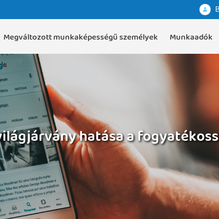
B
Megváltozott munkaképességű személyek
Munkaadók
világjárvány hatása a fogyatékoss