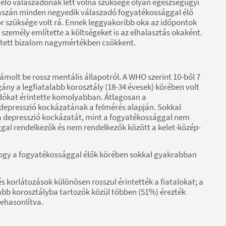
 élő válaszadónak lett volna szüksége olyan egészségügyi
vaszán minden negyedik válaszadó fogyatékossággal élő
r szüksége volt rá. Ennek leggyakoribb oka az időpontok
 személy említette a költségeket is az elhalasztás okaként.
vetett bizalom nagymértékben csökkent.
molt be rossz mentális állapotról. A WHO szerint 10-ből 7
ány a legfiatalabb korosztály (18-34 évesek) körében volt
adókat érintette komolyabban. Átlagosan a
 depresszió kockázatának a felmérés alapján. Sokkal
a depresszió kockázatát, mint a fogyatékossággal nem
al rendelkezők és nem rendelkezők között a kelet-közép-
 hogy a fogyatékossággal élők körében sokkal gyakrabban
s korlátozások különösen rosszul érintették a fiatalokat; a
abb korosztályba tartozók közül többen (51%) érezték
ehasonlítva.