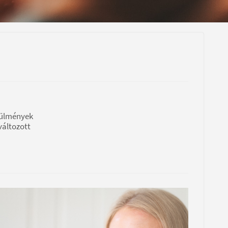
rülmények
változott