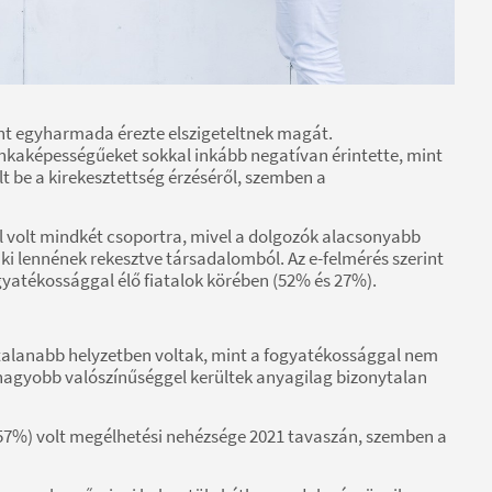
nt egyharmada érezte elszigeteltnek magát.
nkaképességűeket sokkal inkább negatívan érintette, mint
 be a kirekesztettség érzéséről, szemben a
 volt mindkét csoportra, mivel a dolgozók alacsonyabb
ki lennének rekesztve társadalomból. Az e-felmérés szerint
ogyatékossággal élő fiatalok körében (52% és 27%).
talanabb helyzetben voltak, mint a fogyatékossággal nem
 nagyobb valószínűséggel kerültek anyagilag bizonytalan
(57%) volt megélhetési nehézsége 2021 tavaszán, szemben a