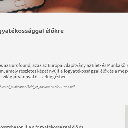
ogyatékossággal élőkre
s az Eurofound, azaz az Európai Alapítvány az Élet- és Munkakö
m, amely részletes képet nyújt a fogyatékossággal élők és a meg
a világjárvánnyal összefüggésben.
files/ef_publication/field_ef_document/ef22019en.pdf
összehasonlítja a fogyatékossággal élő és