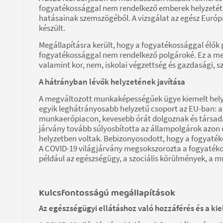
fogyatékossággal nem rendelkező emberek helyzetét 
hatásainak szemszögéből. A vizsgálat az egész Európa
készült.
Megállapításra került, hogy a fogyatékossággal élők
fogyatékossággal nem rendelkező polgároké. Ez a megá
valamint kor, nem, iskolai végzettség és gazdasági,
A hátrányban lévők helyzetének javítása
A megváltozott munkaképességűek ügye kiemelt helyet 
egyik leghátrányosabb helyzetű csoport az EU-ban: a
munkaerőpiacon, kevesebb órát dolgoznak és társada
járvány tovább súlyosbította az állampolgárok azon c
helyzetben voltak. Bebizonyosodott, hogy a fogyaték
A COVID-19 világjárvány megsokszorozta a fogyatékoss
például az egészségügy, a szociális körülmények, a m
Kulcsfontosságú megállapítások
Az egészségügyi ellátáshoz való hozzáférés és a ki