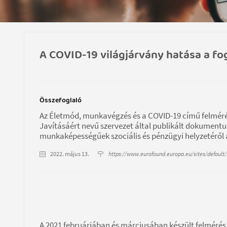
A COVID-19 világjárvány hatása a f
Összefoglaló
Az Életmód, munkavégzés és a COVID-19 című felméré
Javításáért nevű szervezet által publikált dokumentu
munkaképességűek szociális és pénzügyi helyzetéről 
2022. május 13.
https://www.eurofound.europa.eu/sites/default/
A 2021 februárjában és márciusában készült felmérés 