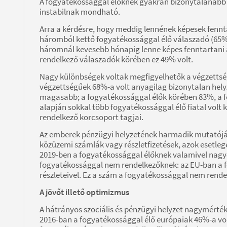
A fogyatékossággal élőknek gyakran bizonytalanabb
instabilnak mondható.
Arra a kérdésre, hogy meddig lennének képesek fennta
háromból kettő fogyatékossággal élő válaszadó (65%) 
háromnál kevesebb hónapig lenne képes fenntartani 
rendelkező válaszadók körében ez 49% volt.
Nagy különbségek voltak megfigyelhetők a végzettség
végzettségűek 68%-a volt anyagilag bizonytalan hel
magasabb; a fogyatékossággal élők körében 83%, a 
alapján sokkal több fogyatékossággal élő fiatal volt
rendelkező korcsoport tagjai.
Az emberek pénzügyi helyzetének harmadik mutatóját a 
közüzemi számlák vagy részletfizetések, azok esetleg
2019-ben a fogyatékossággal élőknek valamivel nagyo
fogyatékossággal nem rendelkezőknek: az EU-ban a fo
részleteivel. Ez a szám a fogyatékossággal nem rende
A jövőt illető optimizmus
A hátrányos szociális és pénzügyi helyzet nagymérté
2016-ban a fogyatékossággal élő európaiak 46%-a vol