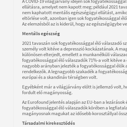
A COVID-19 világjárvány idején sok fogyatékossággal
ellátásra, amelyet nem kapott meg; például 2021 ta
nem kaphatott mentális egészségügyi ellátást, amiko
eltörlése volt, azonban igen sok fogyatékossággal élő
Az elemzésből az is kiderül, hogy az egészségügybe 
Mentális egészség
2021 tavaszán sok fogyatékossággal élő válaszadó szá
személy volt kitéve a depresszió kockázatának. A mag
különösen elterjedt, emellett a munkanélküli válasz
fogyatékossággal élő válaszadók 71%-a volt kitéve a
nagyobb arányban jelezték a fogyatékossággal élők 
rendelkezők. A legnagyobb szakadék a fogyatékosságg
európai és a skandináv térségben volt.
Egyébként már a világjárvány előtt is jellemző volt,
fordult elő magányosság.
Az Eurofound jelentés alapján az EU-ban a lezárások é
fogyatékossággal élő válaszadók körében a legfiatal
magányosnak magukat az idősebb korosztállyal össz
Társadalmi kirekesztődés