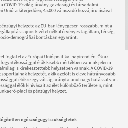
a COVID-19 világjárvány gazdasági és társadalmi
i Unióra kiterjedően, 45.000 válaszadó hozzájárulásával
 pénzügyi helyzete az EU-ban lényegesen rosszabb, mint a
llapítás sajnos kivétel nélkül érvényes tagállam, térség,
 szocio-demográfiai bontásban egyaránt.
foglal el az Európai Unió politikai napirendjén. Ők az
 fogyatékossággal élők kisebb mértékben vannak jelen a
lmilag is kirekesztettebb helyzetben vannak. A COVID-19
soportjainak helyzetét, akik azelőtt is eleve hátrányosabb
ossággal élőkre egy válság aránytalanul nagy hatással van.
ággal élők kihívásait az élet különböző területein, mint
unkaerő-piaci és pénzügyi helyzet.
elégítetlen egészségügyi szükségletek