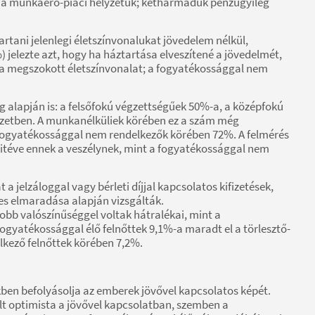
 a munkaerő-piaci helyzetük; kétharmaduk pénzügyileg
rtani jelenlegi életszínvonalukat jövedelem nélkül,
jelezte azt, hogy ha háztartása elveszítené a jövedelmét,
a megszokott életszínvonalat; a fogyatékossággal nem
 alapján is: a felsőfokú végzettségűek 50%-a, a középfokú
yzetben. A munkanélküliek körében ez a szám még
fogyatékossággal nem rendelkezők körében 72%. A felmérés
 kitéve ennek a veszélynek, mint a fogyatékossággal nem
jelzáloggal vagy bérleti díjjal kapcsolatos kifizetések,
es elmaradása alapján vizsgálták.
bb valószínűséggel voltak hátralékai, mint a
gyatékossággal élő felnőttek 9,1%-a maradt el a törlesztő-
lkező felnőttek körében 7,2%.
kben befolyásolja az emberek jövővel kapcsolatos képét.
t optimista a jövővel kapcsolatban, szemben a