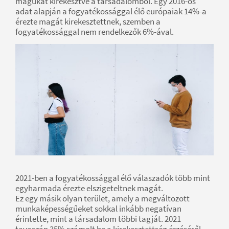
magukat kirekesztve a társadalomból. Egy 2016-os
adat alapján a fogyatékossággal élő európaiak 14%-a
érezte magát kirekesztettnek, szemben a
fogyatékossággal nem rendelkezők 6%-ával.
2021-ben a fogyatékossággal élő válaszadók több mint
egyharmada érezte elszigeteltnek magát.
Ez egy másik olyan terület, amely a megváltozott
munkaképességűeket sokkal inkább negatívan
érintette, mint a társadalom többi tagját. 2021