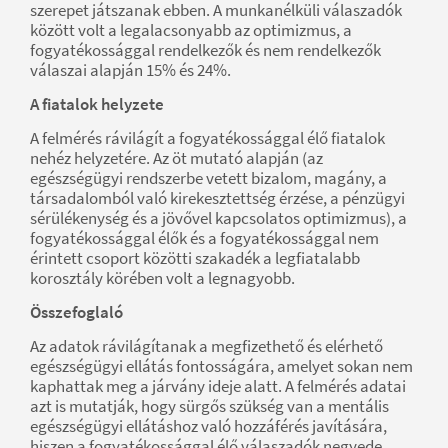
szerepet játszanak ebben. A munkanélküli válaszadók
között volt a legalacsonyabb az optimizmus, a
fogyatékossággal rendelkezők és nem rendelkezők
válaszai alapján 15% és 24%.
A fiatalok helyzete
A felmérés rávilágít a fogyatékossággal élő fiatalok
nehéz helyzetére. Az öt mutató alapján (az
egészségügyi rendszerbe vetett bizalom, magány, a
társadalomból való kirekesztettség érzése, a pénzügyi
sérülékenység és a jövővel kapcsolatos optimizmus), a
fogyatékossággal élők és a fogyatékossággal nem
érintett csoport közötti szakadék a legfiatalabb
korosztály körében volt a legnagyobb.
Összefoglaló
Az adatok rávilágítanak a megfizethető és elérhető
egészségügyi ellátás fontosságára, amelyet sokan nem
kaphattak meg a járvány ideje alatt. A felmérés adatai
azt is mutatják, hogy sürgős szükség van a mentális
egészségügyi ellátáshoz való hozzáférés javítására,
hiszen a fogyatékossággal élő válaszadók negyede