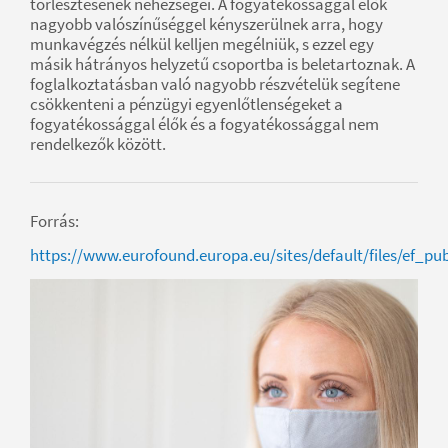
törlesztésének nehézségei. A fogyatékossággal élők
nagyobb valószínűséggel kényszerülnek arra, hogy
munkavégzés nélkül kelljen megélniük, s ezzel egy
másik hátrányos helyzetű csoportba is beletartoznak. A
foglalkoztatásban való nagyobb részvételük segítene
csökkenteni a pénzügyi egyenlőtlenségeket a
fogyatékossággal élők és a fogyatékossággal nem
rendelkezők között.
Forrás:
https://www.eurofound.europa.eu/sites/default/files/ef_pu