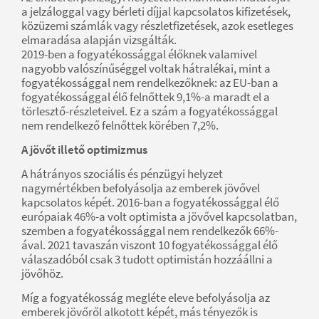
a jelzáloggal vagy bérleti díjjal kapcsolatos kifizetések,
közüzemi számlák vagy részletfizetések, azok esetleges
elmaradása alapján vizsgálták.
2019-ben a fogyatékossággal élőknek valamivel
nagyobb valószínűséggel voltak hátralékai, mint a
fogyatékossággal nem rendelkezőknek: az EU-ban a
fogyatékossággal élő felnőttek 9,1%-a maradt el a
törlesztő-részleteivel. Ez a szám a fogyatékossággal
nem rendelkező felnőttek körében 7,2%.
A jövőt illető optimizmus
A hátrányos szociális és pénzügyi helyzet
nagymértékben befolyásolja az emberek jövővel
kapcsolatos képét. 2016-ban a fogyatékossággal élő
európaiak 46%-a volt optimista a jövővel kapcsolatban,
szemben a fogyatékossággal nem rendelkezők 66%-
ával. 2021 tavaszán viszont 10 fogyatékossággal élő
válaszadóból csak 3 tudott optimistán hozzáállni a
jövőhöz.
Míg a fogyatékosság megléte eleve befolyásolja az
emberek jövőről alkotott képét, más tényezők is