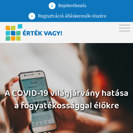
Bejelentkezés
Regisztráció álláskeresők részére
A COVID-19 világjárvány hatása
a fogyatékossággal élőkre