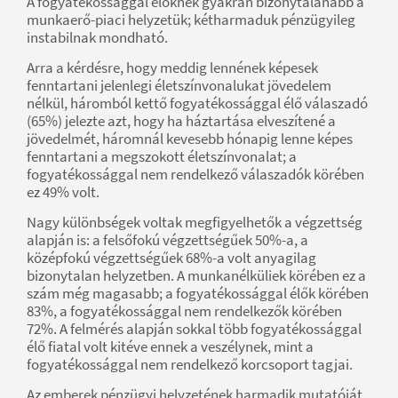
A fogyatékossággal élőknek gyakran bizonytalanabb a
munkaerő-piaci helyzetük; kétharmaduk pénzügyileg
instabilnak mondható.
Arra a kérdésre, hogy meddig lennének képesek
fenntartani jelenlegi életszínvonalukat jövedelem
nélkül, háromból kettő fogyatékossággal élő válaszadó
(65%) jelezte azt, hogy ha háztartása elveszítené a
jövedelmét, háromnál kevesebb hónapig lenne képes
fenntartani a megszokott életszínvonalat; a
fogyatékossággal nem rendelkező válaszadók körében
ez 49% volt.
Nagy különbségek voltak megfigyelhetők a végzettség
alapján is: a felsőfokú végzettségűek 50%-a, a
középfokú végzettségűek 68%-a volt anyagilag
bizonytalan helyzetben. A munkanélküliek körében ez a
szám még magasabb; a fogyatékossággal élők körében
83%, a fogyatékossággal nem rendelkezők körében
72%. A felmérés alapján sokkal több fogyatékossággal
élő fiatal volt kitéve ennek a veszélynek, mint a
fogyatékossággal nem rendelkező korcsoport tagjai.
Az emberek pénzügyi helyzetének harmadik mutatóját