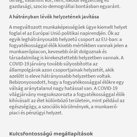
gazdasági, szocio-demográfiai bontásban egyaránt.
A hátrányban lévők helyzetének javítása
A megváltozott munkaképességűek ügye kiemelt helyet
foglal el az Európai Unió politikai napirendjén. Ők az
egyik leghátrányosabb helyzetű csoport az EU-ban: a
fogyatékossággal élők kisebb mértékben vannak jelen a
munkaerőpiacon, kevesebb órát dolgoznak és
társadalmilag is kirekesztettebb helyzetben vannak. A
COVID-19 járvány tovább súlyosbította az
állampolgárok azon csoportjainak helyzetét, akik
azelőtt is eleve hátrányosabb helyzetben voltak.
Bebizonyosodott, hogy a fogyatékossággal élőkre egy
válság aránytalanul nagy hatással van. A COVID-19
világjárvány megsokszorozta a fogyatékossággal élők
kihívásait az élet különböző területein, mint például az
egészségügy, a szociális körülmények, a munkaerő-
piaci és pénzügyi helyzet.
Kulcsfontosságú megállapítások