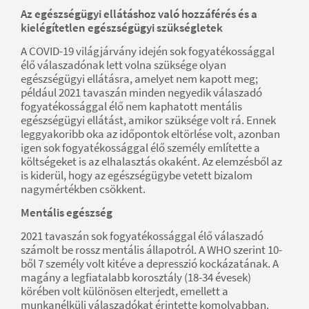
Az egészségügyi ellátáshoz való hozzáférés és a
kielégítetlen egészségügyi szükségletek
A COVID-19 világjárvány idején sok fogyatékossággal
élő válaszadónak lett volna szüksége olyan
egészségügyi ellátásra, amelyet nem kapott meg;
például 2021 tavaszán minden negyedik válaszadó
fogyatékossággal élő nem kaphatott mentális
egészségügyi ellátást, amikor szüksége volt rá. Ennek
leggyakoribb oka az időpontok eltörlése volt, azonban
igen sok fogyatékossággal élő személy említette a
költségeket is az elhalasztás okaként. Az elemzésből az
is kiderül, hogy az egészségügybe vetett bizalom
nagymértékben csökkent.
Mentális egészség
2021 tavaszán sok fogyatékossággal élő válaszadó
számolt be rossz mentális állapotról. A WHO szerint 10-
ből 7 személy volt kitéve a depresszió kockázatának. A
magány a legfiatalabb korosztály (18-34 évesek)
körében volt különösen elterjedt, emellett a
munkanélküli válaszadókat érintette komolyabban.