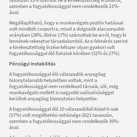
tavaszán 35% számolt be a kirekesztettség érzéséről,
szemben a fogyatékossággal nem rendelkezők 21%-
ával.
Megállapítható, hogy a munkavégzés pozitív hatással
volt mindkét csoportra, mivel a dolgozók alacsonyabb
arányban (28%, illetve 17%) számoltak be arról, hogy ki
lennének rekesztve társadalomból. Az e-felmérés szerint
a kirekesztettség érzése kétszer olyan gyakori volt
fogyatékossággal élő fiatalok körében (52% és 27%).
Pénzügyi instabilitás
A fogyatékossággal élő válaszadók anyagilag
bizonytalanabb helyzetben voltak, mint a
fogyatékossággal nem rendelkező társaik, sőt, még
munkavégzés mellett is nagyobb valószínűséggel
kerültek anyagilag bizonytalan helyzetbe.
A fogyatékossággal élő 10 válaszadóból közel 6-nak
(57%) volt megélhetési nehézsége 2021 tavaszán,
szemben a fogyatékossággal nem rendelkezők 39%-
ával.