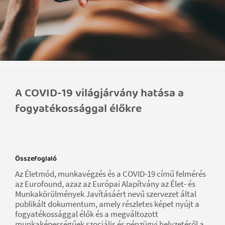
A COVID-19 világjárvány hatása a
fogyatékossággal élőkre
Összefoglaló
Az Életmód, munkavégzés és a COVID-19 című felmérés
az Eurofound, azaz az Európai Alapítvány az Élet- és
Munkakörülmények Javításáért nevű szervezet által
publikált dokumentum, amely részletes képet nyújt a
fogyatékossággal élők és a megváltozott
munkaképességűek szociális és pénzügyi helyzetéről a