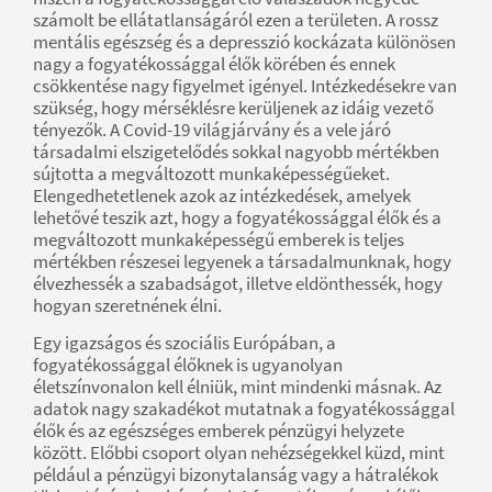
számolt be ellátatlanságáról ezen a területen. A rossz
mentális egészség és a depresszió kockázata különösen
nagy a fogyatékossággal élők körében és ennek
csökkentése nagy figyelmet igényel. Intézkedésekre van
szükség, hogy mérséklésre kerüljenek az idáig vezető
tényezők. A Covid-19 világjárvány és a vele járó
társadalmi elszigetelődés sokkal nagyobb mértékben
sújtotta a megváltozott munkaképességűeket.
Elengedhetetlenek azok az intézkedések, amelyek
lehetővé teszik azt, hogy a fogyatékossággal élők és a
megváltozott munkaképességű emberek is teljes
mértékben részesei legyenek a társadalmunknak, hogy
élvezhessék a szabadságot, illetve eldönthessék, hogy
hogyan szeretnének élni.
Egy igazságos és szociális Európában, a
fogyatékossággal élőknek is ugyanolyan
életszínvonalon kell élniük, mint mindenki másnak. Az
adatok nagy szakadékot mutatnak a fogyatékossággal
élők és az egészséges emberek pénzügyi helyzete
között. Előbbi csoport olyan nehézségekkel küzd, mint
például a pénzügyi bizonytalanság vagy a hátralékok