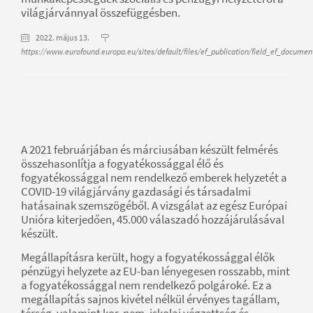
világjárvánnyal összefüggésben.
2022. május 13.
https://www.eurofound.europa.eu/sites/default/files/ef_publication/field_ef_docume
A 2021 februárjában és márciusában készült felmérés
összehasonlítja a fogyatékossággal élő és
fogyatékossággal nem rendelkező emberek helyzetét a
COVID-19 világjárvány gazdasági és társadalmi
hatásainak szemszögéből. A vizsgálat az egész Európai
Unióra kiterjedően, 45.000 válaszadó hozzájárulásával
készült.
Megállapításra került, hogy a fogyatékossággal élők
pénzügyi helyzete az EU-ban lényegesen rosszabb, mint
a fogyatékossággal nem rendelkező polgároké. Ez a
megállapítás sajnos kivétel nélkül érvényes tagállam,
térség, valamint kor, nem, iskolai végzettség és