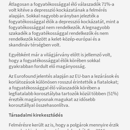
Átlagosan a fogyatékossággal élő válaszadók 71%-a
volt kitéve a depresszió kockázatának a felmérés
alapján. Sokkal nagyobb arányban jelezték a
fogyatékossággal élők a depresszió kockázatát, mint a
fogyatékossággal nem rendelkezők. A legnagyobb
szakadék a fogyatékossággal rendelkezők és nem
rendelkezők között a kelet-közép-európai és a
skandináv térségben volt.
Egyébként már a világjárvány előtt is jellemző volt,
hogy a fogyatékossággal élők körében sokkal
gyakrabban fordult elő magányosság.
Az Eurofound jelentés alapján az EU-ban a lezárások és
korlátozások különösen rosszul érintették a fiatalokat;
a fogyatékossággal élő válaszadók körében a
legfiatalabb korosztályba tartozók közül többen (51%)
érezték magányosnak magukat az idősebb
korosztállyal összehasonlítva.
Társadalmi kirekesztődés
Felmérésre került az is, hogy a polgárok mennyire érzik