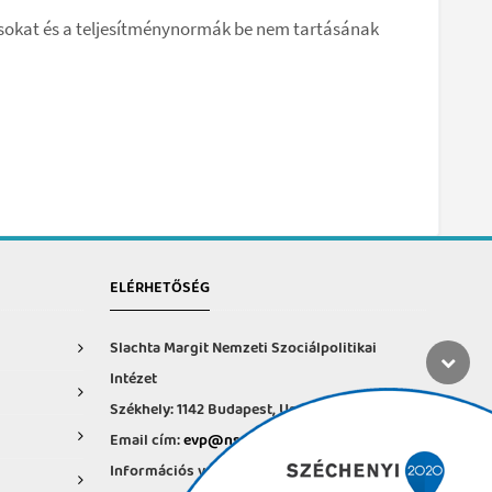
ásokat és a teljesítménynormák be nem tartásának
ELÉRHETŐSÉG
Slachta Margit Nemzeti Szociálpolitikai
Intézet
Székhely: 1142 Budapest, Ungvár u. 64-66.
Email cím:
evp@nszi.hu
Információs vonal: +36 30 682-6371