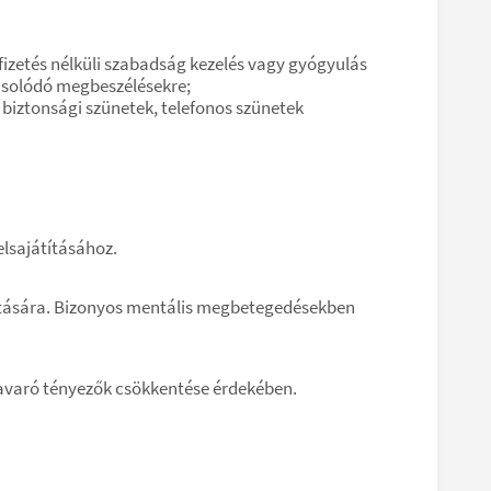
izetés nélküli szabadság kezelés vagy gyógyulás
pcsolódó megbeszélésekre;
biztonsági szünetek, telefonos szünetek
elsajátításához.
akítására. Bizonyos mentális megbetegedésekben
 zavaró tényezők csökkentése érdekében.