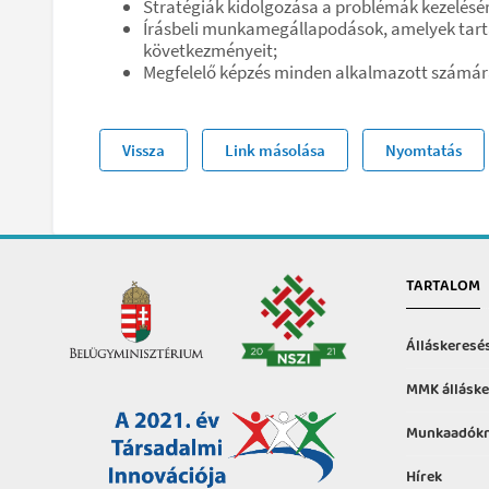
Stratégiák kidolgozása a problémák kezelésé
Írásbeli munkamegállapodások, amelyek tarta
következményeit;
Megfelelő képzés minden alkalmazott számára,
Vissza
Link másolása
Nyomtatás
TARTALOM
Álláskeresé
MMK álláske
Munkaadókn
Hírek