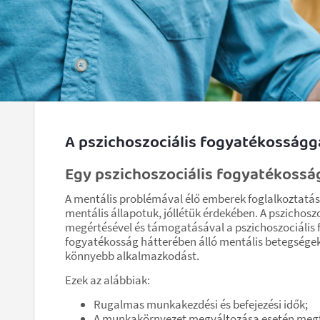
A pszichoszociális fogyatékosságg
Egy pszichoszociális fogyatékosság
A mentális problémával élő emberek foglalkoztatás
mentális állapotuk, jóllétük érdekében. A pszichos
megértésével és támogatásával a pszichoszociális f
fogyatékosság hátterében álló mentális betegsége
könnyebb alkalmazkodást.
Ezek az alábbiak:
Rugalmas munkakezdési és befejezési idők;
A munkakörnyezet megváltozása esetén megfe