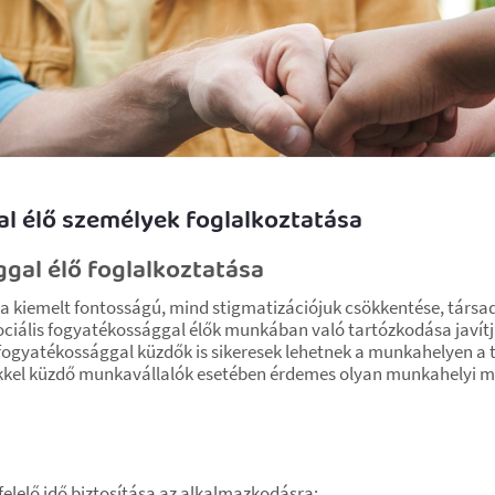
al élő személyek foglalkoztatása
gal élő foglalkoztatása
a kiemelt fontosságú, mind stigmatizációjuk csökkentése, társad
zociális fogyatékossággal élők munkában való tartózkodása javít
ogyatékossággal küzdők is sikeresek lehetnek a munkahelyen a tel
kkel küzdő munkavállalók esetében érdemes olyan munkahelyi mó
lelő idő biztosítása az alkalmazkodásra;