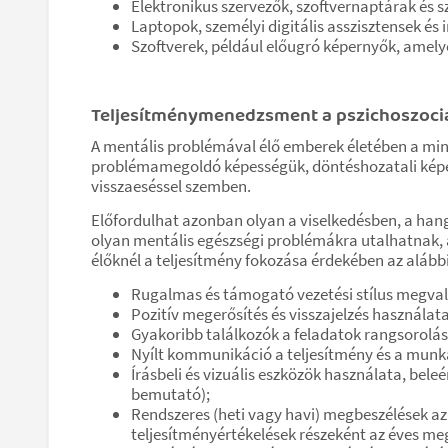
Elektronikus szervezők, szoftvernaptárak és
Laptopok, személyi digitális asszisztensek és
Szoftverek, például előugró képernyők, amely
Teljesítménymenedzsment a pszichoszociá
A mentális problémával élő emberek életében a m
problémamegoldó képességük, döntéshozatali képes
visszaeséssel szemben.
Előfordulhat azonban olyan a viselkedésben, a han
olyan mentális egészségi problémákra utalhatnak, 
élőknél a teljesítmény fokozása érdekében az aláb
Rugalmas és támogató vezetési stílus megval
Pozitív megerősítés és visszajelzés használata
Gyakoribb találkozók a feladatok rangsorolá
Nyílt kommunikáció a teljesítmény és a munka
Írásbeli és vizuális eszközök használata, bele
bemutató);
Rendszeres (heti vagy havi) megbeszélések az
teljesítményértékelések részeként az éves me