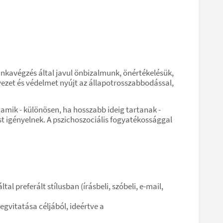
avégzés által javul önbizalmunk, önértékelésük,
zet és védelmet nyújt az állapotrosszabbodással,
mik - különösen, ha hosszabb ideig tartanak -
t igényelnek. A pszichoszociális fogyatékossággal
l preferált stílusban (írásbeli, szóbeli, e-mail,
gvitatása céljából, ideértve a