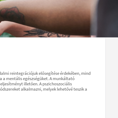
almi reintegrációjuk elősegítése érdekében, mind
ja a mentális egészségüket. A munkáltató
jesítményt illetően. A pszichoszociális
dszereket alkalmazni, melyek lehetővé teszik a