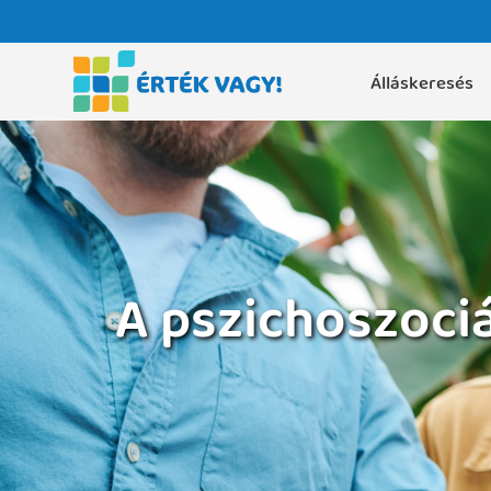
Álláskeresés
A pszichoszoci