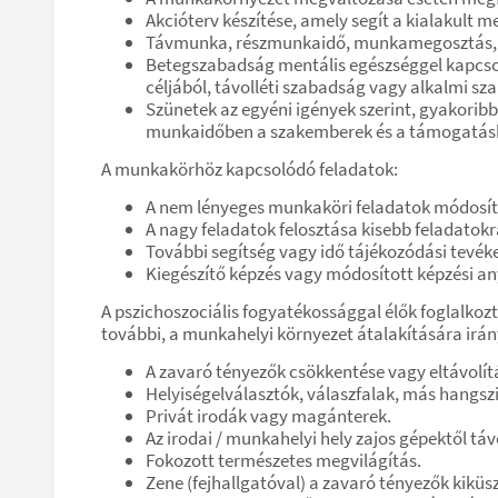
Akcióterv készítése, amely segít a kialakult m
Távmunka, részmunkaidő, munkamegosztás, e
Betegszabadság mentális egészséggel kapcsol
céljából, távolléti szabadság vagy alkalmi s
Szünetek az egyéni igények szerint, gyakori
munkaidőben a szakemberek és a támogatásh
A munkakörhöz kapcsolódó feladatok:
A nem lényeges munkaköri feladatok módosítá
A nagy feladatok felosztása kisebb feladatokr
További segítség vagy idő tájékozódási tevék
Kiegészítő képzés vagy módosított képzési a
A pszichoszociális fogyatékossággal élők foglalko
további, a munkahelyi környezet átalakítására irán
A zavaró tényezők csökkentése vagy eltávolít
Helyiségelválasztók, válaszfalak, más hangsz
Privát irodák vagy magánterek.
Az irodai / munkahelyi hely zajos gépektől táv
Fokozott természetes megvilágítás.
Zene (fejhallgatóval) a zavaró tényezők kiküs