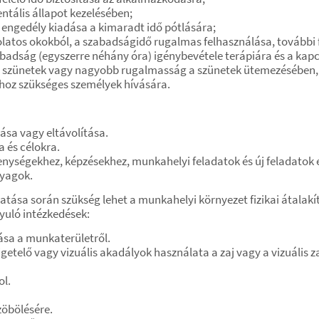
entális állapot kezelésében;
ngedély kiadása a kimaradt idő pótlására;
atos okokból, a szabadságidő rugalmas felhasználása, további f
zabadság (egyszerre néhány óra) igénybevétele terápiára és a ka
bb szünetek vagy nagyobb rugalmasság a szünetek ütemezésében, 
oz szükséges személyek hívására.
sa vagy eltávolítása.
a és célokra.
enységekhez, képzésekhez, munkahelyi feladatok és új feladatok 
nyagok.
ztatása során szükség lehet a munkahelyi környezet fizikai átal
yuló intézkedések:
ása a munkaterületről.
igetelő vagy vizuális akadályok használata a zaj vagy a vizuális
ol.
zöbölésére.