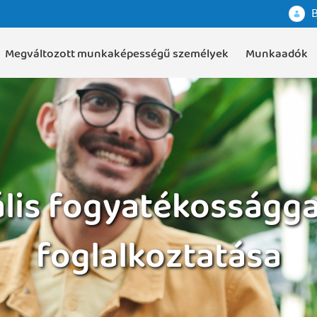
B
Megváltozott munkaképességű személyek
Munkaadók
ális fogyatékosságga
foglalkoztatása