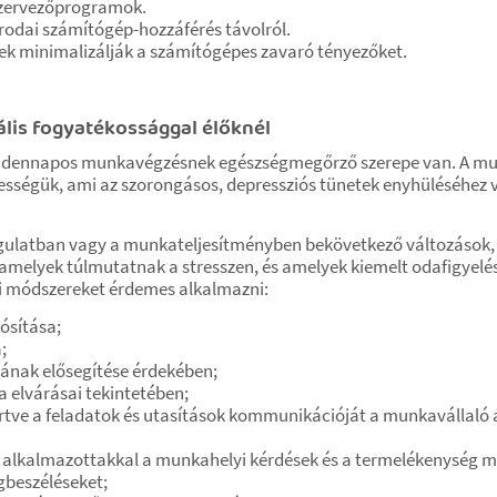
 szervezőprogramok.
 irodai számítógép-hozzáférés távolról.
ek minimalizálják a számítógépes zavaró tényezőket.
lis fogyatékossággal élőknél
indennapos munkavégzésnek egészségmegőrző szerepe van. A munk
ségük, ami az szorongásos, depressziós tünetek enyhüléséhez ve
gulatban vagy a munkateljesítményben bekövetkező változások, a
amelyek túlmutatnak a stresszen, és amelyek kiemelt odafigyelés
bi módszereket érdemes alkalmazni:
ósítása;
;
sának elősegítése érdekében;
 elvárásai tekintetében;
értve a feladatok és utasítások kommunikációját a munkavállaló álta
 alkalmazottakkal a munkahelyi kérdések és a termelékenység me
gbeszéléseket;