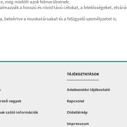
re, még mielőtt azok felmerülnének;
lmazzák a hosszú és rövid távú célokat, a felelősségeket, elvár
 beleértve a munkatársakat és a felügyelő személyzetet is.
TÁJÉKOZTATÁSOK
s
Adatkezelési tájékoztató
reső vagyok
Kapcsolat
ak szóló információk
Oldaltérkép
Impresszum