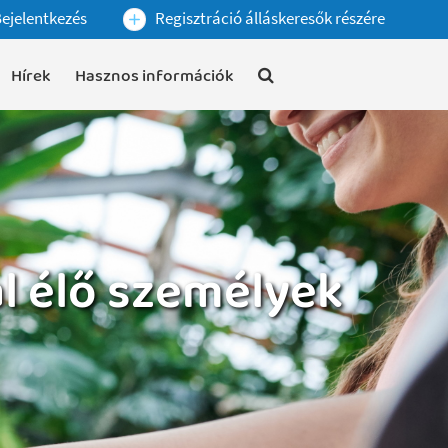
ejelentkezés
Regisztráció álláskeresők részére
Hírek
Hasznos információk
l élő személyek