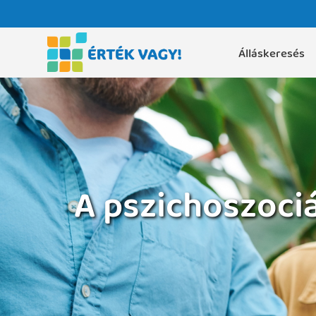
Álláskeresés
A pszichoszoci