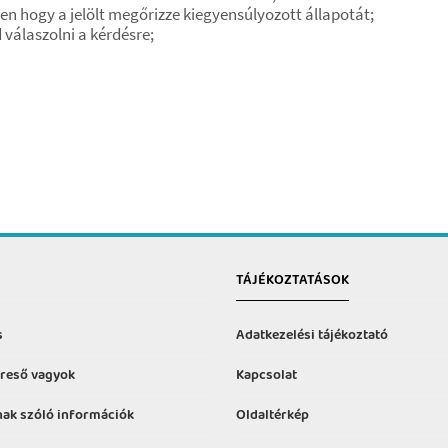
n hogy a jelölt megőrizze kiegyensúlyozott állapotát;
 válaszolni a kérdésre;
TÁJÉKOZTATÁSOK
s
Adatkezelési tájékoztató
reső vagyok
Kapcsolat
ak szóló információk
Oldaltérkép