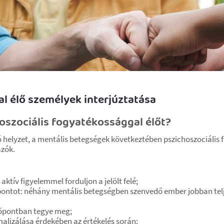
l élő személyek interjúztatása
oszociális fogyatékossággal élőt?
ó helyzet, a mentális betegségek következtében pszichoszociáli
ázók.
tív figyelemmel forduljon a jelölt felé;
pontot: néhány mentális betegségben szenvedő ember jobban telj
időpontban tegye meg;
malizálása érdekében az értékelés során;