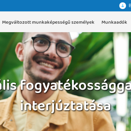
B
Megváltozott munkaképességű személyek
Munkaadók
ális fogyatékosságga
interjúztatása