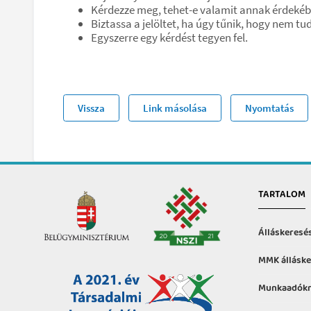
Kérdezze meg, tehet-e valamit annak érdekébe
Biztassa a jelöltet, ha úgy tűnik, hogy nem tud
Egyszerre egy kérdést tegyen fel.
Vissza
Link másolása
Nyomtatás
TARTALOM
Álláskeresé
MMK álláske
Munkaadókn