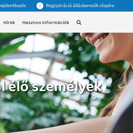
ejelentkezés
Regisztráció álláskeresők részére
Hírek
Hasznos információk
l élő személyek