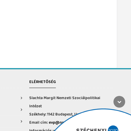
ELÉRHETŐSÉG
Slachta Margit Nemzeti Szociálpolitikai
Intézet
Székhely: 1142 Budapest, Ungvár u. 64-66.
Email cím:
evp@nszi.hu
Információs vonal: +36 30 682-6371