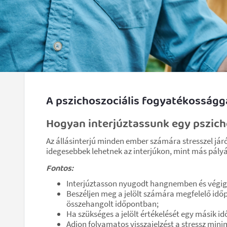
A pszichoszociális fogyatékosságga
Hogyan interjúztassunk egy pszich
Az állásinterjú minden ember számára stresszel jár
idegesebbek lehetnek az interjúkon, mint más pály
Fontos:
Interjúztasson nyugodt hangnemben és végig ak
Beszéljen meg a jelölt számára megfelelő idő
összehangolt időpontban;
Ha szükséges a jelölt értékelését egy másik 
Adjon folyamatos visszajelzést a stressz mini