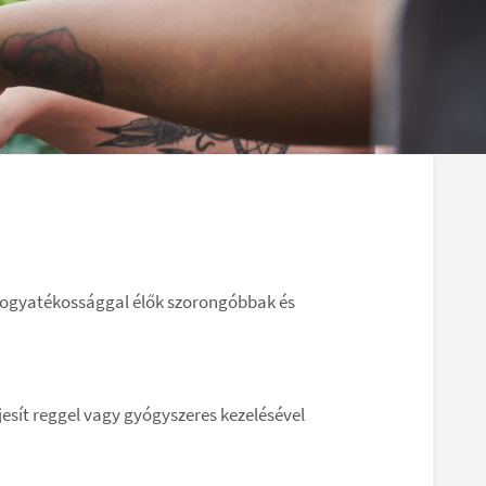
s fogyatékossággal élők szorongóbbak és
esít reggel vagy gyógyszeres kezelésével