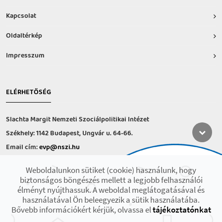
Kapcsolat
Oldaltérkép
Impresszum
ELÉRHETŐSÉG
Slachta Margit Nemzeti Szociálpolitikai Intézet
Székhely: 1142 Budapest, Ungvár u. 64-66.
Email cím:
evp@nszi.hu
Információs vonal: +36 30 682-6371
Weboldalunkon sütiket (cookie) használunk, hogy
hétfő-csütörtök: 8:00-16:00
biztonságos böngészés mellett a legjobb felhasználói
péntek: 8:00-14.00
élményt nyújthassuk. A weboldal meglátogatásával és
használatával Ön beleegyezik a sütik használatába.
Bővebb információkért kérjük, olvassa el
tájékoztatónkat
2021 © Minden jog fenntartva! Készült az EFOP-1.9.3-VEKOP-17 projekt