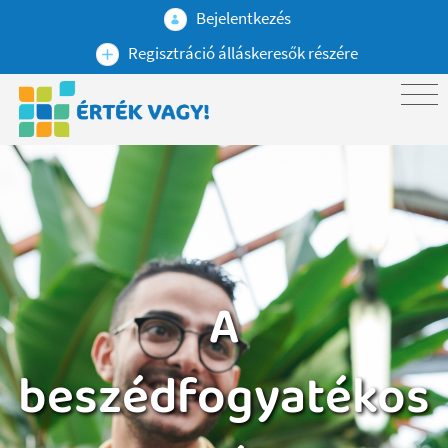
Bejelentkezés
Regisztráció álláskeresők részére
A
beszédfogyatékos