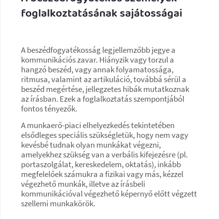
foglalkoztatásának sajátosságai
A beszédfogyatékosság legjellemzőbb jegye a
kommunikációs zavar. Hiányzik vagy torzul a
hangzó beszéd, vagy annak folyamatossága,
ritmusa, valamint az artikuláció, továbbá sérül a
beszéd megértése, jellegzetes hibák mutatkoznak
az írásban. Ezek a foglalkoztatás szempontjából
fontos tényezők.
A munkaerő-piaci elhelyezkedés tekintetében
elsődleges speciális szükségletük, hogy nem vagy
kevésbé tudnak olyan munkákat végezni,
amelyekhez szükség van a verbális kifejezésre (pl.
portaszolgálat, kereskedelem, oktatás), inkább
megfelelőek számukra a fizikai vagy más, kézzel
végezhető munkák, illetve az írásbeli
kommunikációval végezhető képernyő előtt végzett
szellemi munkakörök.