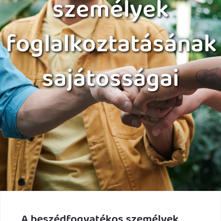
személyek
foglalkoztatásának
sajátosságai
A beszédfogyatékos személyek