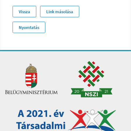
Vissza
Link másolása
Nyomtatás