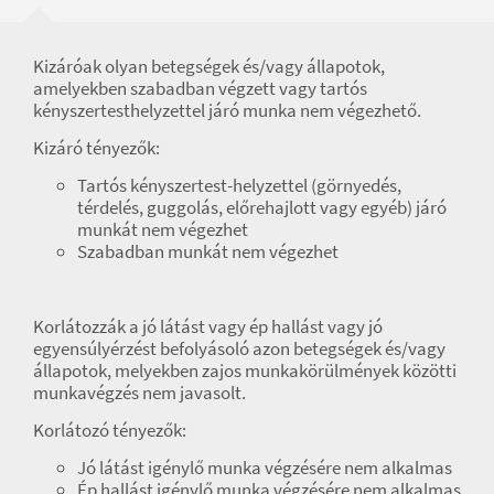
Kizáróak olyan betegségek és/vagy állapotok,
amelyekben szabadban végzett vagy tartós
kényszertesthelyzettel járó munka nem végezhető.
Kizáró tényezők:
Tartós kényszertest-helyzettel (görnyedés,
térdelés, guggolás, előrehajlott vagy egyéb) járó
munkát nem végezhet
Szabadban munkát nem végezhet
Korlátozzák a jó látást vagy ép hallást vagy jó
egyensúlyérzést befolyásoló azon betegségek és/vagy
állapotok, melyekben zajos munkakörülmények közötti
munkavégzés nem javasolt.
Korlátozó tényezők:
Jó látást igénylő munka végzésére nem alkalmas
Ép hallást igénylő munka végzésére nem alkalmas