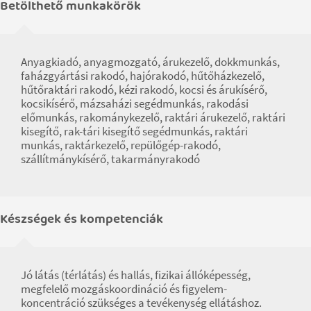
Betölthető munkakörök
Anyagkiadó, anyagmozgató, árukezelő, dokkmunkás,
faházgyártási rakodó, hajórakodó, hűtőházkezelő,
hűtőraktári rakodó, kézi rakodó, kocsi és árukísérő,
kocsikísérő, mázsaházi segédmunkás, rakodási
előmunkás, rakománykezelő, raktári árukezelő, raktári
kisegítő, rak-tári kisegítő segédmunkás, raktári
munkás, raktárkezelő, repülőgép-rakodó,
szállítmánykísérő, takarmányrakodó
Készségek és kompetenciák
Jó látás (térlátás) és hallás, fizikai állóképesség,
megfelelő mozgáskoordináció és figyelem-
koncentráció szükséges a tevékenység ellátáshoz.