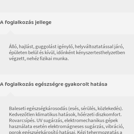
A foglalkozás jellege
Álló, hajlást, guggolást igénylő, helyváltoztatással járó,
épületen belül és kívül, időnként kényszertesthelyzetben
végzett, nehéz fizikai munka.
A foglalkozás egészségre gyakorolt hatása
Baleseti egészségkárosodás (esés, sérülés, közlekedés).
Kedvezőtlen klimatikus hatások, hőérzeti diszkomfort.
Rovarcsípés. UV sugárzás, elektromechanikus gépek
használata esetén elektromágneses sugárzás, vibráció,
porok egészségkárosító hatásai. Kézi tehermozgatás a