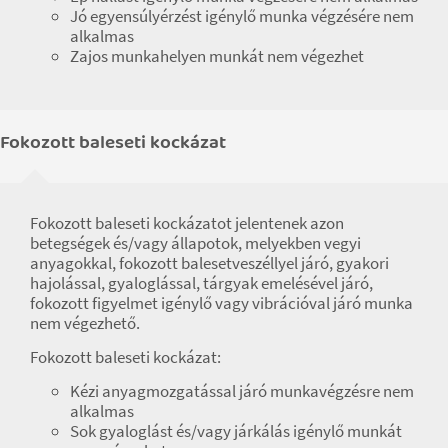
Jó egyensúlyérzést igénylő munka végzésére nem
alkalmas
Zajos munkahelyen munkát nem végezhet
Fokozott baleseti kockázat
Fokozott baleseti kockázatot jelentenek azon
betegségek és/vagy állapotok, melyekben vegyi
anyagokkal, fokozott balesetveszéllyel járó, gyakori
hajolással, gyaloglással, tárgyak emelésével járó,
fokozott figyelmet igénylő vagy vibrációval járó munka
nem végezhető.
Fokozott baleseti kockázat:
Kézi anyagmozgatással járó munkavégzésre nem
alkalmas
Sok gyaloglást és/vagy járkálás igénylő munkát