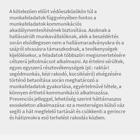
A kötelezően előírt védőeszközökön túl a
munkafeladatok függvényében fontos a
munkafeladatok kommunikációs
akadálymentesítésének biztosítása. Azoknak a
hallássérült munkavállalóknak, akik a beszédértés
során elsődlegesen nem a hallásmaradványukra és a
szájról olvasásra támaszkodnak, a tevékenységek
kijelölésekor, a feladatok többszöri megismertetésére
célszerű jeltolmácsot alkalmazni. Az értelmi sérültek,
egyes egyszerű résztevékenységek (pl.: raktári
segédmunkás, kézi rakodó, kocsikísérő) elvégzésére
történő betanítása során meghatározó a
munkafeladatok gyakorlása, egyértelművé tétele, a
könnyen érthető kommunikáció alkalmazása.
Prevenciós jelleggel, lehetőség szerint háttámaszos
exoskeleton alkalmazása: ez a mesterséges külső váz
segíti a hát megfelelő tartását és csökkenti a gerincre
és hátizmokra eső terhelést rakodás közben.