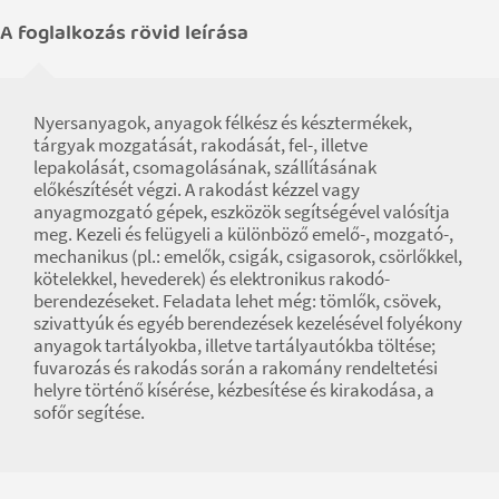
A foglalkozás rövid leírása
Nyersanyagok, anyagok félkész és késztermékek,
tárgyak mozgatását, rakodását, fel-, illetve
lepakolását, csomagolásának, szállításának
előkészítését végzi. A rakodást kézzel vagy
anyagmozgató gépek, eszközök segítségével valósítja
meg. Kezeli és felügyeli a különböző emelő-, mozgató-,
mechanikus (pl.: emelők, csigák, csigasorok, csörlőkkel,
kötelekkel, hevederek) és elektronikus rakodó-
berendezéseket. Feladata lehet még: tömlők, csövek,
szivattyúk és egyéb berendezések kezelésével folyékony
anyagok tartályokba, illetve tartályautókba töltése;
fuvarozás és rakodás során a rakomány rendeltetési
helyre történő kísérése, kézbesítése és kirakodása, a
sofőr segítése.