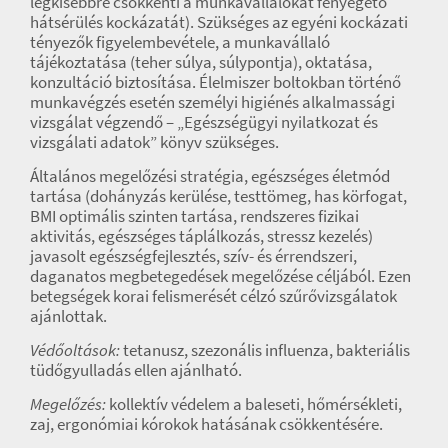
legkisebbre csökkenti a munkavállalókat fenyegető
hátsérülés kockázatát). Szükséges az egyéni kockázati
tényezők figyelembevétele, a munkavállaló
tájékoztatása (teher súlya, súlypontja), oktatása,
konzultáció biztosítása. Élelmiszer boltokban történő
munkavégzés esetén személyi higiénés alkalmassági
vizsgálat végzendő – „Egészségügyi nyilatkozat és
vizsgálati adatok” könyv szükséges.
Általános megelőzési stratégia, egészséges életmód
tartása (dohányzás kerülése, testtömeg, has körfogat,
BMI optimális szinten tartása, rendszeres fizikai
aktivitás, egészséges táplálkozás, stressz kezelés)
javasolt egészségfejlesztés, szív- és érrendszeri,
daganatos megbetegedések megelőzése céljából. Ezen
betegségek korai felismerését célzó szűrővizsgálatok
ajánlottak.
Védőoltások:
tetanusz, szezonális influenza, bakteriális
tüdőgyulladás ellen ajánlható.
Megelőzés:
kollektív védelem a baleseti, hőmérsékleti,
zaj, ergonómiai kórokok hatásának csökkentésére.