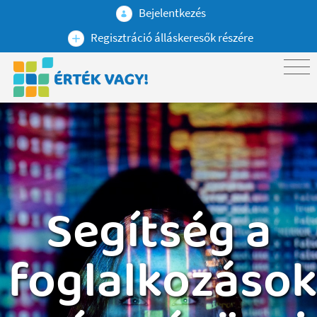
Bejelentkezés
Regisztráció álláskeresők részére
Segítség a
foglalkozáso