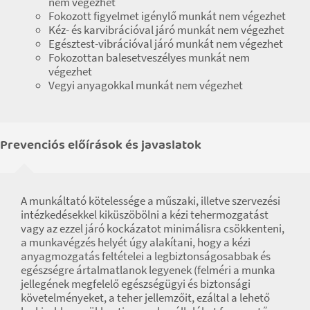
nem végezhet
Fokozott figyelmet igénylő munkát nem végezhet
Kéz- és karvibrációval járó munkát nem végezhet
Egésztest-vibrációval járó munkát nem végezhet
Fokozottan balesetveszélyes munkát nem
végezhet
Vegyi anyagokkal munkát nem végezhet
Prevenciós előírások és javaslatok
A munkáltató kötelessége a műszaki, illetve szervezési
intézkedésekkel kiküszöbölni a kézi tehermozgatást
vagy az ezzel járó kockázatot minimálisra csökkenteni,
a munkavégzés helyét úgy alakítani, hogy a kézi
anyagmozgatás feltételei a legbiztonságosabbak és
egészségre ártalmatlanok legyenek (felméri a munka
jellegének megfelelő egészségügyi és biztonsági
követelményeket, a teher jellemzőit, ezáltal a lehető