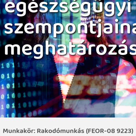
egészségügyi
szempontjain
meghatározá
Munkakör: Rakodómunkás (FEOR-08 9223)