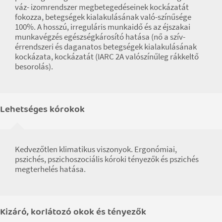
váz- izomrendszer megbetegedéseinek kockázatát
fokozza, betegségek kialakulásának való-színűsége
100%. A hosszú, irreguláris munkaidő és az éjszakai
munkavégzés egészségkárosító hatása (nő a szív-
érrendszeri és daganatos betegségek kialakulásának
kockázata, kockázatát (IARC 2A valószínűleg rákkeltő
besorolás).
Lehetséges kórokok
Kedvezőtlen klimatikus viszonyok. Ergonómiai,
pszichés, pszichoszociális kóroki tényezők és pszichés
megterhelés hatása.
Kizáró, korlátozó okok és tényezők