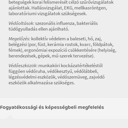
betegségek korai felismerését célzó szűrővizsgálatok
ajánlottak. Hallásvizsgálat, EKG, mellkasröntgen,
laboratóriumi vizsgálatok szükségesek.
Védőoltások:
szezonális influenza, bakteriális
tüdőgyulladás ellen ajánlható.
Megelőzés:
kollektív védelem a baleseti, hő, zaj,
belégzési (por, füst, kerámia rostok, kvarc, földpátok,
fémek), ergonómiai expozíció csökkentésére (helyiség,
berendezések, gépek, mű-szerek tervezése).
Védőeszközök
: munkaköri kockázatértékeléstől
függően védőruha, védőkesztyű, védőlábbeli,
légzésvédelmi eszközök, védőszemüveg, zajvédő
eszközök alkalmazása szükséges.
Fogyatékossági és képességbeli megfelelés