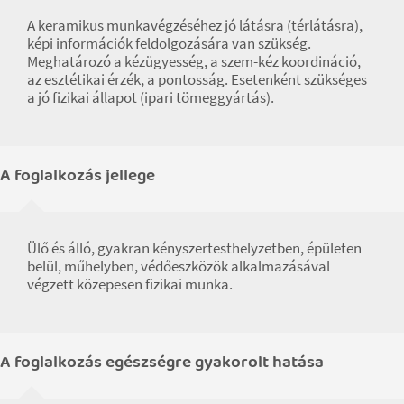
A keramikus munkavégzéséhez jó látásra (térlátásra),
képi információk feldolgozására van szükség.
Meghatározó a kézügyesség, a szem-kéz koordináció,
az esztétikai érzék, a pontosság. Esetenként szükséges
a jó fizikai állapot (ipari tömeggyártás).
A foglalkozás jellege
Ülő és álló, gyakran kényszertesthelyzetben, épületen
belül, műhelyben, védőeszközök alkalmazásával
végzett közepesen fizikai munka.
A foglalkozás egészségre gyakorolt hatása