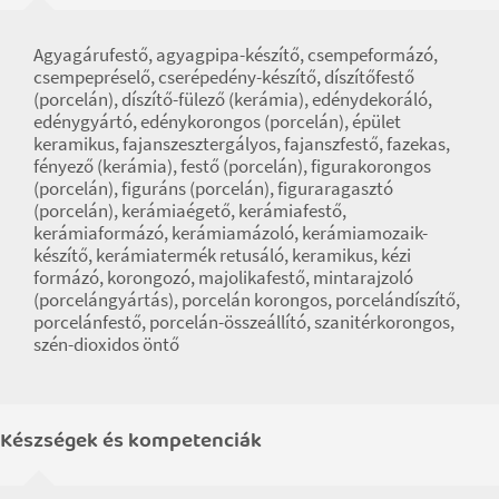
Agyagárufestő, agyagpipa-készítő, csempeformázó,
csempepréselő, cserépedény-készítő, díszítőfestő
(porcelán), díszítő-fülező (kerámia), edénydekoráló,
edénygyártó, edénykorongos (porcelán), épület
keramikus, fajanszesztergályos, fajanszfestő, fazekas,
fényező (kerámia), festő (porcelán), figurakorongos
(porcelán), figuráns (porcelán), figuraragasztó
(porcelán), kerámiaégető, kerámiafestő,
kerámiaformázó, kerámiamázoló, kerámiamozaik-
készítő, kerámiatermék retusáló, keramikus, kézi
formázó, korongozó, majolikafestő, mintarajzoló
(porcelángyártás), porcelán korongos, porcelándíszítő,
porcelánfestő, porcelán-összeállító, szanitérkorongos,
szén-dioxidos öntő
Készségek és kompetenciák