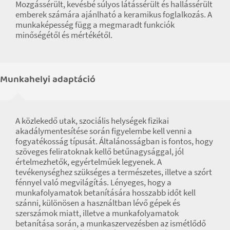
Mozgássérült, kevésbé súlyos látássérült és hallássérült
emberek számára ajánlható a keramikus foglalkozás. A
munkaképesség függ a megmaradt funkciók
minőségétől és mértékétől.
Munkahelyi adaptáció
A közlekedő utak, szociális helységek fizikai
akadálymentesítése során figyelembe kell venni a
fogyatékosság típusát. Általánosságban is fontos, hogy
szöveges feliratoknak kellő betűnagysággal, jól
értelmezhetők, egyértelműek legyenek. A
tevékenységhez szükséges a természetes, illetve a szórt
fénnyel való megvilágítás. Lényeges, hogy a
munkafolyamatok betanítására hosszabb időt kell
szánni, különösen a használtban lévő gépek és
szerszámok miatt, illetve a munkafolyamatok
betanítása során, a munkaszervezésben az ismétlődő