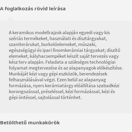
A foglalkozás rövid leírása
A keramikus modellrajzok alapján egyedi vagy kis
szériás termékeket, használati és dísztárgyakat,
szaniterárukat, burkolóelemeket, műszaki,
egészségügyi és ipari finomkerámiai tárgyakat; díszítő
elemeket, kályhacsempéket készít saját tervezés vagy
kész terv alapján. Feladata a szükséges technológiai
folyamat megtervezése és az alapanyagok előkészítése.
Munkáját kézi vagy gépi eszközök, berendezések
felhasználásával végzi. Ezen belül az alapanyag
formázása, nyers kerámiatárgy előállítása szabadkézi
korongozással, préseléssel, kézi formázással, kézi és
gépi öntéssel, sajtolással történhet.
Betölthető munkakörök