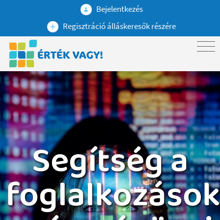
Bejelentkezés
Regisztráció álláskeresők részére
Segítség a
foglalkozáso