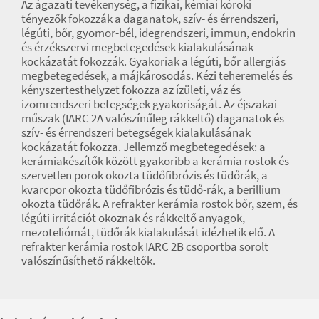
Az ágazati tevékenység, a fizikai, kémiai kóroki
tényezők fokozzák a daganatok, szív- és érrendszeri,
légúti, bőr, gyomor-bél, idegrendszeri, immun, endokrin
és érzékszervi megbetegedések kialakulásának
kockázatát fokozzák. Gyakoriak a légúti, bőr allergiás
megbetegedések, a májkárosodás. Kézi teheremelés és
kényszertesthelyzet fokozza az ízületi, váz és
izomrendszeri betegségek gyakoriságát. Az éjszakai
műszak (IARC 2A valószínűleg rákkeltő) daganatok és
szív- és érrendszeri betegségek kialakulásának
kockázatát fokozza. Jellemző megbetegedések: a
kerámiakészítők között gyakoribb a kerámia rostok és
szervetlen porok okozta tüdőfibrózis és tüdőrák, a
kvarcpor okozta tüdőfibrózis és tüdő-rák, a berillium
okozta tüdőrák. A refrakter kerámia rostok bőr, szem, és
légúti irritációt okoznak és rákkeltő anyagok,
mezoteliómát, tüdőrák kialakulását idézhetik elő. A
refrakter kerámia rostok IARC 2B csoportba sorolt
valószínűsíthető rákkeltők.