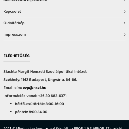
Adatkezelési tájékoztató
Kapcsolat
Oldaltérkép
Impresszum
ELÉRHETŐSÉG
Slachta Margit Nemzeti Szociálpolitikai Intézet
Székhely: 1142 Budapest, Ungvár u. 64-66.
Email cím:
evp@nszi.hu
Információs vonal: +36 30 682-6371
hétfő-csütörtök: 8:00-16:00
péntek: 8:00-14.00
2021 © Minden jog fenntartva! Készült az EFOP-1.9.3-VEKOP-17 projekt