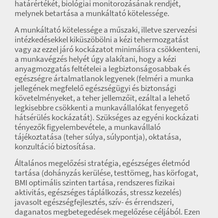
határértékét, biológiai monitorozásának rendjét,
melynek betartása a munkáltató kötelessége.
A munkáltató kötelessége a műszaki, illetve szervezési
intézkedésekkel kiküszöbölni a kézi tehermozgatást
vagy az ezzel járó kockázatot minimálisra csökkenteni,
a munkavégzés helyét úgy alakítani, hogy a kézi
anyagmozgatás feltételei a legbiztonságosabbak és
egészségre ártalmatlanok legyenek (felméri a munka
jellegének megfelelő egészségügyi és biztonsági
követelményeket, a teher jellemzőit, ezáltal a lehető
legkisebbre csökkenti a munkavállalókat fenyegető
hátsérülés kockázatát). Szükséges az egyéni kockázati
tényezők figyelembevétele, a munkavállaló
tájékoztatása (teher súlya, súlypontja), oktatása,
konzultáció biztosítása.
Általános megelőzési stratégia, egészséges életmód
tartása (dohányzás kerülése, testtömeg, has körfogat,
BMI optimális szinten tartása, rendszeres fizikai
aktivitás, egészséges táplálkozás, stressz kezelés)
javasolt egészségfejlesztés, szív- és érrendszeri,
daganatos megbetegedések megelőzése céljából. Ezen