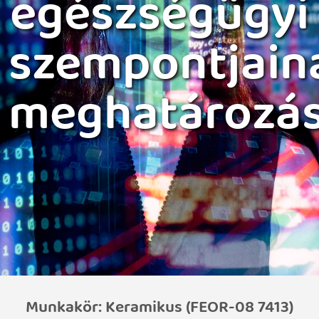
egészségügyi
szempontjain
meghatározá
Munkakör: Keramikus (FEOR-08 7413)