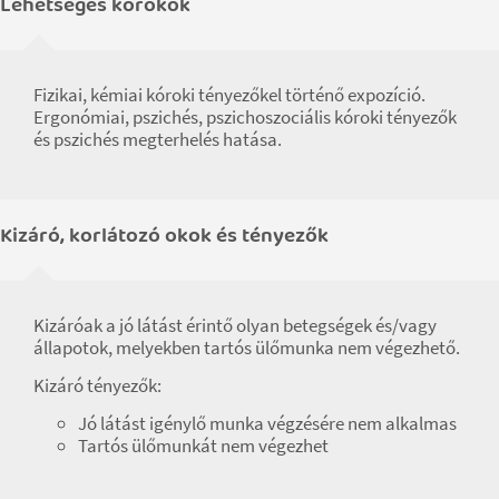
Lehetséges kórokok
Fizikai, kémiai kóroki tényezőkel történő expozíció.
Ergonómiai, pszichés, pszichoszociális kóroki tényezők
és pszichés megterhelés hatása.
Kizáró, korlátozó okok és tényezők
Kizáróak a jó látást érintő olyan betegségek és/vagy
állapotok, melyekben tartós ülőmunka nem végezhető.
Kizáró tényezők:
Jó látást igénylő munka végzésére nem alkalmas
Tartós ülőmunkát nem végezhet