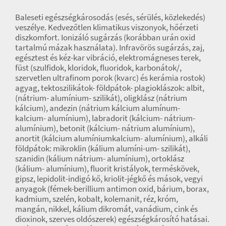
Baleseti egészségkárosodás (esés, sérülés, közlekedés)
veszélye. Kedvezőtlen klimatikus viszonyok, hőérzeti
diszkomfort. Ionizáló sugárzás (korábban urán oxid
tartalmú mázak használata). Infravörös sugárzás, zaj,
egésztest és kéz-kar vibráció, elektromágneses terek,
füst (szulfidok, kloridok, fluoridok, karbonátok/,
szervetlen ultrafinom porok (kvarc) és kerámia rostok)
agyag, tektoszilikátok- földpátok- plagioklászok: albit,
(nátrium- alumínium- szilikát), oligklász (nátrium
kálcium), andezin (nátrium kálcium alumínum-
kalcium- alumínium), labradorit (kálcium- nátrium-
alumínium), betonit (kálcium- nátrium alumínium),
anortit (kálcium alumíniumkalcium- alumínium), alkáli
földpátok: mikroklin (kálium alumíni-um- szilikát),
szanidin (kálium nátrium- alumínium), ortoklász
(kálium- alumínium), fluorit kristályok, terméskövek,
gipsz, lepidolit-indigó kő, kriolit-jégkő és mások, vegyi
anyagok (fémek-berillium antimon oxid, bárium, borax,
kadmium, szelén, kobalt, kolemanit, réz, króm,
mangán, nikkel, kálium dikromát, vanádium, cink és
dioxinok, szerves oldószerek) egészségkárosító hatásai.