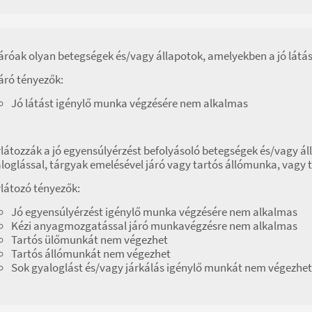
áróak olyan betegségek és/vagy állapotok, amelyekben a jó látás
áró tényezők:
Jó látást igénylő munka végzésére nem alkalmas
látozzák a jó egyensúlyérzést befolyásoló betegségek és/vagy ál
loglással, tárgyak emelésével járó vagy tartós állómunka, vagy
látozó tényezők:
Jó egyensúlyérzést igénylő munka végzésére nem alkalmas
Kézi anyagmozgatással járó munkavégzésre nem alkalmas
Tartós ülőmunkát nem végezhet
Tartós állómunkát nem végezhet
Sok gyaloglást és/vagy járkálás igénylő munkát nem végezhet