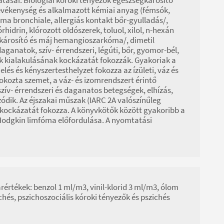
evékenység és alkalmazott kémiai anyag (fémsók,
ma bronchiale, allergiás kontakt bőr-gyulladás/,
lórhidrin, klórozott oldószerek, toluol, xilol, n-hexán
ájkárosító és máj hemangioszarkóma/, dimetil
anatok, szív- érrendszeri, légúti, bőr, gyomor-bél,
k kialakulásának kockázatát fokozzák. Gyakoriak a
és és kényszertesthelyzet fokozza az ízületi, váz és
kozta szemet, a váz- és izomrendszert érintő
 szív- érrendszeri és daganatos betegségek, elhízás,
dik. Az éjszakai műszak (IARC 2A valószínűleg
 kockázatát fokozza. A könyvkötők között gyakoribb a
n-Hodgkin limfóma előfordulása. A nyomtatási
árértékek: benzol 1 ml/m3, vinil-klorid 3 ml/m3, ólom
és, pszichoszociális kóroki tényezők és pszichés