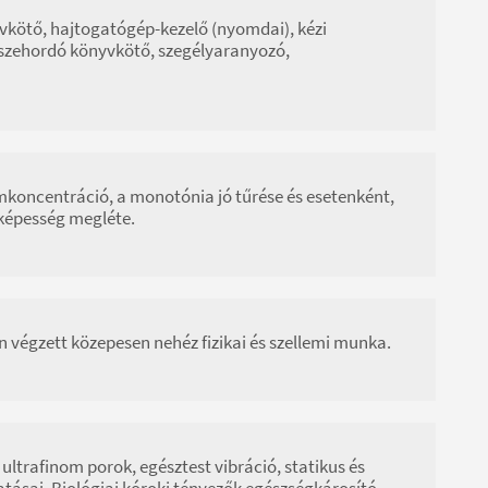
vkötő, hajtogatógép-kezelő (nyomdai), kézi
sszehordó könyvkötő, szegélyaranyozó,
emkoncentráció, a monotónia jó tűrése és esetenként,
óképesség megléte.
n végzett közepesen nehéz fizikai és szellemi munka.
 ultrafinom porok, egésztest vibráció, statikus és
tásai. Biológiai kóroki tényezők egészségkárosító