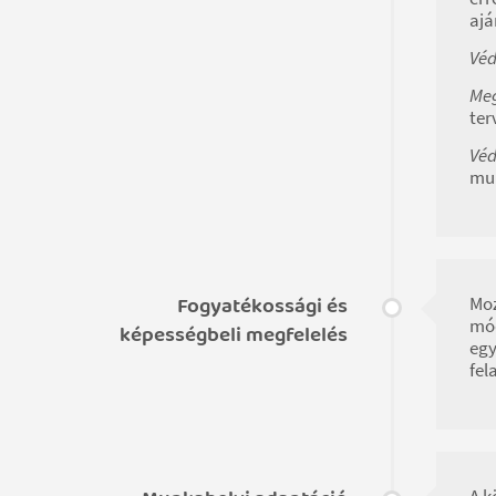
ajá
Véd
Meg
ter
Véd
mun
Fogyatékossági és
Moz
mód
képességbeli megfelelés
egy
fel
A k