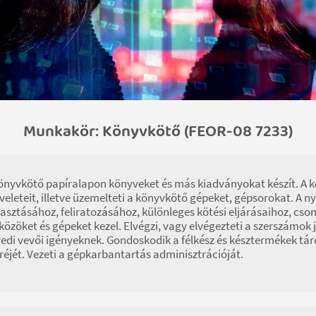
Munkakör: Könyvkötő (FEOR-08 7233)
önyvkötő papíralapon könyveket és más kiadványokat készít. A 
eleteit, illetve üzemelteti a könyvkötő gépeket, gépsorokat. A
asztásához, feliratozásához, különleges kötési eljárásaihoz, c
közöket és gépeket kezel. Elvégzi, vagy elvégezteti a szerszámok j
edi vevői igényeknek. Gondoskodik a félkész és késztermékek táro
réjét. Vezeti a gépkarbantartás adminisztrációját.