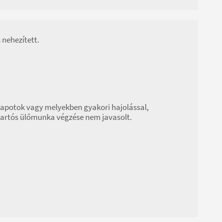
 nehezített.
lapotok vagy melyekben gyakori hajolással,
 tartós ülőmunka végzése nem javasolt.