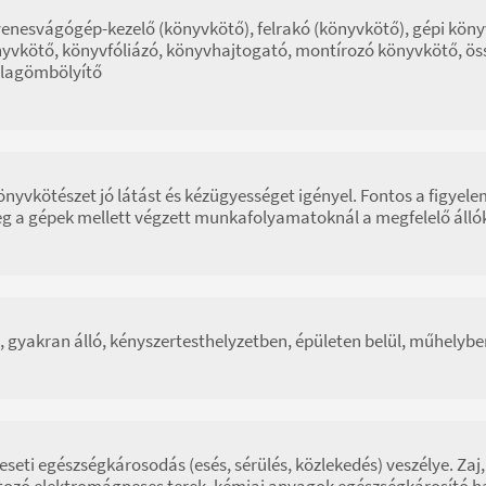
enesvágógép-kezelő (könyvkötő), felrakó (könyvkötő), gépi köny
yvkötő, könyvfóliázó, könyvhajtogató, montírozó könyvkötő, ö
lagömbölyítő
önyvkötészet jó látást és kézügyességet igényel. Fontos a figyel
eg a gépek mellett végzett munkafolyamatoknál a megfelelő áll
, gyakran álló, kényszertesthelyzetben, épületen belül, műhelybe
eseti egészségkárosodás (esés, sérülés, közlekedés) veszélye. Zaj,
tozó elektromágneses terek, kémiai anyagok egészségkárosító ha