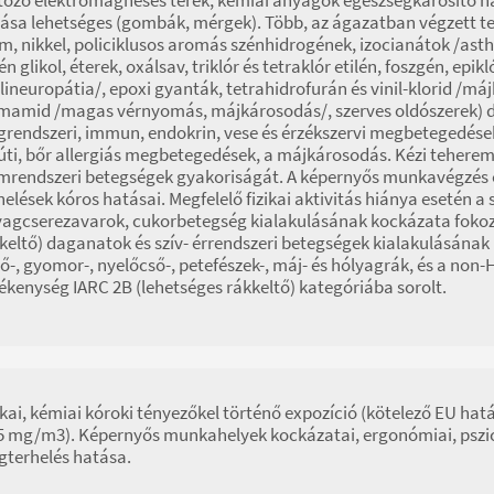
ása lehetséges (gombák, mérgek). Több, az ágazatban végzett t
m, nikkel, policiklusos aromás szénhidrogének, izocianátok /asth
lén glikol, éterek, oxálsav, triklór és tetraklór etilén, foszgén, epik
lineuropátia/, epoxi gyanták, tetrahidrofurán és vinil-klorid /m
mamid /magas vérnyomás, májkárosodás/, szerves oldószerek) dag
grendszeri, immun, endokrin, vese és érzékszervi megbetegedése
úti, bőr allergiás megbetegedések, a májkárosodás. Kézi teheremel
mrendszeri betegségek gyakoriságát. A képernyős munkavégzés o
helések kóros hatásai. Megfelelő fizikai aktivitás hiánya esetén a
agcserezavarok, cukorbetegség kialakulásának kockázata fokozó
keltő) daganatok és szív- érrendszeri betegségek kialakulásának
ő-, gyomor-, nyelőcső-, petefészek-, máj- és hólyagrák, és a no
ékenység IARC 2B (lehetséges rákkeltő) kategóriába sorolt.
ikai, kémiai kóroki tényezőkel történő expozíció (kötelező EU hat
5 mg/m3). Képernyős munkahelyek kockázatai, ergonómiai, pszich
terhelés hatása.