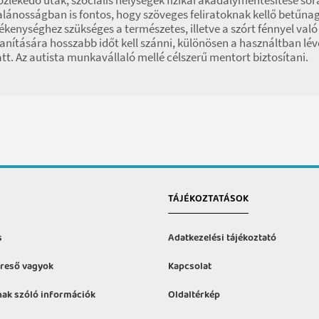
alánosságban is fontos, hogy szöveges feliratoknak kellő betűna
ékenységhez szükséges a természetes, illetve a szórt fénnyel v
anítására hosszabb időt kell szánni, különösen a használtban lé
tt. Az autista munkavállaló mellé célszerű mentort biztosítani.
TÁJÉKOZTATÁSOK
s
Adatkezelési tájékoztató
reső vagyok
Kapcsolat
ak szóló információk
Oldaltérkép