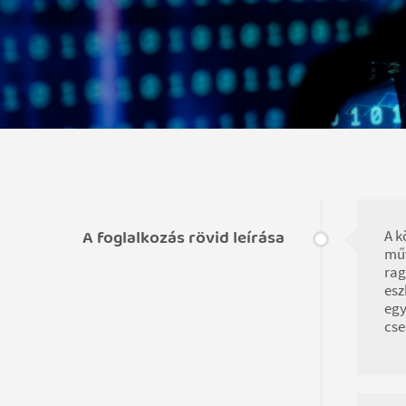
A foglalkozás rövid leírása
A k
műv
rag
esz
egy
cse