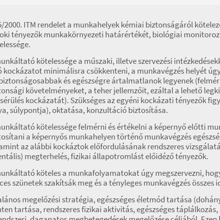
5/2000. ITM rendelet a munkahelyek kémiai biztonságáról kötel
oki tényezők munkakörnyezeti határértékét, biológiai monitoro
elessége.
unkáltató kötelessége a műszaki, illetve szervezési intézkedések
ó kockázatot minimálisra csökkenteni, a munkavégzés helyét úgy 
biztonságosabbak és egészségre ártalmatlanok legyenek (felméri
tonsági követelményeket, a teher jellemzőit, ezáltal a lehető le
sérülés kockázatát). Szükséges az egyéni kockázati tényezők fig
ya, súlypontja), oktatása, konzultáció biztosítása.
unkáltató kötelessége felmérni és értékelni a képernyő előtti m
tosítani a képernyős munkahelyen történő munkavégzés egészségi 
amint az alábbi kockáztok előfordulásának rendszeres vizsgálatá
ntális) megterhelés, fizikai állapotromlást előidéző tényezők.
unkáltató köteles a munkafolyamatokat úgy megszervezni, hog
ces szünetek szakítsák meg és a tényleges munkavégzés összes id
alános megelőzési stratégia, egészséges életmód tartása (dohány
nten tartása, rendszeres fizikai aktivitás, egészséges táplálkozás, 
endszeri, daganatos megbetegedések megelőzése céljából. Ezen b