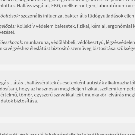
nlottak. Hallásvizsgálat, EKG, mellkasröntgen, laboratóriumi vi
őoltások:
szezonális influenza, bakteriális tüdőgyulladások ellen
előzés:
Kollektív védelem balesetek, fizikai, kémiai, ergonómiai 
vezése).
őeszközök:
munkaruha, védőlábbeli, védőkesztyű, légzésvédelem
kavégzéshez éleslátást biztosító szemüveg biztosítása szüksége
gás-, látás-, hallássérültek és esetenként autisták alkalmazható
osítani, hogy az hasznosan megfeleljen fizikai, szellemi kompete
értelmű, tömör, egyszerű szavakkal leírt munkaköri elvárás m
adatok biztosítása.
özlekedő utak, szociális helységek fizikai akadálymentesítése sor