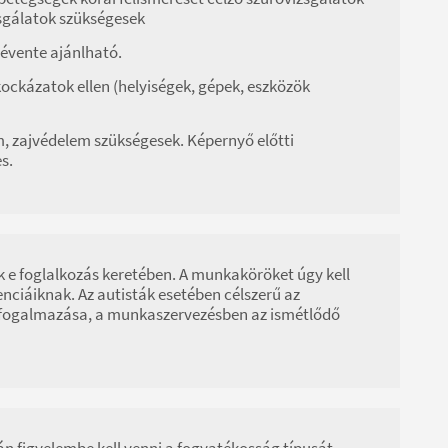
zsgálatok szükségesek
 évente ajánlható.
kockázatok ellen (helyiségek, gépek, eszközök
, zajvédelem szükségesek. Képernyő előtti
s.
k e foglalkozás keretében. A munkaköröket úgy kell
nciáiknak. Az autisták esetében célszerű az
egfogalmazása, a munkaszervezésben az ismétlődő
án figyelembe kell venni a fogyatékosság típusát.