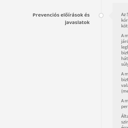
Prevenciós előírások és
Az 
kór
javaslatok
köt
A m
jár
leg
biz
hát
súl
A m
biz
val
(me
A m
per
Ált
szi
érr