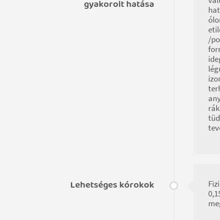
gyakorolt hatása
hat
ólo
eti
/po
for
ide
lég
izo
ter
any
rák
tüd
tev
Lehetséges kórokok
Fiz
0,1
meg