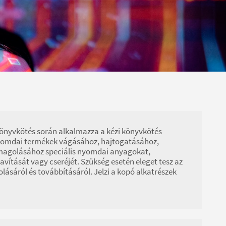
könyvkötés során alkalmazza a kézi könyvkötés
 nyomdai termékek vágásához, hajtogatásához,
somagolásához speciális nyomdai anyagokat,
avítását vagy cseréjét. Szükség esetén eleget tesz az
lásáról és továbbításáról. Jelzi a kopó alkatrészek