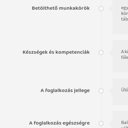
Betölthető munkakörök
egy
kön
táb
Készségek és kompetenciák
A k
fől
A foglalkozás jellege
Ülő
A foglalkozás egészségre
Bal
vál