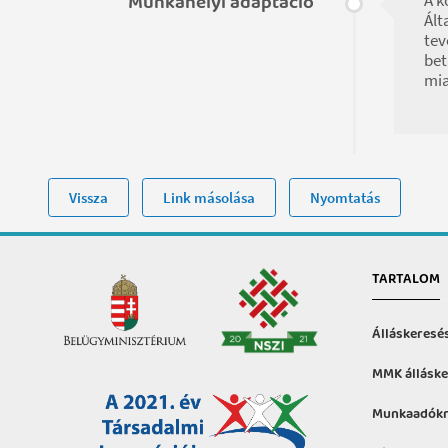
Munkahelyi adaptáció
Ált
tev
bet
mia
Vissza
Link másolása
Nyomtatás
TARTALOM
Álláskeresé
MMK álláske
Munkaadókn