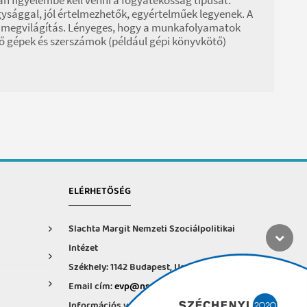
gysággal, jól értelmezhetők, egyértelműek legyenek. A
aló megvilágítás. Lényeges, hogy a munkafolyamatok
vő gépek és szerszámok (például gépi könyvkötő)
ELÉRHETŐSÉG
Slachta Margit Nemzeti Szociálpolitikai
Intézet
Székhely: 1142 Budapest, Ungvár u. 64-66.
Email cím:
evp@nszi.hu
Információs vonal: +36 30 682-6371