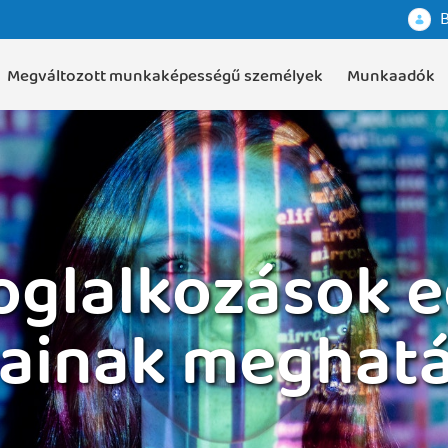
B
Megváltozott munkaképességű személyek
Munkaadók
foglalkozások 
ainak meghat