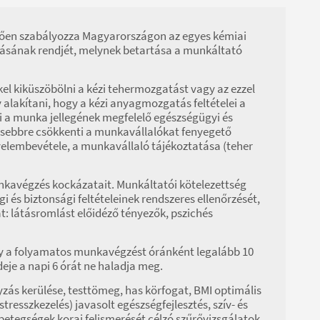
ezően szabályozza Magyarországon az egyes kémiai
zásának rendjét, melynek betartása a munkáltató
kel kiküszöbölni a kézi tehermozgatást vagy az ezzel
alakítani, hogy a kézi anyagmozgatás feltételei a
 a munka jellegének megfelelő egészségügyi és
gkisebbre csökkenti a munkavállalókat fenyegető
yelembevétele, a munkavállaló tájékoztatása (teher
unkavégzés kockázatait. Munkáltatói kötelezettség
és biztonsági feltételeinek rendszeres ellenőrzését,
t: látásromlást előidéző tényezők, pszichés
y a folyamatos munkavégzést óránként legalább 10
eje a napi 6 órát ne haladja meg.
zás kerülése, testtömeg, has körfogat, BMI optimális
stresszkezelés) javasolt egészségfejlesztés, szív- és
etegségek korai felismerését célzó szűrővizsgálatok