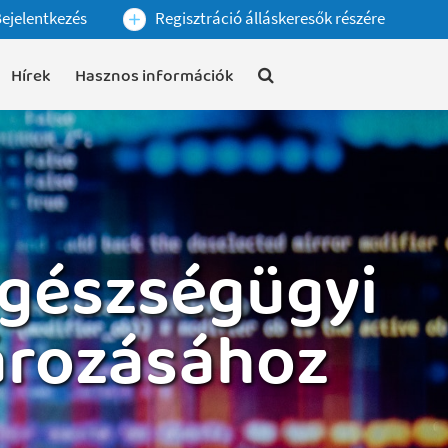
ejelentkezés
Regisztráció álláskeresők részére
Hírek
Hasznos információk
egészségügyi
ározásához