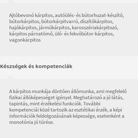
Ajtóbevonó kárpitos, autóülés- és bútorhuzat-készítő,
bútorkárpitos, bútorkárpitvarró, díszítőkárpitos,
hajókárpitos, járműkárpitos, karosszériakárpitozó,
kárpitos párnatömő, ülő- és fekvőbútor-kárpitos,
vagonkárpitos
Készségek és kompetenciák
A kárpitos munkája döntően állómunka, ami megfelelő
fizikai állóképességet igényel. Meghatározó a jó látás,
tapintás, mint érzékelési funkciók. További
kompetenciái közé tartozik az esztétikai érzék, a képi
információk feldolgozásának képessége, esetenként a
monotónia jó tűrése.