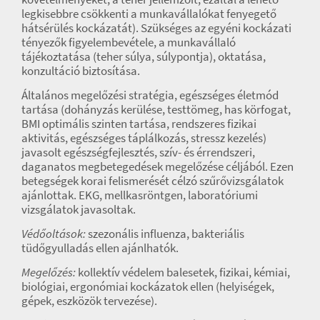
legkisebbre csökkenti a munkavállalókat fenyegető
hátsérülés kockázatát). Szükséges az egyéni kockázati
tényezők figyelembevétele, a munkavállaló
tájékoztatása (teher súlya, súlypontja), oktatása,
konzultáció biztosítása.
Általános megelőzési stratégia, egészséges életmód
tartása (dohányzás kerülése, testtömeg, has körfogat,
BMI optimális szinten tartása, rendszeres fizikai
aktivitás, egészséges táplálkozás, stressz kezelés)
javasolt egészségfejlesztés, szív- és érrendszeri,
daganatos megbetegedések megelőzése céljából. Ezen
betegségek korai felismerését célzó szűrővizsgálatok
ajánlottak. EKG, mellkasröntgen, laboratóriumi
vizsgálatok javasoltak.
Védőoltások:
szezonális influenza, bakteriális
tüdőgyulladás ellen ajánlhatók.
Megelőzés:
kollektív védelem balesetek, fizikai, kémiai,
biológiai, ergonómiai kockázatok ellen (helyiségek,
gépek, eszközök tervezése).