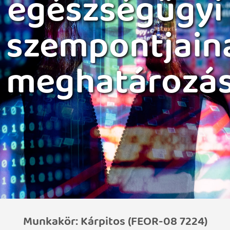
egészségügyi
szempontjain
meghatározá
Munkakör: Kárpitos (FEOR-08 7224)