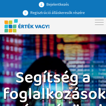
Bejelentkezés
Regisztráció álláskeresők részére
Segítség a
foglalkozáso