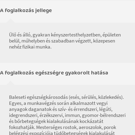
A foglalkozás jellege
Ülő és álló, gyakran kényszertesthelyzetben, épületen
belül, műhelyben és szabadban végzett, közepesen
nehéz fizikai munka.
A foglalkozás egészségre gyakorolt hatása
Baleseti egészségkárosodás (esés, sérülés, közlekedés).
Egyes, a munkavégzés során alkalmazott vegyi
anyagok daganatok és szív- és érrendszeri, légúti,
idegrendszeri, érzékszervi, immun, gyomor-bélrendszeri
és bőrbetegségek kialakulásának kockázatát
fokozhatják. Mesterséges rostok, aeroszolok, porok
belégzési expozíciója tüdőbetegségek kialakulását