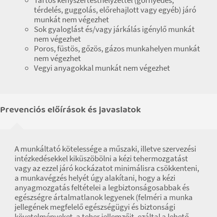
térdelés, guggolás, előrehajlott vagy egyéb) járó
munkát nem végezhet
Sok gyaloglást és/vagy járkálás igénylő munkát
nem végezhet
Poros, füstös, gőzös, gázos munkahelyen munkát
nem végezhet
Vegyi anyagokkal munkát nem végezhet
Prevenciós előírások és javaslatok
A munkáltató kötelessége a műszaki, illetve szervezési
intézkedésekkel kiküszöbölni a kézi tehermozgatást
vagy az ezzel járó kockázatot minimálisra csökkenteni,
a munkavégzés helyét úgy alakítani, hogy a kézi
anyagmozgatás feltételei a legbiztonságosabbak és
egészségre ártalmatlanok legyenek (felméri a munka
jellegének megfelelő egészségügyi és biztonsági
követelményeket, a teher jellemzőit, ezáltal a lehető