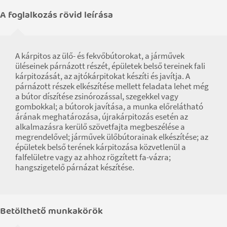
A foglalkozás rövid leírása
A kárpitos az ülő- és fekvőbútorokat, a járművek
üléseinek párnázott részét, épületek belső tereinek fali
kárpitozását, az ajtókárpitokat készíti és javítja. A
párnázott részek elkészítése mellett feladata lehet még
a bútor díszítése zsinórozással, szegekkel vagy
gombokkal; a bútorok javítása, a munka előrelátható
árának meghatározása, újrakárpitozás esetén az
alkalmazásra kerülő szövetfajta megbeszélése a
megrendelővel; járművek ülőbútorainak elkészítése; az
épületek belső terének kárpitozása közvetlenül a
falfelületre vagy az ahhoz rögzített fa-vázra;
hangszigetelő párnázat készítése.
Betölthető munkakörök