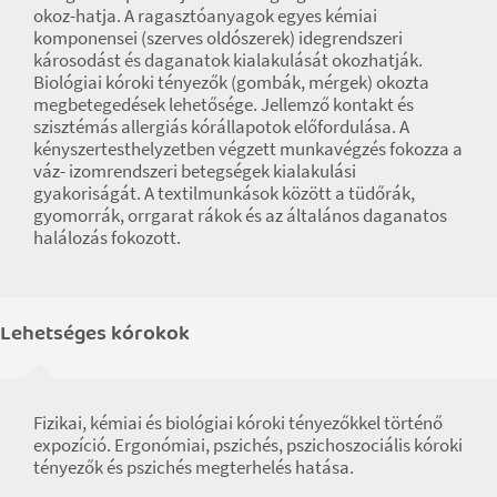
okoz-hatja. A ragasztóanyagok egyes kémiai
komponensei (szerves oldószerek) idegrendszeri
károsodást és daganatok kialakulását okozhatják.
Biológiai kóroki tényezők (gombák, mérgek) okozta
megbetegedések lehetősége. Jellemző kontakt és
szisztémás allergiás kórállapotok előfordulása. A
kényszertesthelyzetben végzett munkavégzés fokozza a
váz- izomrendszeri betegségek kialakulási
gyakoriságát. A textilmunkások között a tüdőrák,
gyomorrák, orrgarat rákok és az általános daganatos
halálozás fokozott.
Lehetséges kórokok
Fizikai, kémiai és biológiai kóroki tényezőkkel történő
expozíció. Ergonómiai, pszichés, pszichoszociális kóroki
tényezők és pszichés megterhelés hatása.