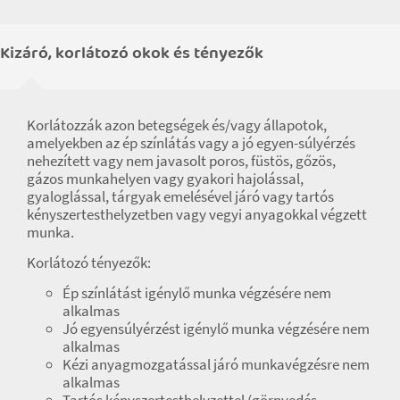
Kizáró, korlátozó okok és tényezők
Korlátozzák azon betegségek és/vagy állapotok,
amelyekben az ép színlátás vagy a jó egyen-súlyérzés
nehezített vagy nem javasolt poros, füstös, gőzös,
gázos munkahelyen vagy gyakori hajolással,
gyaloglással, tárgyak emelésével járó vagy tartós
kényszertesthelyzetben vagy vegyi anyagokkal végzett
munka.
Korlátozó tényezők:
Ép színlátást igénylő munka végzésére nem
alkalmas
Jó egyensúlyérzést igénylő munka végzésére nem
alkalmas
Kézi anyagmozgatással járó munkavégzésre nem
alkalmas
Tartós kényszertesthelyzettel (görnyedés,