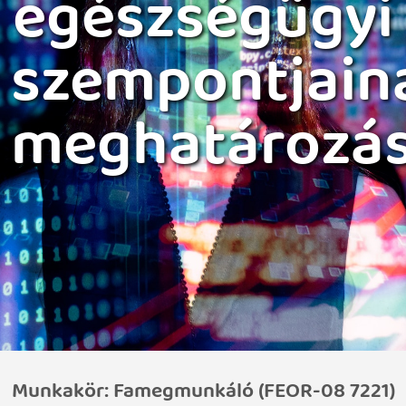
egészségügyi
szempontjain
meghatározá
Munkakör: Famegmunkáló (FEOR-08 7221)