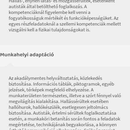
Hallás-, enyhén látás- és mozgássérültek, esetenként
autisták által betölthető foglalkozás. A
kompetenciáknál figyelembe kell venni a
fogyatékosságuk mértékét és funkcióképességüket. Az
egyes részfeladatoknál a szellemi kompetenciák mellett
vizsgálni kell a fizikai tulajdonságokat is.
Munkahelyi adaptáció
Az akadálymentes helyváltoztatás, közlekedés
biztosítása. Információs táblák, piktogramok, egyéb
jelzések, térképek megfelelő elhelyezése. A
munkaterületen természetes, illetve a szórt fénnyel való
megvilágítás kialakítása. Hallássérültek esetében
hallóhurok, hallókészülék, esetlegesen jeltolmács
biztosítása. Autisták, értelmi sérültek foglalkoztatása
esetén, a munkaköri betanítás során fontos a feladatok
megértetése, technikájának begyakorlása, a könnyen