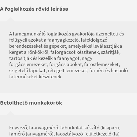
A foglalkozás rövid leírása
A famegmunkáló foglalkozás gyakorlója üzemelteti és
felügyeli azokat a faanyagkezelő, fafeldolgozó
berendezéseket és gépeket, amelyekkel leválasztják a
kérget a rönkökről, faforgácsot készítenek, szárítják,
tartósítják és kezelik a faanyagot, nagy
forgácslemezeket, forgácslapokat, farostlemezeket,
szigetelő lapokat, rétegelt lemezeket, furnért és hasonló
fatermékeket készítenek.
Betölthető munkakörök
Enyvező, faanyagmérő, faburkolat-készítő (kisipari),
famérő (anyagmérő), faosztályozó-felületkezelő (fa)