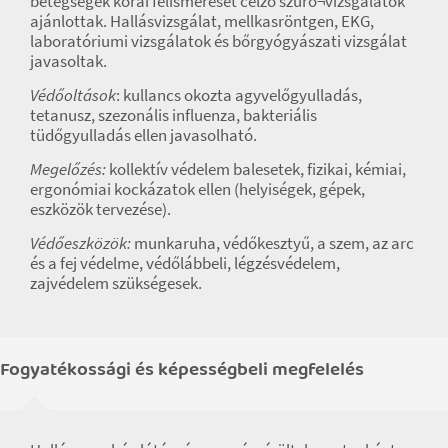
betegségek korai felismerését célzó szűrő¬vizsgálatok
ajánlottak. Hallásvizsgálat, mellkasröntgen, EKG,
laboratóriumi vizsgálatok és bőrgyógyászati vizsgálat
javasoltak.
Védőoltások
: kullancs okozta agyvelőgyulladás,
tetanusz, szezonális influenza, bakteriális
tüdőgyulladás ellen javasolható.
Megelőzés:
kollektív védelem balesetek, fizikai, kémiai,
ergonómiai kockázatok ellen (helyiségek, gépek,
eszközök tervezése).
Védőeszközök:
munkaruha, védőkesztyű, a szem, az arc
és a fej védelme, védőlábbeli, légzésvédelem,
zajvédelem szükségesek.
Fogyatékossági és képességbeli megfelelés