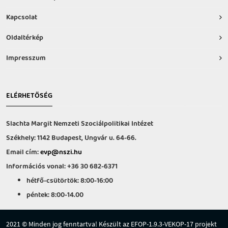
Kapcsolat
Oldaltérkép
Impresszum
ELÉRHETŐSÉG
Slachta Margit Nemzeti Szociálpolitikai Intézet
Székhely: 1142 Budapest, Ungvár u. 64-66.
Email cím:
evp@nszi.hu
Információs vonal: +36 30 682-6371
hétfő-csütörtök: 8:00-16:00
péntek: 8:00-14.00
2021 © Minden jog fenntartva! Készült az EFOP-1.9.3-VEKOP-17 projekt