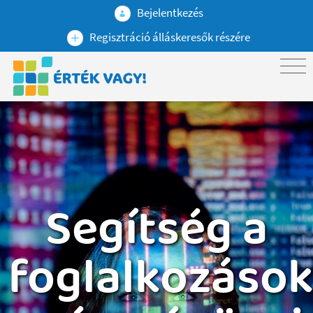
Bejelentkezés
Regisztráció álláskeresők részére
Segítség a
foglalkozáso