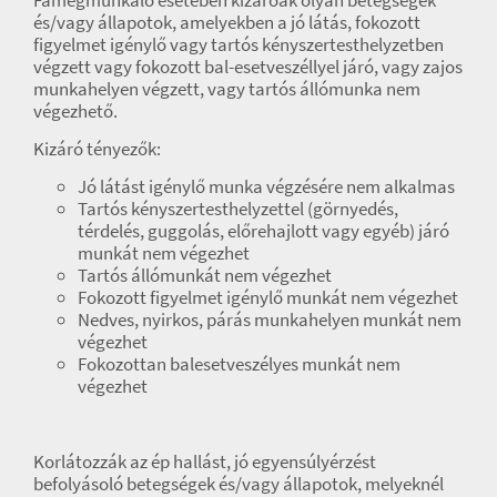
és/vagy állapotok, amelyekben a jó látás, fokozott
figyelmet igénylő vagy tartós kényszertesthelyzetben
végzett vagy fokozott bal-esetveszéllyel járó, vagy zajos
munkahelyen végzett, vagy tartós állómunka nem
végezhető.
Kizáró tényezők:
Jó látást igénylő munka végzésére nem alkalmas
Tartós kényszertesthelyzettel (görnyedés,
térdelés, guggolás, előrehajlott vagy egyéb) járó
munkát nem végezhet
Tartós állómunkát nem végezhet
Fokozott figyelmet igénylő munkát nem végezhet
Nedves, nyirkos, párás munkahelyen munkát nem
végezhet
Fokozottan balesetveszélyes munkát nem
végezhet
Korlátozzák az ép hallást, jó egyensúlyérzést
befolyásoló betegségek és/vagy állapotok, melyeknél