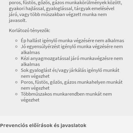
poros, füstös, gőzös, gázos munkakörülmények között,
gyakori hajlással, gyaloglással, tárgyak emelésével
járó, vagy több műszakban végzett munka nem
javasolt.
Korlátozó tényezők:
Ép hallást igénylő munka végzésére nem alkalmas
Jó egyensúlyérzést igénylő munka végzésére nem
alkalmas
Kézi anyagmozgatással járó munkavégzésre nem
alkalmas
Sok gyaloglást és/vagy járkálás igénylő munkát
nem végezhet
Poros, füstös, gőzös, gázos munkahelyen munkát
nem végezhet
Többműszakos munkarendben munkát nem
végezhet
Prevenciós előírások és javaslatok