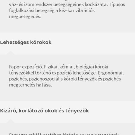
váz- és izomrendszer betegségeinek kockázata. Típusos
foglalkozási betegség a kéz-kar vibrációs
megbetegedés.
Lehetséges kórokok
Fapor expozíció. Fizikai, kémiai, biológiai kóroki
tényezőkkel történő expozíció lehetősége. Ergonómiai,
pszichés, pszichoszociális kóroki tényezők és pszichés
megterhelés hatása.
Kizáró, korlátozó okok és tényezők
Famegmunkáló esetében kizáróak olyan betegségek