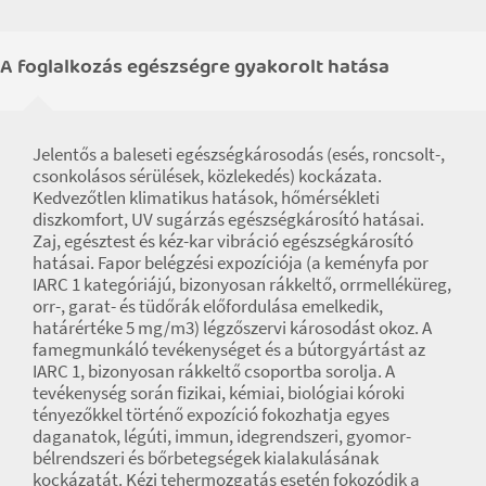
A foglalkozás egészségre gyakorolt hatása
Jelentős a baleseti egészségkárosodás (esés, roncsolt-,
csonkolásos sérülések, közlekedés) kockázata.
Kedvezőtlen klimatikus hatások, hőmérsékleti
diszkomfort, UV sugárzás egészségkárosító hatásai.
Zaj, egésztest és kéz-kar vibráció egészségkárosító
hatásai. Fapor belégzési expozíciója (a keményfa por
IARC 1 kategóriájú, bizonyosan rákkeltő, orrmelléküreg,
orr-, garat- és tüdőrák előfordulása emelkedik,
határértéke 5 mg/m3) légzőszervi károsodást okoz. A
famegmunkáló tevékenységet és a bútorgyártást az
IARC 1, bizonyosan rákkeltő csoportba sorolja. A
tevékenység során fizikai, kémiai, biológiai kóroki
tényezőkkel történő expozíció fokozhatja egyes
daganatok, légúti, immun, idegrendszeri, gyomor-
bélrendszeri és bőrbetegségek kialakulásának
kockázatát. Kézi tehermozgatás esetén fokozódik a