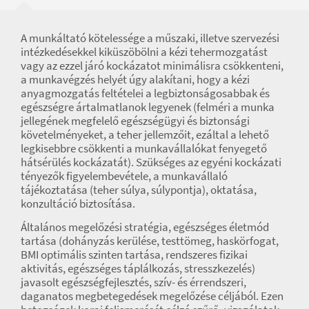
A munkáltató kötelessége a műszaki, illetve szervezési
intézkedésekkel kiküszöbölni a kézi tehermozgatást
vagy az ezzel járó kockázatot minimálisra csökkenteni,
a munkavégzés helyét úgy alakítani, hogy a kézi
anyagmozgatás feltételei a legbiztonságosabbak és
egészségre ártalmatlanok legyenek (felméri a munka
jellegének megfelelő egészségügyi és biztonsági
követelményeket, a teher jellemzőit, ezáltal a lehető
legkisebbre csökkenti a munkavállalókat fenyegető
hátsérülés kockázatát). Szükséges az egyéni kockázati
tényezők figyelembevétele, a munkavállaló
tájékoztatása (teher súlya, súlypontja), oktatása,
konzultáció biztosítása.
Általános megelőzési stratégia, egészséges életmód
tartása (dohányzás kerülése, testtömeg, haskörfogat,
BMI optimális szinten tartása, rendszeres fizikai
aktivitás, egészséges táplálkozás, stresszkezelés)
javasolt egészségfejlesztés, szív- és érrendszeri,
daganatos megbetegedések megelőzése céljából. Ezen