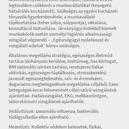
legkisebbre csökkenti a munkavállalókat fenyegető
hátsérülés kockázatát). Szükséges az egyéni kockázati
tényezők figyelembevétele, a munkavállaló
tájékoztatása (teher súlya, súlypontja), oktatása,
konzultáció biztosítása. Járványügyi érdekből kiemelt
munkakörök esetén személyi higiénés alkalmassági
vizsgálat végzendő – „Egészségügyi nyilatkozat és
vizsgálati adatok” könyv szükséges.
Általános megelőzési stratégia, egészséges életmód
tartása (dohányzás kerülése, testtömeg, has körfogat,
BMI optimális szinten tartása, rendszeres fizikai
aktivitás, egészséges táplálkozás, stresszkezelés)
javasolt egészségfejlesztés, szív- és érrendszeri,
daganatos megbetegedések megelőzése céljából. Ezen
betegségek korai felismerését célzó szűrő¬vizsgálatok
ajánlottak. Hallásvizsgálat, EKG, mellkasröntgen,
laboratóriumi vizsgálatok ajánlhatók.
Védőoltások:
szezonális influenza, bakteriális
tüdőgyulladás ellen ajánlható.
Megelőzés:
Kollektív védelem balesetek, fizikai,