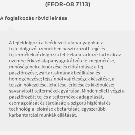
(FEOR-08 7113)
A foglalkozás rövid leírása
A tejfeldolgozó a beérkezett alapanyagokat a
tejfeldolgozó üzemekben pasztőrözött tejjé és
tejtermékekké dolgozza fel. Feladatai közé tartozik az
üzembe érkező alapanyagok átvétele, megmérése,
minőségének ellenőrzése és előtárolása; a tej
pasztőrözése, zsírtartalmának beállítása és
homogénezése; tejszínből vajféleségek készítése, a
tejszín hőkezelése, lehűtése, érlelése és kiköpülése;
savanyított tejtermékek gyártása. Mindemellett végzi a
pasztőrözött tej és a tejtermékek adagolását,
csomagolását és tárolását; a szigorú higiéniai és
technológiai előírások betartását, egyszerűbb
karbantartási munkák ellátását.