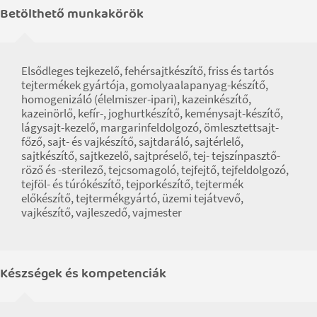
Betölthető munkakörök
Elsődleges tejkezelő, fehérsajtkészítő, friss és tartós
tejtermékek gyártója, gomolyaalapanyag-készítő,
homogenizáló (élelmiszer-ipari), kazeinkészítő,
kazeinörlő, kefír-, joghurtkészítő, keménysajt-készítő,
lágysajt-kezelő, margarinfeldolgozó, ömlesztettsajt-
főző, sajt- és vajkészítő, sajtdaráló, sajtérlelő,
sajtkészítő, sajtkezelő, sajtpréselő, tej- tejszínpasztő-
röző és -sterilező, tejcsomagoló, tejfejtő, tejfeldolgozó,
tejföl- és túrókészítő, tejporkészítő, tejtermék
előkészítő, tejtermékgyártó, üzemi tejátvevő,
vajkészítő, vajleszedő, vajmester
Készségek és kompetenciák