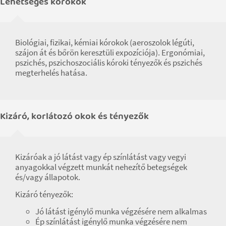
Lehetséges kórokok
Biológiai, fizikai, kémiai kórokok (aeroszolok légúti,
szájon át és bőrön keresztüli expozíciója). Ergonómiai,
pszichés, pszichoszociális kóroki tényezők és pszichés
megterhelés hatása.
Kizáró, korlátozó okok és tényezők
Kizáróak a jó látást vagy ép színlátást vagy vegyi
anyagokkal végzett munkát nehezítő betegségek
és/vagy állapotok.
Kizáró tényezők:
Jó látást igénylő munka végzésére nem alkalmas
Ép színlátást igénylő munka végzésére nem