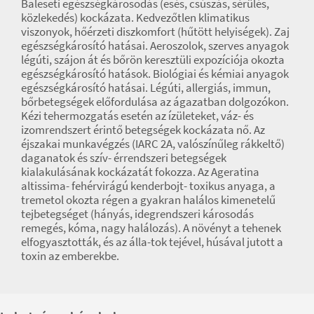
Baleseti egészségkárosodás (esés, csúszás, sérülés,
közlekedés) kockázata. Kedvezőtlen klimatikus
viszonyok, hőérzeti diszkomfort (hűtött helyiségek). Zaj
egészségkárosító hatásai. Aeroszolok, szerves anyagok
légúti, szájon át és bőrön keresztüli expozíciója okozta
egészségkárosító hatások. Biológiai és kémiai anyagok
egészségkárosító hatásai. Légúti, allergiás, immun,
bőrbetegségek előfordulása az ágazatban dolgozókon.
Kézi tehermozgatás esetén az ízületeket, váz- és
izomrendszert érintő betegségek kockázata nő. Az
éjszakai munkavégzés (IARC 2A, valószínűleg rákkeltő)
daganatok és szív- érrendszeri betegségek
kialakulásának kockázatát fokozza. Az Ageratina
altissima- fehérvirágú kenderbojt- toxikus anyaga, a
tremetol okozta régen a gyakran halálos kimenetelű
tejbetegséget (hányás, idegrendszeri károsodás
remegés, kóma, nagy halálozás). A növényt a tehenek
elfogyasztották, és az álla-tok tejével, húsával jutott a
toxin az emberekbe.