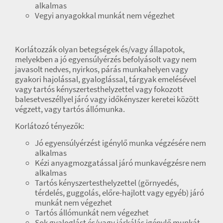
alkalmas
Vegyi anyagokkal munkát nem végezhet
Korlátozzák olyan betegségek és/vagy állapotok,
melyekben a jó egyensúlyérzés befolyásolt vagy nem
javasolt nedves, nyirkos, párás munkahelyen vagy
gyakori hajolással, gyaloglással, tárgyak emelésével
vagy tartós kényszertesthelyzettel vagy fokozott
balesetveszéllyel járó vagy időkényszer keretei között
végzett, vagy tartós állómunka.
Korlátozó tényezők:
Jó egyensúlyérzést igénylő munka végzésére nem
alkalmas
Kézi anyagmozgatással járó munkavégzésre nem
alkalmas
Tartós kényszertesthelyzettel (görnyedés,
térdelés, guggolás, előre-hajlott vagy egyéb) járó
munkát nem végezhet
Tartós állómunkát nem végezhet
Sok gyaloglást és/vagy járkálás igénylő munkát