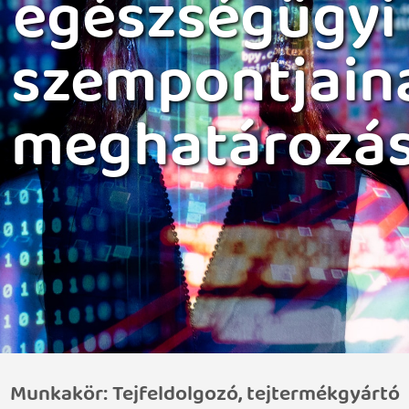
egészségügyi
szempontjain
meghatározá
Munkakör: Tejfeldolgozó, tejtermékgyártó