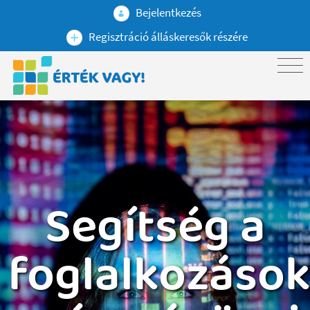
Bejelentkezés
Regisztráció álláskeresők részére
Segítség a
foglalkozáso