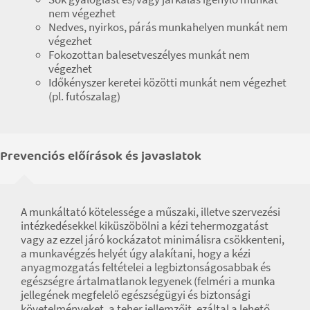
nem végezhet
Nedves, nyirkos, párás munkahelyen munkát nem
végezhet
Fokozottan balesetveszélyes munkát nem
végezhet
Időkényszer keretei közötti munkát nem végezhet
(pl. futószalag)
Prevenciós előírások és javaslatok
A munkáltató kötelessége a műszaki, illetve szervezési
intézkedésekkel kiküszöbölni a kézi tehermozgatást
vagy az ezzel járó kockázatot minimálisra csökkenteni,
a munkavégzés helyét úgy alakítani, hogy a kézi
anyagmozgatás feltételei a legbiztonságosabbak és
egészségre ártalmatlanok legyenek (felméri a munka
jellegének megfelelő egészségügyi és biztonsági
követelményeket, a teher jellemzőit, ezáltal a lehető