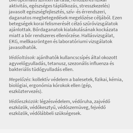
aktivitás, egészséges táplálkozás, stresszkezelés)
javasolt egészségfejlesztés, szív- és érrendszeri,
daganatos megbetegedések megelőzése céljából. Ezen
betegségek korai felismerését célzó szűrővizsgálatok
ajánlottak. Bőrdaganatok kialakulásának kockázata
miatt a bőr rendszeres ellenőrzése. Hallásvizsgálat,
EKG, mellkasröntgen és laboratóriumi vizsgálatok
javasolhatók.
Védőoltások:
ajánlhatók kullancscsípés által okozott
agyvelőgyulladás, tetanusz, szezonális influenza és
bakteriális tüdőgyulladás ellen.
Megelőzés
: kollektív védelem a balesetek, fizikai, kémia,
biológiai, ergonómia kórokok ellen (gép,
eszköztervezés).
Védőeszközök:
légzésvédelem, védőruha, zajvédő
eszközök, védőkesztyű, védőszemüveg, fejvédő
eszközök, védőlábbeli szükségesek.