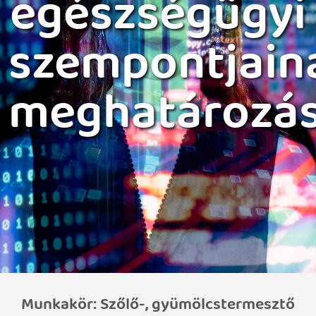
egészségügyi
szempontjain
meghatározá
Munkakör: Szőlő-, gyümölcstermesztő