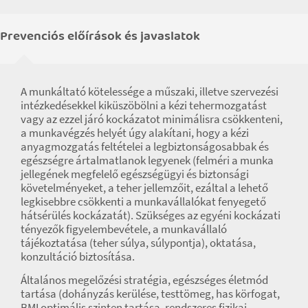
Prevenciós előírások és javaslatok
A munkáltató kötelessége a műszaki, illetve szervezési
intézkedésekkel kiküszöbölni a kézi tehermozgatást
vagy az ezzel járó kockázatot minimálisra csökkenteni,
a munkavégzés helyét úgy alakítani, hogy a kézi
anyagmozgatás feltételei a legbiztonságosabbak és
egészségre ártalmatlanok legyenek (felméri a munka
jellegének megfelelő egészségügyi és biztonsági
követelményeket, a teher jellemzőit, ezáltal a lehető
legkisebbre csökkenti a munkavállalókat fenyegető
hátsérülés kockázatát). Szükséges az egyéni kockázati
tényezők figyelembevétele, a munkavállaló
tájékoztatása (teher súlya, súlypontja), oktatása,
konzultáció biztosítása.
Általános megelőzési stratégia, egészséges életmód
tartása (dohányzás kerülése, testtömeg, has körfogat,
BMI optimális szinten tartása, rendszeres fizikai