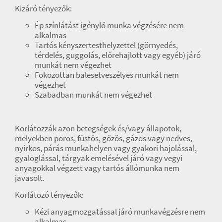
Kizáró tényezők:
Ép színlátást igénylő munka végzésére nem
alkalmas
Tartós kényszertesthelyzettel (görnyedés,
térdelés, guggolás, előrehajlott vagy egyéb) járó
munkát nem végezhet
Fokozottan balesetveszélyes munkát nem
végezhet
Szabadban munkát nem végezhet
Korlátozzák azon betegségek és/vagy állapotok,
melyekben poros, füstös, gőzös, gázos vagy nedves,
nyirkos, párás munkahelyen vagy gyakori hajolással,
gyaloglással, tárgyak emelésével járó vagy vegyi
anyagokkal végzett vagy tartós állómunka nem
javasolt.
Korlátozó tényezők:
Kézi anyagmozgatással járó munkavégzésre nem
alkalmas