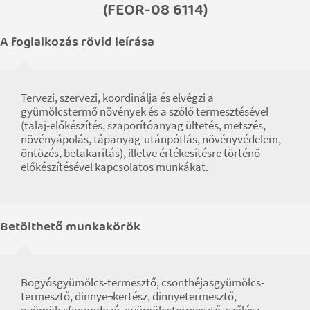
(FEOR-08 6114)
A foglalkozás rövid leírása
Tervezi, szervezi, koordinálja és elvégzi a
gyümölcstermő növények és a szőlő termesztésével
(talaj-előkészítés, szaporítóanyag ültetés, metszés,
növényápolás, tápanyag-utánpótlás, növényvédelem,
öntözés, betakarítás), illetve értékesítésre történő
előkészítésével kapcsolatos munkákat.
Betölthető munkakörök
Bogyósgyümölcs-termesztő, csonthéjasgyümölcs-
termesztő, dinnye¬kertész, dinnyetermesztő,
gyümölcsfagondozó, gyümölcstermesztő, szőlész-