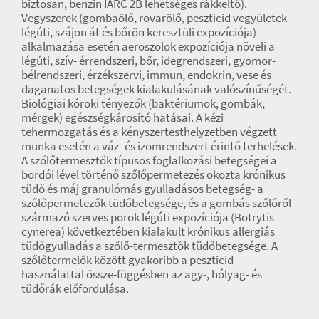
biztosan, benzin IARC 2B lehetséges rákkeltő).
Vegyszerek (gombaölő, rovarölő, peszticid vegyületek
légúti, szájon át és bőrön keresztüli expozíciója)
alkalmazása esetén aeroszolok expozíciója növeli a
légúti, szív- érrendszeri, bőr, idegrendszeri, gyomor-
bélrendszeri, érzékszervi, immun, endokrin, vese és
daganatos betegségek kialakulásának valószínűségét.
Biológiai kóroki tényezők (baktériumok, gombák,
mérgek) egészségkárosító hatásai. A kézi
tehermozgatás és a kényszertesthelyzetben végzett
munka esetén a váz- és izomrendszert érintő terhelések.
A szőlőtermesztők típusos foglalkozási betegségei a
bordói lével történő szőlőpermetezés okozta krónikus
tüdő és máj granulómás gyulladásos betegség- a
szőlőpermetezők tüdőbetegsége, és a gombás szőlőről
származó szerves porok légúti expozíciója (Botrytis
cynerea) következtében kialakult krónikus allergiás
tüdőgyulladás a szőlő-termesztők tüdőbetegsége. A
szőlőtermelők között gyakoribb a peszticid
használattal össze-függésben az agy-, hólyag- és
tüdőrák előfordulása.