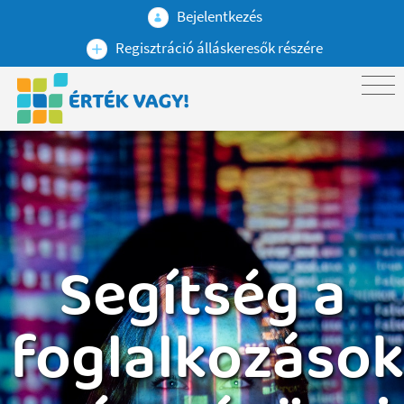
Bejelentkezés
Regisztráció álláskeresők részére
Segítség a
foglalkozáso