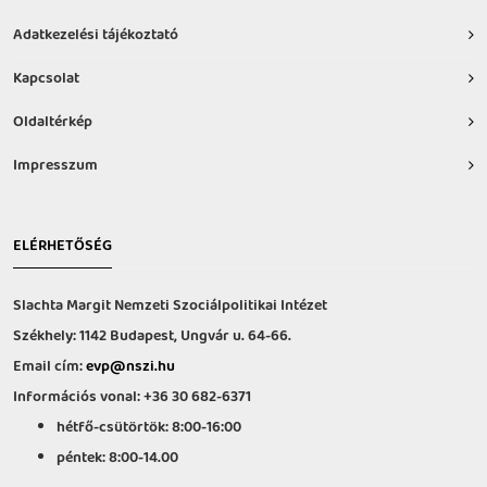
Adatkezelési tájékoztató
Kapcsolat
Oldaltérkép
Impresszum
ELÉRHETŐSÉG
Slachta Margit Nemzeti Szociálpolitikai Intézet
Székhely: 1142 Budapest, Ungvár u. 64-66.
Email cím:
evp@nszi.hu
Információs vonal: +36 30 682-6371
hétfő-csütörtök: 8:00-16:00
péntek: 8:00-14.00