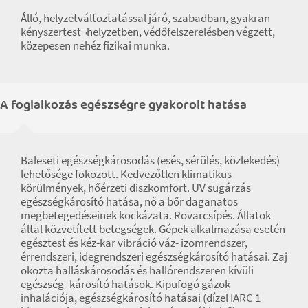
Álló, helyzetváltoztatással járó, szabadban, gyakran
kényszertest¬helyzetben, védőfelszerelésben végzett,
közepesen nehéz fizikai munka.
A foglalkozás egészségre gyakorolt hatása
Baleseti egészségkárosodás (esés, sérülés, közlekedés)
lehetősége fokozott. Kedvezőtlen klimatikus
körülmények, hőérzeti diszkomfort. UV sugárzás
egészségkárosító hatása, nő a bőr daganatos
megbetegedéseinek kockázata. Rovarcsípés. Állatok
által közvetített betegségek. Gépek alkalmazása esetén
egésztest és kéz-kar vibráció váz- izomrendszer,
érrendszeri, idegrendszeri egészségkárosító hatásai. Zaj
okozta halláskárosodás és hallórendszeren kívüli
egészség- károsító hatások. Kipufogó gázok
inhalációja, egészségkárosító hatásai (dízel IARC 1