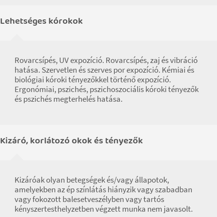
Lehetséges kórokok
Rovarcsípés, UV expozíció. Rovarcsípés, zaj és vibráció
hatása. Szervetlen és szerves por expozíció. Kémiai és
biológiai kóroki tényezőkkel történő expozíció.
Ergonómiai, pszichés, pszichoszociális kóroki tényezők
és pszichés megterhelés hatása.
Kizáró, korlátozó okok és tényezők
Kizáróak olyan betegségek és/vagy állapotok,
amelyekben az ép színlátás hiányzik vagy szabadban
vagy fokozott balesetveszélyben vagy tartós
kényszertesthelyzetben végzett munka nem javasolt.