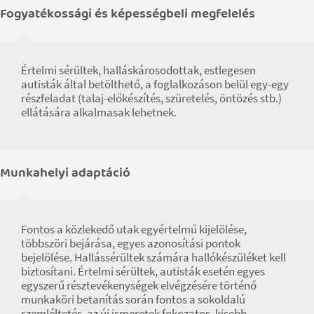
Fogyatékossági és képességbeli megfelelés
Értelmi sérültek, halláskárosodottak, estlegesen
autisták által betölthető, a foglalkozáson belül egy-egy
részfeladat (talaj-előkészítés, szüretelés, öntözés stb.)
ellátására alkalmasak lehetnek.
Munkahelyi adaptáció
Fontos a közlekedő utak egyértelmű kijelölése,
többszöri bejárása, egyes azonosítási pontok
bejelölése. Hallássérültek számára hallókészüléket kell
biztosítani. Értelmi sérültek, autisták esetén egyes
egyszerű résztevékenységek elvégzésére történő
munkaköri betanítás során fontos a sokoldalú
szemléltetés, az új ismeretek fokozatos, kisebb