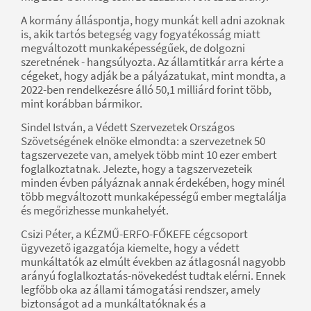
A kormány álláspontja, hogy munkát kell adni azoknak
is, akik tartós betegség vagy fogyatékosság miatt
megváltozott munkaképességűek, de dolgozni
szeretnének - hangsúlyozta. Az államtitkár arra kérte a
cégeket, hogy adják be a pályázatukat, mint mondta, a
2022-ben rendelkezésre álló 50,1 milliárd forint több,
mint korábban bármikor.
Sindel István, a Védett Szervezetek Országos
Szövetségének elnöke elmondta: a szervezetnek 50
tagszervezete van, amelyek több mint 10 ezer embert
foglalkoztatnak. Jelezte, hogy a tagszervezeteik
minden évben pályáznak annak érdekében, hogy minél
több megváltozott munkaképességű ember megtalálja
és megőrizhesse munkahelyét.
Csizi Péter, a KÉZMŰ-ERFO-FŐKEFE cégcsoport
ügyvezető igazgatója kiemelte, hogy a védett
munkáltatók az elmúlt években az átlagosnál nagyobb
arányú foglalkoztatás-növekedést tudtak elérni. Ennek
legfőbb oka az állami támogatási rendszer, amely
biztonságot ad a munkáltatóknak és a