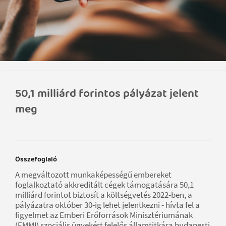
50,1 milliárd forintos pályázat jelent
meg
Összefoglaló
A megváltozott munkaképességű embereket
foglalkoztató akkreditált cégek támogatására 50,1
milliárd forintot biztosít a költségvetés 2022-ben, a
pályázatra október 30-ig lehet jelentkezni - hívta fel a
figyelmet az Emberi Erőforrások Minisztériumának
(EMMI) szociális ügyekért felelős államtitkára budapesti