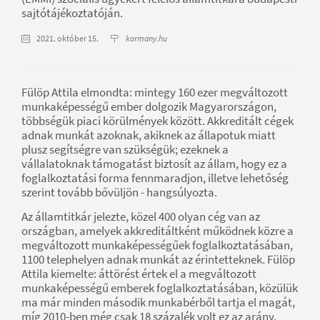
sajtótájékoztatóján.
2021. október 15.
kormany.hu
Fülöp Attila elmondta: mintegy 160 ezer megváltozott
munkaképességű ember dolgozik Magyarországon,
többségük piaci körülmények között. Akkreditált cégek
adnak munkát azoknak, akiknek az állapotuk miatt
plusz segítségre van szükségük; ezeknek a
vállalatoknak támogatást biztosít az állam, hogy ez a
foglalkoztatási forma fennmaradjon, illetve lehetőség
szerint tovább bővüljön - hangsúlyozta.
Az államtitkár jelezte, közel 400 olyan cég van az
országban, amelyek akkreditáltként működnek közre a
megváltozott munkaképességűek foglalkoztatásában,
1100 telephelyen adnak munkát az érintetteknek. Fülöp
Attila kiemelte: áttörést értek el a megváltozott
munkaképességű emberek foglalkoztatásában, közülük
ma már minden második munkabérből tartja el magát,
míg 2010-ben még csak 18 százalék volt ez az arány.