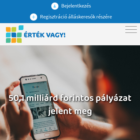
Bejelentkezés
Regisztráció álláskeresők részére
50,1 milliárd forintos pályázat
jelent meg