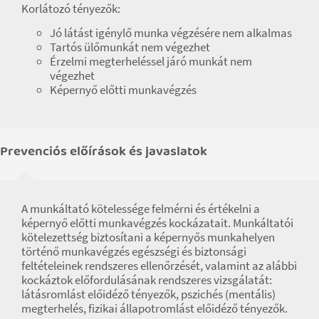
Korlátozó tényezők:
Jó látást igénylő munka végzésére nem alkalmas
Tartós ülőmunkát nem végezhet
Érzelmi megterheléssel járó munkát nem
végezhet
Képernyő előtti munkavégzés
Prevenciós előírások és javaslatok
A munkáltató kötelessége felmérni és értékelni a
képernyő előtti munkavégzés kockázatait. Munkáltatói
kötelezettség biztosítani a képernyős munkahelyen
történő munkavégzés egészségi és biztonsági
feltételeinek rendszeres ellenőrzését, valamint az alábbi
kockáztok előfordulásának rendszeres vizsgálatát:
látásromlást előidéző tényezők, pszichés (mentális)
megterhelés, fizikai állapotromlást előidéző tényezők.