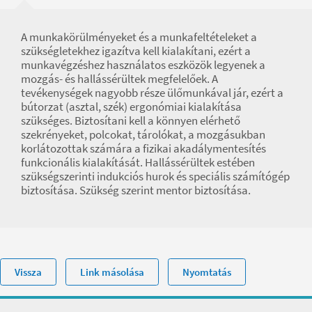
A munkakörülményeket és a munkafeltételeket a
szükségletekhez igazítva kell kialakítani, ezért a
munkavégzéshez használatos eszközök legyenek a
mozgás- és hallássérültek megfelelőek. A
tevékenységek nagyobb része ülőmunkával jár, ezért a
bútorzat (asztal, szék) ergonómiai kialakítása
szükséges. Biztosítani kell a könnyen elérhető
szekrényeket, polcokat, tárolókat, a mozgásukban
korlátozottak számára a fizikai akadálymentesítés
funkcionális kialakítását. Hallássérültek estében
szükségszerinti indukciós hurok és speciális számítógép
biztosítása. Szükség szerint mentor biztosítása.
Vissza
Link másolása
Nyomtatás