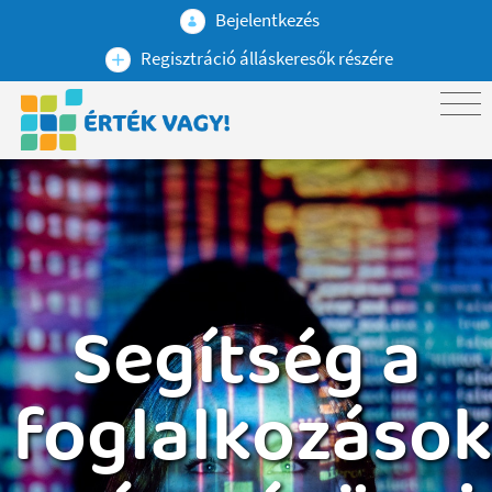
Bejelentkezés
Regisztráció álláskeresők részére
Segítség a
foglalkozáso