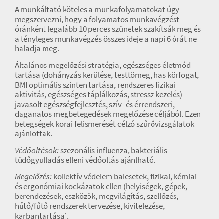
A munkáltató köteles a munkafolyamatokat úgy
megszervezni, hogy a folyamatos munkavégzést
óránként legalább 10 perces szünetek szakítsák meg és
a tényleges munkavégzés összes ideje a napi 6 órát ne
haladja meg.
Általános megelőzési stratégia, egészséges életmód
tartása (dohányzás kerülése, testtömeg, has körfogat,
BMI optimális szinten tartása, rendszeres fizikai
aktivitás, egészséges táplálkozás, stressz kezelés)
javasolt egészségfejlesztés, szív- és érrendszeri,
daganatos megbetegedések megelőzése céljából. Ezen
betegségek korai felismerését célzó szűrővizsgálatok
ajánlottak.
Védőoltások:
szezonális influenza, bakteriális
tüdőgyulladás elleni védőoltás ajánlható.
Megelőzés:
kollektív védelem balesetek, fizikai, kémiai
és ergonómiai kockázatok ellen (helyiségek, gépek,
berendezések, eszközök, megvilágítás, szellőzés,
hűtő/fűtő rendszerek tervezése, kivitelezése,
karbantartása).