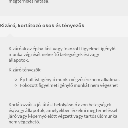
megterhelés hatása.
Kizáró, korlátozó okok és tényezők
Kizáróak az ép hallást vagy fokozott figyelmet igénylő
munka végzését nehezítő betegségek és/vagy
állapotok.
Kizáró tényezők:
Ép hallást igénylő munka végzésére nem alkalmas
Fokozott figyelmet igénylő munkát nem végezhet
Korlátozzák a jó látást befolyásoló azon betegségek
és/vagy állapotok, amelyekben érzelmi megterheléssel
járó vagy képernyő előtt végzett vagy tartós ülőmunka
nem végezhető.