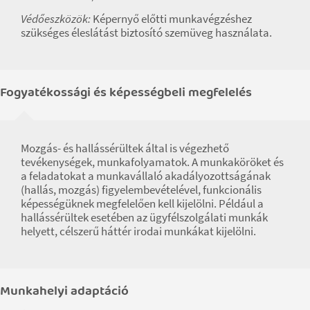
Védőeszközök:
Képernyő előtti munkavégzéshez
szükséges éleslátást biztosító szemüveg használata.
Fogyatékossági és képességbeli megfelelés
Mozgás- és hallássérültek által is végezhető
tevékenységek, munkafolyamatok. A munkaköröket és
a feladatokat a munkavállaló akadályozottságának
(hallás, mozgás) figyelembevételével, funkcionális
képességüknek megfelelően kell kijelölni. Például a
hallássérültek esetében az ügyfélszolgálati munkák
helyett, célszerű háttér irodai munkákat kijelölni.
Munkahelyi adaptáció