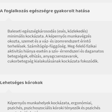
A foglalkozás egészségre gyakorolt hatása
Baleseti egészségkárosodás (esés, közlekedés)
minimális kockázata. A képernyős munkavégzés
okozta, szemet és a váz- és izomrendszert érintő
terhelések. Számítógép-függőség. Meg-felelő fizikai
aktivitás hiánya esetén a szív- érrendszeri és daganatos
betegségek, elhízás, anyagcserezavarok,
cukorbetegség kialakulásának kockázata fokozódik.
Lehetséges kórokok
Képernyős munkahelyek kockázata, ergonómiai,
pszichés, pszichoszociális kóroki tényezők és pszichés