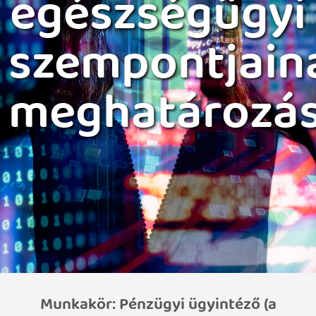
egészségügyi
szempontjain
meghatározá
Munkakör: Pénzügyi ügyintéző (a