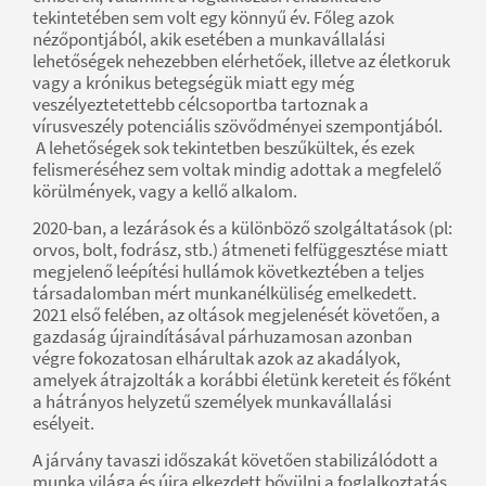
tekintetében sem volt egy könnyű év. Főleg azok
nézőpontjából, akik esetében a munkavállalási
lehetőségek nehezebben elérhetőek, illetve az életkoruk
vagy a krónikus betegségük miatt egy még
veszélyeztetettebb célcsoportba tartoznak a
vírusveszély potenciális szövődményei szempontjából.
A lehetőségek sok tekintetben beszűkültek, és ezek
felismeréséhez sem voltak mindig adottak a megfelelő
körülmények, vagy a kellő alkalom.
2020-ban, a lezárások és a különböző szolgáltatások (pl:
orvos, bolt, fodrász, stb.) átmeneti felfüggesztése miatt
megjelenő leépítési hullámok következtében a teljes
társadalomban mért munkanélküliség emelkedett.
2021 első felében, az oltások megjelenését követően, a
gazdaság újraindításával párhuzamosan azonban
végre fokozatosan elhárultak azok az akadályok,
amelyek átrajzolták a korábbi életünk kereteit és főként
a hátrányos helyzetű személyek munkavállalási
esélyeit.
A járvány tavaszi időszakát követően stabilizálódott a
munka világa és újra elkezdett bővülni a foglalkoztatás.