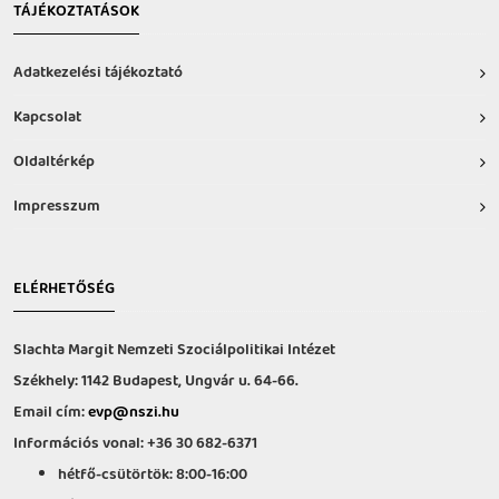
TÁJÉKOZTATÁSOK
Adatkezelési tájékoztató
Kapcsolat
Oldaltérkép
Impresszum
ELÉRHETŐSÉG
Slachta Margit Nemzeti Szociálpolitikai Intézet
Székhely: 1142 Budapest, Ungvár u. 64-66.
Email cím:
evp@nszi.hu
Információs vonal: +36 30 682-6371
hétfő-csütörtök: 8:00-16:00