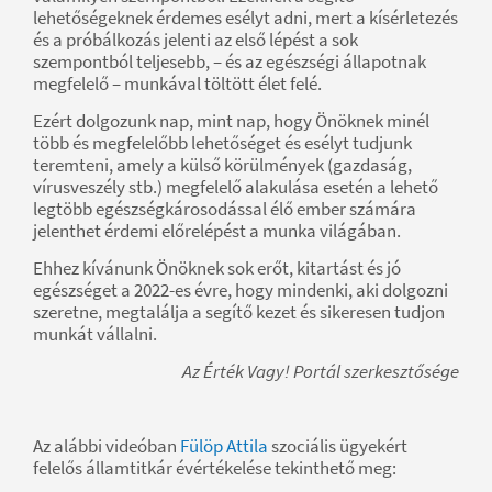
lehetőségeknek érdemes esélyt adni, mert a kísérletezés
és a próbálkozás jelenti az első lépést a sok
szempontból teljesebb, – és az egészségi állapotnak
megfelelő – munkával töltött élet felé.
Ezért dolgozunk nap, mint nap, hogy Önöknek minél
több és megfelelőbb lehetőséget és esélyt tudjunk
teremteni, amely a külső körülmények (gazdaság,
vírusveszély stb.) megfelelő alakulása esetén a lehető
legtöbb egészségkárosodással élő ember számára
jelenthet érdemi előrelépést a munka világában.
Ehhez kívánunk Önöknek sok erőt, kitartást és jó
egészséget a 2022-es évre, hogy mindenki, aki dolgozni
szeretne, megtalálja a segítő kezet és sikeresen tudjon
munkát vállalni.
Az Érték Vagy! Portál szerkesztősége
Az alábbi videóban
Fülöp Attila
szociális ügyekért
felelős államtitkár évértékelése tekinthető meg: