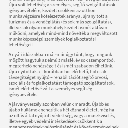
Újra volt lehetőség a személyes, segítő szolgáltatások
igénybevételére, kezdett csökkeni az otthoni
munkavégzésre kötelezettek aránya, újranyitott a
turizmus és a vendéglátás (és sok más szolgáltatás),
illetve sok olyan munkahely kezdett ismét aktívan
működni, amelyek mind-mind növelték a megváltozott
munkaképességű személyek foglalkoztatási
lehetőségeit.
A nyári időszakban már-már úgy tűnt, hogy magunk
mögött hagytuk az elmúlt másfél év sok szempontból
megterhelő nehézségeit és ismét szabadon élhetünk.
Újra nyitottak a – korábban hol elérhető, hol csak
távsegítséget nyújtó – rehabilitációt segítő orvosi,
szociális és foglalkoztatást támogató szolgáltatások,
ismét elérhetővé vált a személyes segítség
igénybevétele.
A járványveszély azonban velünk maradt. Újabb és
újabb hullámok nehezítik a hétköznapi életet, még ha
az oltás által nyújtott védettség, vagy a maszkviselés,
illetve egyéb védelmi intézkedések csökkentik a
megbetegedések valószínűségét és következményeinek