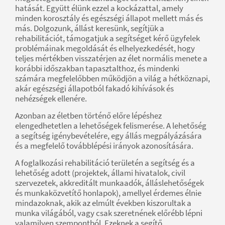
hatását. Együtt élünk ezzel a kockázattal, amely
minden korosztály és egészségi állapot mellett más és
más. Dolgozunk, állást keresünk, segítjük a
rehabilitációt, támogatjuk a segítséget kérő ügyfelek
problémáinak megoldását és elhelyezkedését, hogy
teljes mértékben visszatérjen az élet normális menete a
korábbi időszakban tapasztalthoz, és mindenki
számára megfelelőbben működjön a világ a hétköznapi,
akár egészségi állapotból fakadó kihívások és
nehézségek ellenére.
Azonban az életben történő előre lépéshez
elengedhetetlen a lehetőségek felismerése. A lehetőség
a segítség igénybevételére, egy állás megpályázására
és a megfelelő továbblépési irányok azonosítására.
A foglalkozási rehabilitáció területén a segítség és a
lehetőség adott (projektek, állami hivatalok, civil
szervezetek, akkreditált munkaadók, álláslehetőségek
és munkaközvetítő honlapok), amellyel érdemes élnie
mindazoknak, akik az elmúlt években kiszorultak a
munka világából, vagy csak szeretnének előrébb lépni
valamilyen szempontból. Ezeknek a segítő