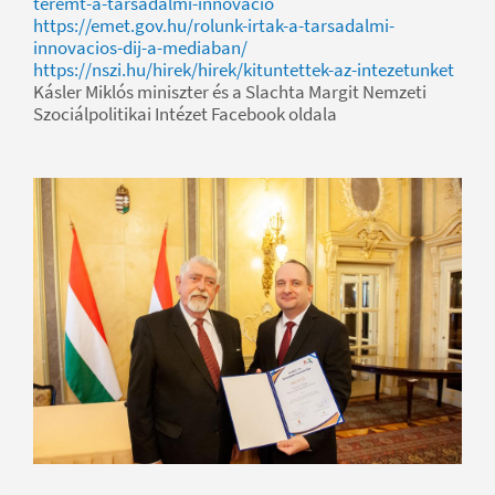
teremt-a-tarsadalmi-innovacio
https://emet.gov.hu/rolunk-irtak-a-tarsadalmi-
innovacios-dij-a-mediaban/
https://nszi.hu/hirek/hirek/kituntettek-az-intezetunket
Kásler Miklós miniszter és a Slachta Margit Nemzeti
Szociálpolitikai Intézet Facebook oldala