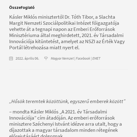
Összefoglaló
Kásler Miklós minisztertől Dr. Tóth Tibor, a Slachta
Margit Nemzeti Szociálpolitikai Intézet főigazgatója
vehette át a tegnapi napon az Emberi Erőforrások
Minisztériuma által meghirdetett, 2021. év Társadalmi
Innovációja kitüntetést, amelyet az NSZI az Érték Vagy
Portál létrehozása miatt nyert el.
2022. április 06.
Magyar Nemzet | Facebook | EMET
„Hősök teremtek közöttünk, egyszerű emberek között”
– mondta Kásler Miklós „A 2021. év Társadalmi
Innovációja” cím átadóján. Az emberi erőforrások
minisztere Széchenyi Istvánt idézve arra utalt, hogy a
díjazottak a magyar társadalom minden rétegének
előrejutásáért dolgoznak.