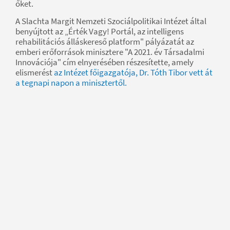
őket.
A Slachta Margit Nemzeti Szociálpolitikai Intézet által
benyújtott az „Érték Vagy! Portál, az intelligens
rehabilitációs álláskereső platform" pályázatát az
emberi erőforrások minisztere "A 2021. év Társadalmi
Innovációja" cím elnyerésében részesítette, amely
elismerést
az Intézet főigazgatója, Dr. Tóth Tibor vett át
a tegnapi napon a minisztertől.