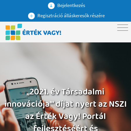
Bejelentkezés
Regisztráció álláskeresők részére
„2021. év Társadalmi
innovációja’” díjat nyert az NSZI
az Érték Vagy! Portál
fejlesztéséért és