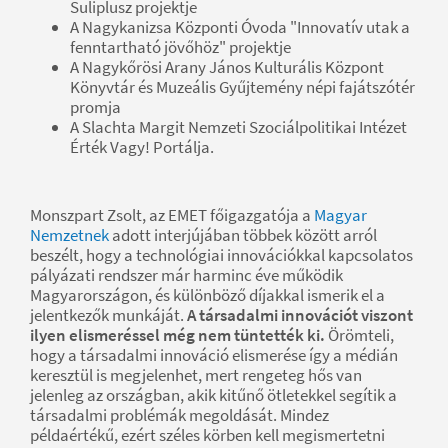
Suliplusz projektje
A Nagykanizsa Központi Óvoda "Innovatív utak a
fenntartható jövőhöz" projektje
A Nagykőrösi Arany János Kulturális Központ
Könyvtár és Muzeális Gyűjtemény népi fajátszótér
promja
A Slachta Margit Nemzeti Szociálpolitikai Intézet
Érték Vagy! Portálja.
Monszpart Zsolt, az EMET főigazgatója a
Magyar
Nemzetnek
adott interjújában többek között arról
beszélt, hogy a technológiai innovációkkal kapcsolatos
pályázati rendszer már harminc éve működik
Magyarországon, és különböző díjakkal ismerik el a
jelentkezők munkáját.
A társadalmi innovációt viszont
ilyen elismeréssel még nem tüntették ki.
Örömteli,
hogy a társadalmi innováció elismerése így a médián
keresztül is megjelenhet, mert rengeteg hős van
jelenleg az országban, akik kitűnő ötletekkel segítik a
társadalmi problémák megoldását. Mindez
példaértékű, ezért széles körben kell megismertetni