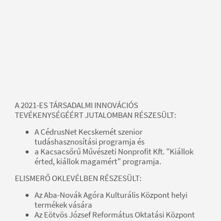
A 2021-ES TÁRSADALMI INNOVÁCIÓS
TEVÉKENYSÉGÉÉRT JUTALOMBAN RÉSZESÜLT:
A CédrusNet Kecskemét szenior
tudáshasznosítási programja és
a Kacsacsőrű Művészeti Nonprofit Kft. "Kiállok
érted, kiállok magamért" programja.
ELISMERŐ OKLEVÉLBEN RÉSZESÜLT:
Az Aba-Novák Agóra Kulturális Központ helyi
termékek vására
Az Eötvös József Református Oktatási Központ