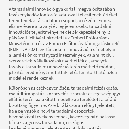
A társadalmi innováció gyakorlati megvalósításában
tevékenykedők fontos feladatokat teljesítenek, értéket
teremtenek a társadalom csoportjai részére. Ennek
elismerésére a tavalyi év legjelentősebb társadalmi
innovációs teljesítményeinek feltérképezésére nyílt
pályázati felhívást hirdetett az Emberi Erőforrások
Minisztériuma és az Emberi Erőforrás Támogatáskezelő
(EMET). A 2021. év Társadalmi Innovációja címet olyan
állami és önkormányzati intézmények, valamint civil
szervezetek, vállalkozások nyerhették el, amelyek
tavaly a társadalmi innováció terén mérhető módon,
jelentős eredményt mutattak fel és fenntartható üzleti
modellel rendelkeznek.
Különösen az esélyegyenlőség, társadalmi felzárkózás,
családtámogatás, köznevelés, szociális és egészségügyi
ellátás terén kialakított modellekre terelődött a bíráló
bizottság figyelme. Az elbírálás során előnyt jelentett,
ha a pályázók a helyi társadalmi csoportok
bevonásával tevékenykednek, közösségépítő hatással
bírnak vagy össztársadalmi, országos
kezdeményezéssel jelentkeztek. Kidolgozott és