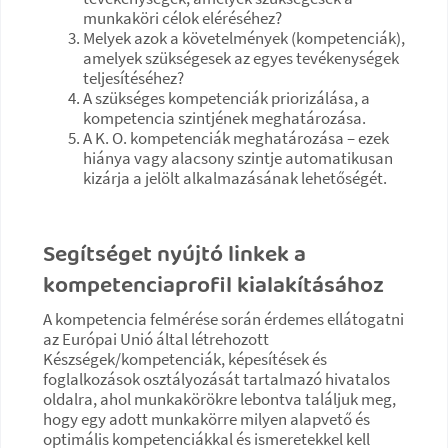
munkaköri célok eléréséhez?
Melyek azok a követelmények (kompetenciák),
amelyek szükségesek az egyes tevékenységek
teljesítéséhez?
A szükséges kompetenciák priorizálása, a
kompetencia szintjének meghatározása.
A K. O. kompetenciák meghatározása – ezek
hiánya vagy alacsony szintje automatikusan
kizárja a jelölt alkalmazásának lehetőségét.
Segítséget nyújtó linkek a
kompetenciaprofil kialakításához
A kompetencia felmérése során érdemes ellátogatni
az Európai Unió által létrehozott
Készségek/kompetenciák, képesítések és
foglalkozások osztályozását tartalmazó hivatalos
oldalra, ahol munkakörökre lebontva találjuk meg,
hogy egy adott munkakörre milyen alapvető és
optimális kompetenciákkal és ismeretekkel kell