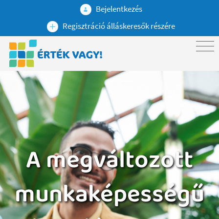
Bejelentkezés
Regisztráció álláskeresők részére
A megváltozott
munkaképességű