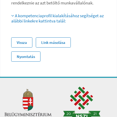
rendelkeznie az azt betöltő munkavállalónak.
A kompetenciaprofil kialakításához segítséget az
alábbi linkekre kattintva talál:
Vissza
Link másolása
Nyomtatás