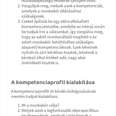
munkaképességű emberek szintjére vinni.
Vizsgáljuk meg, melyek azok a kompetenciák,
amelyek a munkakör ellátásához
szükségesek.
Ezeket építsük be egy előre elkészített
kompetenciatesztbe, amelybe az interjú során
be tudjuk írni a válaszokat, így vizsgálva meg,
hogy az adott munkavállaló megfelel-e az
adott munkakör betöltéséhez szükséges
alapvető kompetenciáknak. Ezek lehetnek
nyitott és zárt kérdéses tesztek, lehetnek a
kérdező által értéket adó, vagy akár
önértékelő tesztek is.
A kompetenciaprofil kialakítása
A kompetenciaprofilt öt kérdés kidolgozásának
mentén tudjuk kialakítani.
Mi a munkakör célja?
Melyek azok a legfontosabb sikerspecifikus
tevékenységek, amelyek szükségesek a