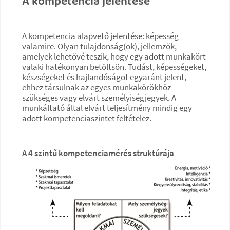
A kompetencia jelentése
A kompetencia alapvető jelentése: képesség
valamire. Olyan tulajdonság(ok), jellemzők,
amelyek lehetővé teszik, hogy egy adott munkakört
valaki hatékonyan betöltsön. Tudást, képességeket,
készségeket és hajlandóságot egyaránt jelent,
ehhez társulnak az egyes munkakörökhöz
szükséges vagy elvárt személyiségjegyek. A
munkáltató által elvárt teljesítmény mindig egy
adott kompetenciaszintet feltételez.
A 4 szintű kompetenciamérés struktúrája