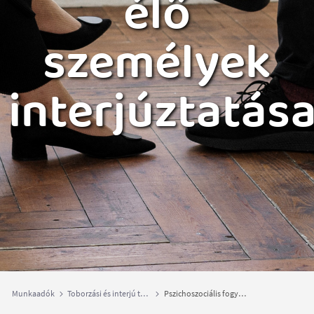
élő
személyek
interjúztatás
Munkaadók
Toborzási és interjú technikák
Pszichoszociális fogyatékossággal élő személyek interjúztatása