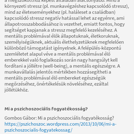
környezeti stressz (pl. munkavégzéshez kapcsolódó stressz),
mind az életeseményekhez (pl. haláleset a családban)
kapcsolódó stressz negatív hatással lehet az egyénre, ami
állapotrosszabbodásához is vezethet, emiatt fontos, hogy
segítséget kapjanak a stressz megfelelő kezeléséhez. A
mentális problémával élők állapotuknak, életkoruknak,
személyiségüknek, aktuális élethelyzetüknek megfelelően
különböző támogatást igényelnek. A felépülés-központú
szemléletet alapul véve a mentális problémával élő
emberekkel való foglalkozás során nagy hangsúlyt kell
fordítani a jóllétre (well-being), a mentális egészségre. A
munkavállalás jelentős mértékben hozzásegítheti a
mentális problémával élő embereket egészségük
megőrzéséhez, önértékelésük növeléséhez, ezáltal
jóllétükhöz.
Mi a pszichoszociális fogyatékosság?
Gombos Gábor: Mi a pszichoszociális fogyatékosság?
https://pszichoszoc.wordpress.com/2013/10/06/mi-a-
pszichoszocialis-fogyatekossag/