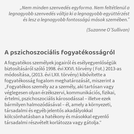
„Nem minden szenvedés egyforma. Nem feltétlenül a
legnagyobb szenvedés váltja ki a legnagyobb együttérzést
és lesz a legnagyobb fontosságú mások szemében.”
(Suzanne O’Sullivan)
A pszichoszociális fogyatékosságról
A fogyatékos személyek jogairól és esélyegyenlőségük
biztosításáról szóló 1998. évi XXVI. törvény ( Fot.) 2013-as
módosítása, (2013. évi LXII. törvény) kibővítette a
fogyatékosság fogalom meghatározását, miszerint a
„Fogyatékos személy az a személy, aki tartósan vagy
véglegesen olyan érzékszervi, kommunikációs, fizikai,
értelmi, pszichoszociális károsodással – illetve ezek
bármilyen halmozódásával – él, amely a környezeti,
társadalmi és egyéb jelentős akadályokkal
kölcsönhatásban a hatékony és másokkal egyenlő
társadalmi részvételt korlátozza vagy gátolja.”