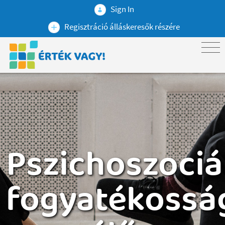
Sign In
Regisztráció álláskeresők részére
Pszichoszociá
fogyatékossá