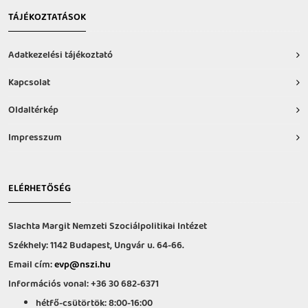
TÁJÉKOZTATÁSOK
Adatkezelési tájékoztató
Kapcsolat
Oldaltérkép
Impresszum
ELÉRHETŐSÉG
Slachta Margit Nemzeti Szociálpolitikai Intézet
Székhely: 1142 Budapest, Ungvár u. 64-66.
Email cím:
evp@nszi.hu
Információs vonal: +36 30 682-6371
hétfő-csütörtök: 8:00-16:00