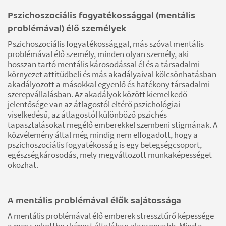
Pszichoszociális fogyatékossággal (mentális
problémával) élő személyek
Pszichoszociális fogyatékossággal, más szóval mentális
problémával élő személy, minden olyan személy, aki
hosszan tartó mentális károsodással él és a társadalmi
környezet attitűdbeli és más akadályaival kölcsönhatásban
akadályozott a másokkal egyenlő és hatékony társadalmi
szerepvállalásban. Az akadályok között kiemelkedő
jelentősége van az átlagostól eltérő pszichológiai
viselkedésű, az átlagostól különböző pszichés
tapasztalásokat megélő emberekkel szembeni stigmának. A
közvélemény által még mindig nem elfogadott, hogy a
pszichoszociális fogyatékosság is egy betegségcsoport,
egészségkárosodás, mely megváltozott munkaképességet
okozhat.
A mentális problémával élők sajátossága
A mentális problémával élő emberek stressztűrő képessége
a megszokotthoz képest általában alacsonyabb. Mind a