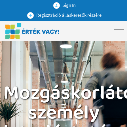
Sign In
Regisztráció álláskeresők részére
Mozgáskorlát
személy