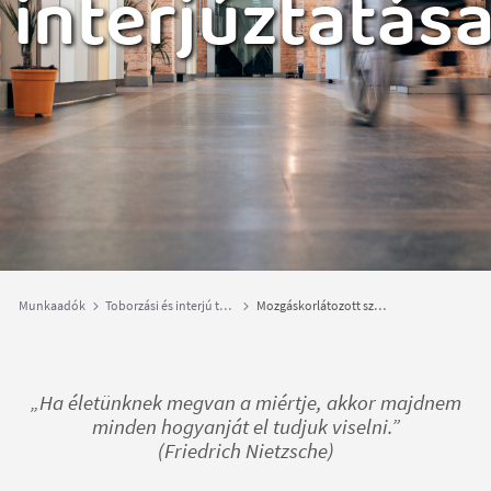
interjúztatás
Munkaadók
Toborzási és interjú technikák
Mozgáskorlátozott személyek interjúztatása
„Ha életünknek megvan a miértje, akkor majdnem
minden hogyanját el tudjuk viselni.”
(Friedrich Nietzsche)