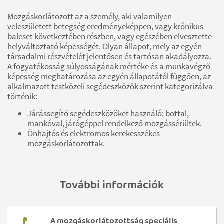
Mozgáskorlátozott az a személy, aki valamilyen
veleszületett betegség eredményeképpen, vagy krónikus
baleset következtében részben, vagy egészében elvesztette
helyváltoztató képességét. Olyan állapot, mely az egyén
társadalmi részvételét jelentősen és tartósan akadályozza.
A fogyatékosság súlyosságának mértéke és a munkavégző-
képesség meghatározása az egyén állapotától függően, az
alkalmazott testközeli segédeszközök szerint kategorizálva
történik:
Járássegítő segédeszközöket használó: bottal,
mankóval, járógéppel rendelkező mozgássérültek.
Önhajtós és elektromos kerekesszékes
mozgáskorlátozottak.
További információk
A mozgáskorlátozottság speciális