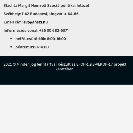
Slachta Margit Nemzeti Szociálpolitikai Intézet
Székhely: 1142 Budapest, Ungvár u. 64-66.
Email cím:
evp@nszi.hu
Információs vonal: +36 30 682-6371
hétfő-csütörtök: 8:00-16:00
péntek: 8:00-14.00
2021 © Minden jog fenntartva! Készült az EFOP-1.9.3-VEKOP-17 projekt
keretében.