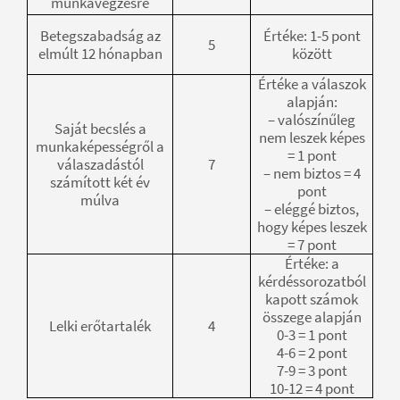
munkavégzésre
Betegszabadság az
Értéke: 1-5 pont
5
elmúlt 12 hónapban
között
Értéke a válaszok
alapján:
– valószínűleg
Saját becslés a
nem leszek képes
munkaképességről a
= 1 pont
válaszadástól
7
– nem biztos = 4
számított két év
pont
múlva
– eléggé biztos,
hogy képes leszek
= 7 pont
Értéke: a
kérdéssorozatból
kapott számok
összege alapján
Lelki erőtartalék
4
0-3 = 1 pont
4-6 = 2 pont
7-9 = 3 pont
10-12 = 4 pont