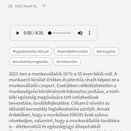
2023. March 01.
#foglalkoztatás előnyei
#szemléletformálás
#támogatás
#munkahelymegtartás
#módszertan
2021-ben a munkavállalók 16 %-a 55 éven felüli volt. A
munkaerő-kínálat értékes és jelentős részét képezi ez a
munkavállalói csoport. Esetükben nélkülözhetetlen a
munkavégzési körülmények fokozatos javítása, a testi-
lelki egészség megóvására tett intézkedések
bevezetése, továbbfejlesztése. Célszerű növelni az
idősödő korosztály foglalkoztatási szintjét. Annak
érdekében, hogy a munkában töltött évek száma
növekedjen, valamint, hogy a munkavállalók továbbra
is – életkoruktól és egészségügyi állapotuktól