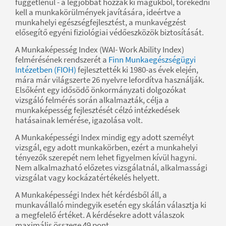
függetlenül - a legjobbat hozzák ki magukból, törekedni
kell a munkakörülmények javítására, ideértve a
munkahelyi egészségfejlesztést, a munkavégzést
elősegítő egyéni fiziológiai védőeszközök biztosítását.
A Munkaképesség Index (WAI- Work Ability Index)
felmérésének rendszerét a
Finn Munkaegészségügyi
Intézetben (FIOH)
fejlesztették ki 1980-as évek elején,
mára már világszerte 26 nyelvre lefordítva használják.
Elsőként egy idősödő önkormányzati dolgozókat
vizsgáló felmérés során alkalmazták, célja a
munkaképesség fejlesztését célzó intézkedések
hatásainak lemérése, igazolása volt.
A Munkaképességi Index mindig egy adott személyt
vizsgál, egy adott munkakörben, ezért a munkahelyi
tényezők szerepét nem lehet figyelmen kívül hagyni.
Nem alkalmazható előzetes vizsgálatnál, alkalmassági
vizsgálat vagy kockázatértékelés helyett.
A Munkaképességi Index hét kérdésből áll, a
munkavállaló mindegyik esetén egy skálán választja ki
a megfelelő értéket. A kérdésekre adott válaszok
maximális összege 49 pont.