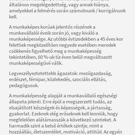
általános megelégedettség, vagy annak hiánya,
amelyekkel a felmérés során számolnunk / korrigálnunk
kell.
A munkaképes korúak jelentős részének a
munkavállalói éveik során jó, vagy kiváló a
munkaképessége. Az utóbbi évtizedekben a 45 éves kor
felettiek megközelítően negyede esetében meredek
csökkenés figyelhető meg a munkaképesség
tekintetében, 60 %-uk tíz éven belül megváltozott
munkaképességűvé válik.
Legveszélyeztetettebb ágazatok: mezőgazdaság,
erdészet, fémipar, közlekedés, szociális ellátás,
pedagógusok.
A munkaképesség alapját a munkavállaló egészségi
állapota jelenti. Erre épül a megszerzett tudás, az
elsajátított készségek és képességek, a jártasság,
gyakorlat. Ezeknek elég erőseknek kell lenniük, hogy
megfelelően alátámasszák a következő szinteket. A
harmadik szint a belső értékek szintje, mint a
hozzáállás, életszemlélet, motiváció, attitűd. Az egyén