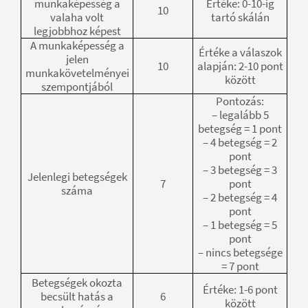
munkaképesség a
Értéke: 0-10-ig
10
valaha volt
tartó skálán
legjobbhoz képest
A munkaképesség a
Értéke a válaszok
jelen
10
alapján: 2-10 pont
munkakövetelményei
között
szempontjából
Pontozás:
– legalább 5
betegség = 1 pont
– 4 betegség = 2
pont
– 3 betegség = 3
Jelenlegi betegségek
7
pont
száma
– 2 betegség = 4
pont
– 1 betegség = 5
pont
– nincs betegsége
= 7 pont
Betegségek okozta
Értéke: 1-6 pont
becsült hatás a
6
között