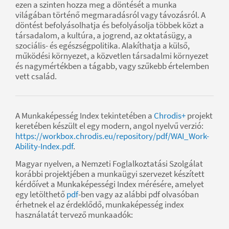
ezen a szinten hozza meg a döntését a munka
világában történő megmaradásról vagy távozásról. A
döntést befolyásolhatja és befolyásolja többek közt a
társadalom, a kultúra, a jogrend, az oktatásügy, a
szociális- és egészségpolitika. Alakíthatja a külső,
működési környezet, a közvetlen társadalmi környezet
és nagymértékben a tágabb, vagy szűkebb értelemben
vett család.
A Munkaképesség Index tekintetében a
Chrodis+
projekt
keretében készült el egy modern, angol nyelvű verzió:
https://workbox.chrodis.eu/repository/pdf/WAI_Work-
Ability-Index.pdf
.
Magyar nyelven, a Nemzeti Foglalkoztatási Szolgálat
korábbi projektjében a munkaügyi szervezet készített
kérdőívet a Munkaképességi Index mérésére, amelyet
egy letölthető
pdf
-ben vagy az alábbi pdf olvasóban
érhetnek el az érdeklődő, munkaképesség index
használatát tervező munkaadók: