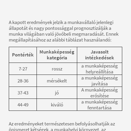
A kapott eredmények jelzik a munkavállaló jelenlegi
állapotát és nagy pontossággal prognosztizálják a
munka világában való jövőbeli megmaradását. Ennek
megállapításához az alábbi táblázat használandó:
Munkaképesség
Javasolt
Pontérték
kategória
intézkedések
a munkaképesség
7-27
rossz
helyreállítása
a munkaképesség
28-36
mérsékelt
javítása
A munkaképesség
37-43
jó
erősítése
a munkaképesség
44-49
kiváló
fenntartása
Az eredményeket természetesen befolyásolhatják az
önismeret kétségek, a munkahelyi környezet, az