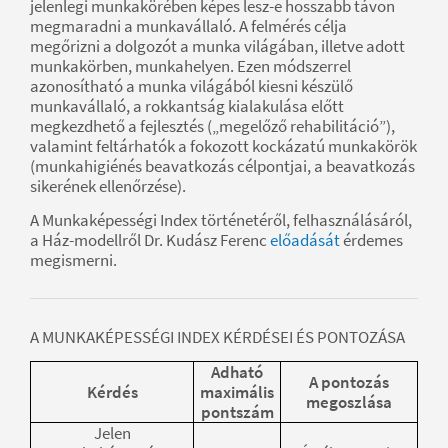
jelenlegi munkakörében képes lesz-e hosszabb távon
megmaradni a munkavállaló. A felmérés célja
megőrizni a dolgozót a munka világában, illetve adott
munkakörben, munkahelyen. Ezen módszerrel
azonosítható a munka világából kiesni készülő
munkavállaló, a rokkantság kialakulása előtt
megkezdhető a fejlesztés („megelőző rehabilitáció”),
valamint feltárhatók a fokozott kockázatú munkakörök
(munkahigiénés beavatkozás célpontjai, a beavatkozás
sikerének ellenőrzése).
A Munkaképességi Index történetéről, felhasználásáról,
a Ház-modellről Dr. Kudász Ferenc
előadását
érdemes
megismerni.
A MUNKAKÉPESSÉGI INDEX KÉRDÉSEI ÉS PONTOZÁSA
Adható
A pontozás
Kérdés
maximális
megoszlása
pontszám
Jelen