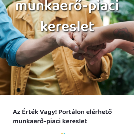
munkaerő-piaci
kereslet
Az Érték Vagy! Portálon elérhető
munkaerő-piaci kereslet