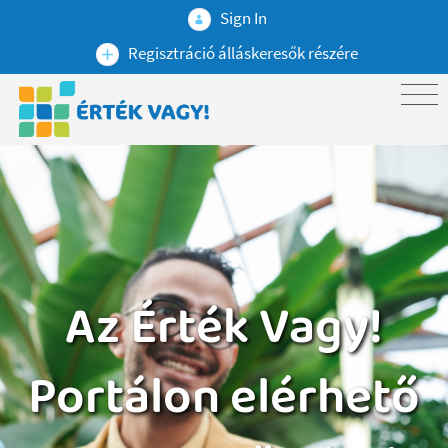
Sign In
Regisztráció álláskeresők részére
Az Érték Vagy!
Portálon elérhető