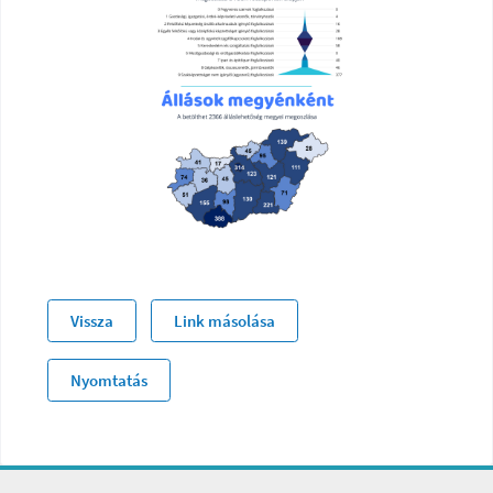
Vissza
Link másolása
Nyomtatás