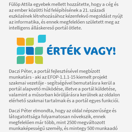
Fülöp Attila egyebek mellett hozzátette, hogy a cég és
az ember közötti híd felépítésének a 21. századi
eszközének létrehozásához kézenfekvő megoldást nyújt
az informatika, és ennek megfelelően született meg az
intelligens álláskereső portál ötlete.
Daczi Péter, a portál fejlesztésével megbízott
munkatárs - aki az EFOP-1.1.1-15 kiemelt projekt
szakmai vezetője - segítségével bemutatásra kerül a
portál alapvető működése, illetve a portál küldetése,
valamint a műsorban körüljárásra kerülnek az oldalon
elérhető szakmai tartalmak és a portál egyes funkciói.
Daczi Péter elmondta, hogy az oldal népszerűsége és
látogatottsága folyamatosan növekszik, ennek
megfelelően már több, mint 2500 megváltozott
munkaképességű személy, és mintegy 500 munkaadó