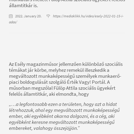
államtitkár is.
2022. January 20.
https://mediaklikk.hu/video/esely-2022-01-15-i-
adas/
Az Esély magazinműsor jellemzően különböző szociális
témákat jár körbe, melyhez remekül illeszkedik a
megváltozott munkaképességű személyek munkaerő-
piaci boldogulását szolgáló Érték Vagy! Portál. A
műsorban megszólal Fülöp Attila szociális ügyekért
felelős államtitkár, aki elmondta, hogy
„…a legfontosabb ezen a területen, hogy azt a hidat
létrehozzuk, ahol egy megváltozott munkaképességű
ember, aki egyébként akarna dolgozni, és a cég, aki
egyébként keresne megváltozott munkaképességű
embereket, valahogy összejöjjön.”