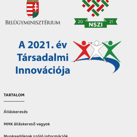
TARTALOM
Álláskeresés
MMK álláskereső vagyok
Munkaadóknak szóló információk