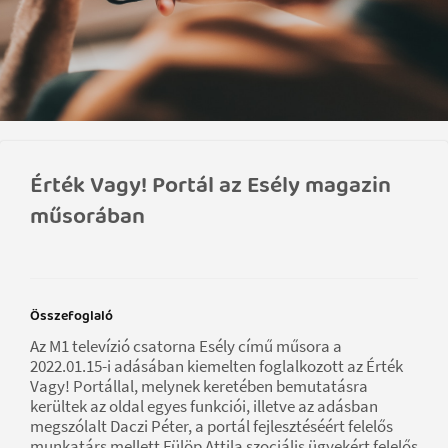
Érték Vagy! Portál az Esély magazin
műsorában
Összefoglaló
Az M1 televízió csatorna Esély című műsora a
2022.01.15-i adásában kiemelten foglalkozott az Érték
Vagy! Portállal, melynek keretében bemutatásra
kerültek az oldal egyes funkciói, illetve az adásban
megszólalt Daczi Péter, a portál fejlesztéséért felelős
munkatárs mellett Fülöp Attila szociális ügyekért felelős