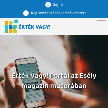
Sign In
Regisztráció álláskeresők részére
Érték Vagy! Portál az Esély
magazin műsorában