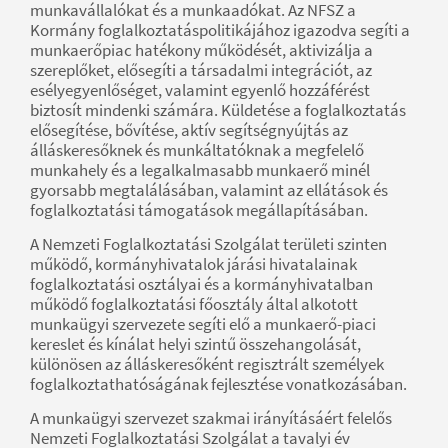
munkavállalókat és a munkaadókat. Az NFSZ a
Kormány foglalkoztatáspolitikájához igazodva segíti a
munkaerőpiac hatékony működését, aktivizálja a
szereplőket, elősegíti a társadalmi integrációt, az
esélyegyenlőséget, valamint egyenlő hozzáférést
biztosít mindenki számára. Küldetése a foglalkoztatás
elősegítése, bővítése, aktív segítségnyújtás az
álláskeresőknek és munkáltatóknak a megfelelő
munkahely és a legalkalmasabb munkaerő minél
gyorsabb megtalálásában, valamint az ellátások és
foglalkoztatási támogatások megállapításában.
A Nemzeti Foglalkoztatási Szolgálat területi szinten
működő, kormányhivatalok járási hivatalainak
foglalkoztatási osztályai és a kormányhivatalban
működő foglalkoztatási főosztály által alkotott
munkaügyi szervezete segíti elő a munkaerő-piaci
kereslet és kínálat helyi szintű összehangolását,
különösen az álláskeresőként regisztrált személyek
foglalkoztathatóságának fejlesztése vonatkozásában.
A munkaügyi szervezet szakmai irányításáért felelős
Nemzeti Foglalkoztatási Szolgálat a tavalyi év