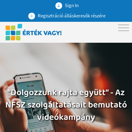
Sign In
Regisztráció álláskeresők részére
“Dolgozzunk rajta együtt” - Az
NFSZ szolgáltatásait bemutató
videókampány