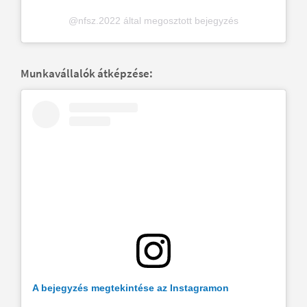
@nfsz.2022 által megosztott bejegyzés
Munkavállalók átképzése:
A bejegyzés megtekintése az Instagramon