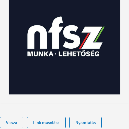
Vissza
Link másolása
Nyomtatás