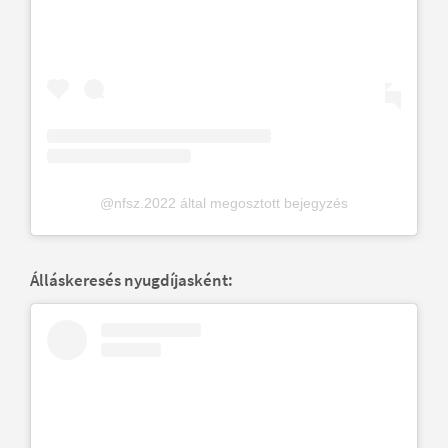
@nfsz.2022 által megosztott bejegyzés
Álláskeresés nyugdíjasként: