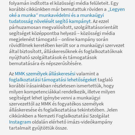
folyamán indította el közösségi média felületeit. Egy
korábbi cikkünkben már bemutattuk röviden a
„Legyen
oké a munka” munkavédelmi és a munkaügyi
tudatosság növelését segítő kampányt
. Az ezzel
párhuzamosan megvalósított, szolgáltatásorientált
segítséget középpontba helyező – közösségi média
megjelenést támogató – online kampány során
rövidfilmek keretében került sor a munkaügyi szervezet
által biztosított, álláskeresőknek és foglalkoztatóknak
nyújtható szolgáltatások és támogatások
bemutatására és népszerűsítésére.
Az
MMK személyek álláskeresési
valamint a
foglalkoztatási támogatási lehetőségeket
taglaló
korábbi írásainkban részletesen ismertettük, hogy
milyen kompetenciákkal rendelkezik, illetve milyen
segítséget lehet igénybe venni a munkaügyi
szervezettől az MMK és fogyatékos személyek
álláskeresése és foglalkoztatása tekintetében. Jelen
cikkünkben a Nemzeti Foglalkoztatási Szolgálat
Instagram
oldalán elérhető imázs-videókampány
tartalmait gyűjtöttük össze.