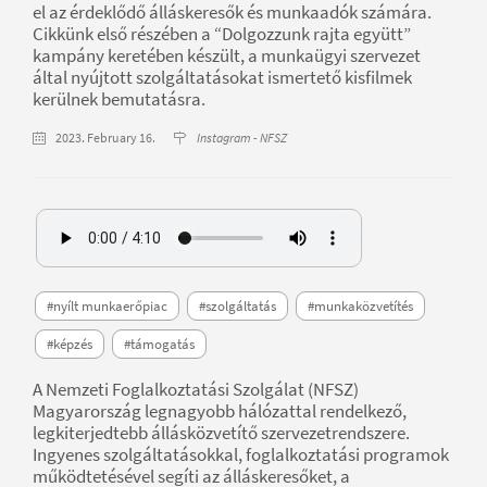
el az érdeklődő álláskeresők és munkaadók számára.
Cikkünk első részében a “Dolgozzunk rajta együtt”
kampány keretében készült, a munkaügyi szervezet
által nyújtott szolgáltatásokat ismertető kisfilmek
kerülnek bemutatásra.
2023. February 16.
Instagram - NFSZ
#nyílt munkaerőpiac
#szolgáltatás
#munkaközvetítés
#képzés
#támogatás
A Nemzeti Foglalkoztatási Szolgálat (NFSZ)
Magyarország legnagyobb hálózattal rendelkező,
legkiterjedtebb állásközvetítő szervezetrendszere.
Ingyenes szolgáltatásokkal, foglalkoztatási programok
működtetésével segíti az álláskeresőket, a