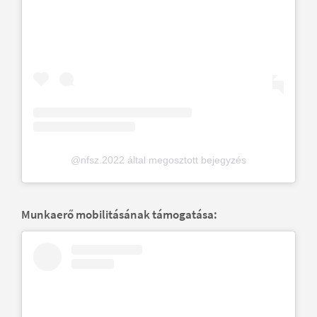
@nfsz.2022 által megosztott bejegyzés
Munkaerő mobilitásának támogatása: