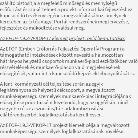
szállító biztosítja a megfelelő minőségű és mennyiségű
erőforrást és szakértelmet a projekt informatikai fejlesztéshez
kapcsolódó tevékenységének megvalósításához, amelynek
keretében az Érték Vagy! Portál rendszerének megtervezése,
fejlesztése és működtetése valósul meg.
Az EFOP-1.9.3-VEKOP-17 kiemelt projekt rövid bemutatása:
Az EFOP (Emberi Erőforrás Fejlesztési Operatív Program) a
támogatható intézkedések között nevesíti a halmozottan
hátrányos helyzetű csoportok munkaerő-piaci eszközökben való
részvételének és munkaerő-piacon való megjelenésének
elősegítését, valamint a kapcsolódó képzések lebonyolítását is.
A fenti kormányzati cél teljesítése során az egyik
leghátrányosabb helyzetű célcsoport, a megváltozott
munkaképességű személyek munkaerő-piaci integrációjának
elősegítése prioritásként kezelendő, hogy az ügyfélkör minél
nagyobb része a szociális/társadalombiztosítási
ellátórendszerből foglalkoztatásba kerülhessen.
Az EFOP-1.9.3-VEKOP-17 projekt kiemelt célja a megváltozott
munkaképességű személyek foglalkoztatásának növelése.