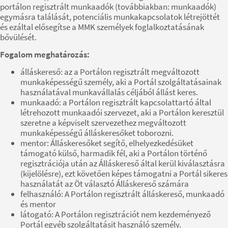
portálon regisztrált munkaadók (továbbiakban: munkaadók)
egymásra találását, potenciális munkakapcsolatok létrejöttét
és ezáltal elősegítse a MMK személyek foglalkoztatásának
bővülését.
Fogalom meghatározás:
álláskereső: az a Portálon regisztrált megváltozott
munkaképességű személy, aki a Portál szolgáltatásainak
használatával munkavállalás céljából állást keres.
munkaadó: a Portálon regisztrált kapcsolattartó által
létrehozott munkaadói szervezet, aki a Portálon keresztül
szeretne a képviselt szervezethez megváltozott
munkaképességű álláskeresőket toborozni.
mentor: Álláskeresőket segítő, elhelyezkedésüket
támogató külső, harmadik fél, aki a Portálon történő
regisztrációja után az Álláskereső által kerül kiválasztásra
(kijelölésre), ezt követően képes támogatni a Portál sikeres
használatát az Öt választó Álláskereső számára
felhasználó: A Portálon regisztrált álláskereső, munkaadó
és mentor
látogató: A Portálon regisztrációt nem kezdeményező
Portál egyéb szolgáltatásit használó személy.