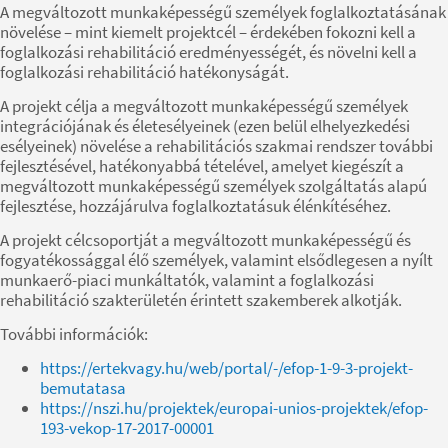
A megváltozott munkaképességű személyek foglalkoztatásának
növelése – mint kiemelt projektcél – érdekében fokozni kell a
foglalkozási rehabilitáció eredményességét, és növelni kell a
foglalkozási rehabilitáció hatékonyságát.
A projekt célja a megváltozott munkaképességű személyek
integrációjának és életesélyeinek (ezen belül elhelyezkedési
esélyeinek) növelése a rehabilitációs szakmai rendszer további
fejlesztésével, hatékonyabbá tételével, amelyet kiegészít a
megváltozott munkaképességű személyek szolgáltatás alapú
fejlesztése, hozzájárulva foglalkoztatásuk élénkítéséhez.
A projekt célcsoportját a megváltozott munkaképességű és
fogyatékossággal élő személyek, valamint elsődlegesen a nyílt
munkaerő-piaci munkáltatók, valamint a foglalkozási
rehabilitáció szakterületén érintett szakemberek alkotják.
További információk:
https://ertekvagy.hu/web/portal/-/efop-1-9-3-projekt-
bemutatasa
https://nszi.hu/projektek/europai-unios-projektek/efop-
193-vekop-17-2017-00001