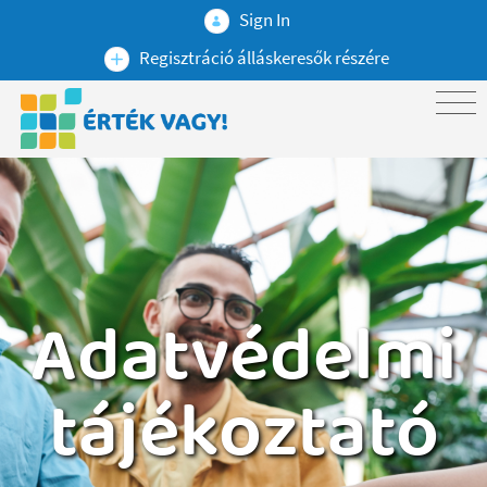
Sign In
Regisztráció álláskeresők részére
Adatvédelmi
tájékoztató