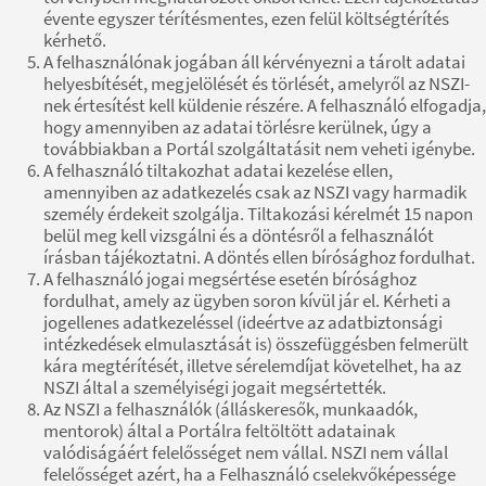
évente egyszer térítésmentes, ezen felül költségtérítés
kérhető.
A felhasználónak jogában áll kérvényezni a tárolt adatai
helyesbítését, megjelölését és törlését, amelyről az NSZI-
nek értesítést kell küldenie részére. A felhasználó elfogadja,
hogy amennyiben az adatai törlésre kerülnek, úgy a
továbbiakban a Portál szolgáltatásit nem veheti igénybe.
A felhasználó tiltakozhat adatai kezelése ellen,
amennyiben az adatkezelés csak az NSZI vagy harmadik
személy érdekeit szolgálja. Tiltakozási kérelmét 15 napon
belül meg kell vizsgálni és a döntésről a felhasználót
írásban tájékoztatni. A döntés ellen bírósághoz fordulhat.
A felhasználó jogai megsértése esetén bírósághoz
fordulhat, amely az ügyben soron kívül jár el. Kérheti a
jogellenes adatkezeléssel (ideértve az adatbiztonsági
intézkedések elmulasztását is) összefüggésben felmerült
kára megtérítését, illetve sérelemdíjat követelhet, ha az
NSZI által a személyiségi jogait megsértették.
Az NSZI a felhasználók (álláskeresők, munkaadók,
mentorok) által a Portálra feltöltött adatainak
valódiságáért felelősséget nem vállal. NSZI nem vállal
felelősséget azért, ha a Felhasználó cselekvőképessége