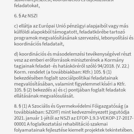
feladatokat,
6. § Az NSZI
c) ellátja az Európai Unió pénzügyi alapjaiból vagy más
külföldi alapokból támogatott, feladatkörébe tartozó
programok megvalósításának szervezési, lebonyolítási és
koordinációs feladatait,
d) koordinációs és másodelemzési tevékenységével részt
vesz az emberi erőforrások miniszterének a Kormány
tagjainak feladat- és hatásköréről szóló 94/2018. (V. 22.)
Korm. rendelet (a továbbiakban: Ktfr.) 105. § (1)
bekezdésében foglalt szociálpolitikai feladatainak
megvalósításában, valamint figyelemmel kíséri a Ktfr.
105. § (2) bekezdés a) és c) pontjában foglalt feladatok
ellátásának megvalósulását.
8. § (1) A Szociális és Gyermekvédelmi Főigazgatóság (a
továbbiakban: SZGYF) mint kedvezményezett jogutódja
2021. január 1-jétől az NSZI az EFOP-1.9.3-VEKOP-17-2017-
00001 A foglalkoztatási rehabilitáció szakmai
folyamatainak fejlesztése kiemelt projektek tekintetében.