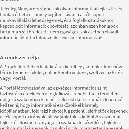
Jelenleg Magyarországon sok olyan informatikai fejlesztés és
honlap érhető el, amely segíteni kívánja a célcsoport
munkavállalási lehetőségeinek, és a foglalkoztatásukhoz
kapcsolódó információk bővítését, azonban ezen honlapok
tartalma széttöredezett, nem egységes, sok esetben elavult
információkat tartalmaznak, kevésbé informatívak.
A rendszer célja
A Projekt keretében kialakításra került egy komplex funkcióval
bíró internetes felület, online keret-rendszer, szoftver, az Érték
Vagy! Portál.
A Portál létrehozásával az egységes információs szint
biztosítása érdekében a foglalkozási rehabilitáció területén
dolgozó szakemberek minél szélesebb köre számára lehetővé
kell tenni, hogy informatikai eszközökkel bármely
időpillanatban, földrajzi helytől függetlenül elérhetőek legyenek
a célcsoportra irányuló állásajánlatok, a különböző szakmai
fejlesztések ismeretanyagai, a szakmai felkészülést, fejlődést
segítő kutatási anyagok, tanulmányok, módszertani anyagok.