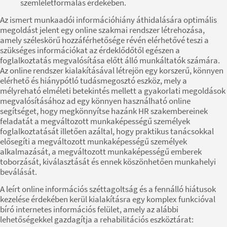
szemléletformálás érdekében.
Az ismert munkaadói információhiány áthidalására optimális
megoldást jelent egy online szakmai rendszer létrehozása,
amely széleskörű hozzáférhetősége révén elérhetővé teszi a
szükséges információkat az érdeklődőtől egészen a
foglalkoztatás megvalósítása előtt álló munkáltatók számára.
Az online rendszer kialakításával létrejön egy korszerű, könnyen
elérhető és hiánypótló tudásmegosztó eszköz, mely a
mélyreható elméleti betekintés mellett a gyakorlati megoldások
megvalósításához ad egy könnyen használható online
segítséget, hogy megkönnyítse hazánk HR szakembereinek
feladatát a megváltozott munkaképességű személyek
foglalkoztatását illetően azáltal, hogy praktikus tanácsokkal
elősegíti a megváltozott munkaképességű személyek
alkalmazását, a megváltozott munkaképességű emberek
toborzását, kiválasztását és ennek köszönhetően munkahelyi
beválását.
A leírt online információs széttagoltság és a fennálló hiátusok
kezelése érdekében kerül kialakításra egy komplex funkcióval
bíró internetes információs felület, amely az alábbi
lehetőségekkel gazdagítja a rehabilitációs eszköztárat: