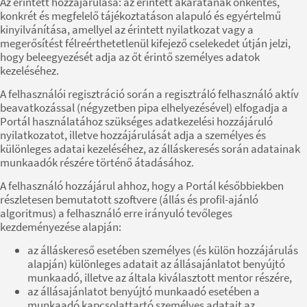
Az érintett hozzájárulása: az érintett akaratának önkéntes,
konkrét és megfelelő tájékoztatáson alapuló és egyértelmű
kinyilvánítása, amellyel az érintett nyilatkozat vagy a
megerősítést félreérthetetlenül kifejező cselekedet útján jelzi,
hogy beleegyezését adja az őt érintő személyes adatok
kezeléséhez.
A felhasználói regisztráció során a regisztráló felhasználó aktív
beavatkozással (négyzetben pipa elhelyezésével) elfogadja a
Portál használatához szükséges adatkezelési hozzájáruló
nyilatkozatot, illetve hozzájárulását adja a személyes és
különleges adatai kezeléséhez, az álláskeresés során adatainak
munkaadók részére történő átadásához.
A felhasználó hozzájárul ahhoz, hogy a Portál későbbiekben
részletesen bemutatott szoftvere (állás és profil-ajánló
algoritmus) a felhasználó erre irányuló tevőleges
kezdeményezése alapján:
az álláskereső esetében személyes (és külön hozzájárulás
alapján) különleges adatait az állásajánlatot benyújtó
munkaadó, illetve az általa kiválasztott mentor részére,
az állásajánlatot benyújtó munkaadó esetében a
munkaadó kapcsolattartó személyes adatait az