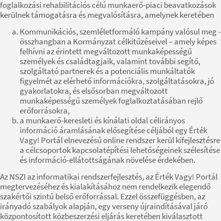
foglalkozási rehabilitációs célú munkaerő-piaci beavatkozások
kerülnek támogatásra és megvalósításra, amelynek keretében
Kommunikációs, szemléletformáló kampány valósul meg -
összhangban a Kormányzat célkitűzéseivel – amely képes
felhívni az érintett megváltozott munkaképességű
személyek és családtagjaik, valamint további segítő,
szolgáltató partnerek és a potenciális munkáltatók
figyelmét az elérhető információkra, szolgáltatásokra, jó
gyakorlatokra, és elsősorban megváltozott
munkaképességű személyek foglalkoztatásában rejlő
erőforrásokra,
a munkaerő-keresleti és kínálati oldal célirányos
információ áramlásának elősegítése céljából egy Érték
Vagy! Portál elnevezésű online rendszer kerül kifejlesztésre
a célcsoportok kapcsolatépítési lehetőségeinek szélesítése
és információ-ellátottságának növelése érdekében.
Az NSZI az informatikai rendszerfejlesztés, az Érték Vagy! Portál
megtervezéséhez és kialakításához nem rendelkezik elegendő
szakértői szintű belső erőforrással. Ezzel összefüggésben, az
irányadó szabályok alapján, egy verseny újraindításával járó
központosított közbeszerzési eljárás keretében kiválasztott