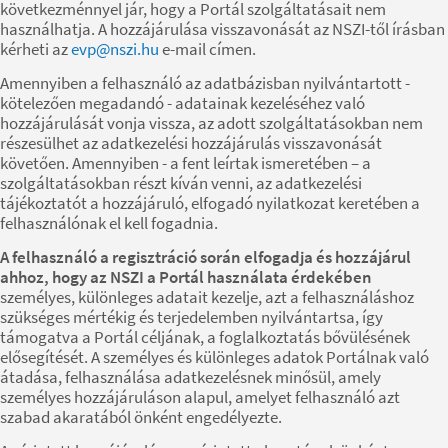
következménnyel jár, hogy a Portál szolgáltatásait nem
használhatja. A hozzájárulása visszavonását az NSZI-től írásban
kérheti az
evp@nszi.hu
e-mail címen.
Amennyiben a felhasználó az adatbázisban nyilvántartott -
kötelezően megadandó - adatainak kezeléséhez való
hozzájárulását vonja vissza, az adott szolgáltatásokban nem
részesülhet az adatkezelési hozzájárulás visszavonását
követően. Amennyiben - a fent leírtak ismeretében – a
szolgáltatásokban részt kíván venni, az adatkezelési
tájékoztatót a hozzájáruló, elfogadó nyilatkozat keretében a
felhasználónak el kell fogadnia.
A felhasználó a regisztráció során elfogadja és hozzájárul
ahhoz, hogy az NSZI a Portál használata érdekében
személyes, különleges adatait kezelje, azt a felhasználáshoz
szükséges mértékig és terjedelemben nyilvántartsa, így
támogatva a Portál céljának, a foglalkoztatás bővülésének
elősegítését. A személyes és különleges adatok Portálnak való
átadása, felhasználása adatkezelésnek minősül, amely
személyes hozzájáruláson alapul, amelyet felhasználó azt
szabad akaratából önként engedélyezte.