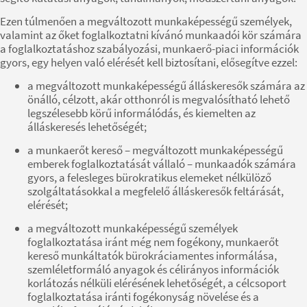
Ezen túlmenően a megváltozott munkaképességű személyek,
valamint az őket foglalkoztatni kívánó munkaadói kör számára
a foglalkoztatáshoz szabályozási, munkaerő-piaci információk
gyors, egy helyen való elérését kell biztosítani, elősegítve ezzel:
a megváltozott munkaképességű álláskeresők számára az
önálló, célzott, akár otthonról is megvalósítható lehető
legszélesebb körű informálódás, és kiemelten az
álláskeresés lehetőségét;
a munkaerőt kereső – megváltozott munkaképességű
emberek foglalkoztatását vállaló – munkaadók számára
gyors, a felesleges bürokratikus elemeket nélkülöző
szolgáltatásokkal a megfelelő álláskeresők feltárását,
elérését;
a megváltozott munkaképességű személyek
foglalkoztatása iránt még nem fogékony, munkaerőt
kereső munkáltatók bürokráciamentes informálása,
szemléletformáló anyagok és célirányos információk
korlátozás nélküli elérésének lehetőségét, a célcsoport
foglalkoztatása iránti fogékonyság növelése és a