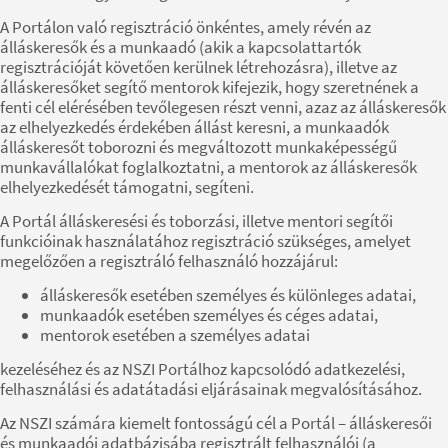
A Portálon való regisztráció önkéntes, amely révén az
álláskeresők és a munkaadó (akik a kapcsolattartók
regisztrációját követően kerülnek létrehozásra), illetve az
álláskeresőket segítő mentorok kifejezik, hogy szeretnének a
fenti cél elérésében tevőlegesen részt venni, azaz az álláskeresők
az elhelyezkedés érdekében állást keresni, a munkaadók
álláskeresőt toborozni és megváltozott munkaképességű
munkavállalókat foglalkoztatni, a mentorok az álláskeresők
elhelyezkedését támogatni, segíteni.
A Portál álláskeresési és toborzási, illetve mentori segítői
funkcióinak használatához regisztráció szükséges, amelyet
megelőzően a regisztráló felhasználó hozzájárul:
álláskeresők esetében személyes és különleges adatai,
munkaadók esetében személyes és céges adatai,
mentorok esetében a személyes adatai
kezeléséhez és az NSZI Portálhoz kapcsolódó adatkezelési,
felhasználási és adatátadási eljárásainak megvalósításához.
Az NSZI számára kiemelt fontosságú cél a Portál – álláskeresői
és munkaadói adatbázisába regisztrált felhasználói (a