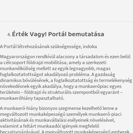
Érték Vagy! Portál bemutatása
A Portál létrehozásának szükségessége, indoka
Magyarországon rendkívül alacsony a társadalom és ezen belül
a célcsoport földrajzi mobilitása, amely a szerkezeti
munkanélküliség mellett az egyik legnagyobb, magas
foglalkoztatottságot akadályozó probléma. A gazdaság
dinamikus bővülésének, a foglalkoztatottság és termelékenység
növekedésnek egyik akadálya, hogy a munkaerőpiac egyes
területein – földrajzi és strukturális szempontból egyaránt –
munkaerőhiány tapasztalható.
A munkaerő-hiány bizonyos szegmense kezelhető lenne a
megváltozott munkaképességű személyek munkaerő-piaci
aktivitásának és munkavállalási esélyeinek növelésével,
valamint a feltárt munkaadói igények megfelelő
becsatornázásával. A megváltozott munkaképességű emberek