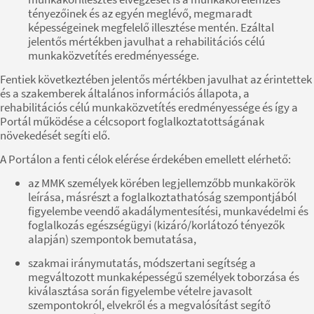
tényezőinek és az egyén meglévő, megmaradt
képességeinek megfelelő illesztése mentén. Ezáltal
jelentős mértékben javulhat a rehabilitációs célú
munkaközvetítés eredményessége.
Fentiek következtében jelentős mértékben javulhat az érintettek
és a szakemberek általános információs állapota, a
rehabilitációs célú munkaközvetítés eredményessége és így a
Portál működése a célcsoport foglalkoztatottságának
növekedését segíti elő.
A Portálon a fenti célok elérése érdekében emellett elérhető:
az MMK személyek körében legjellemzőbb munkakörök
leírása, másrészt a foglalkoztathatóság szempontjából
figyelembe veendő akadálymentesítési, munkavédelmi és
foglalkozás egészségügyi (kizáró/korlátozó tényezők
alapján) szempontok bemutatása,
szakmai iránymutatás, módszertani segítség a
megváltozott munkaképességű személyek toborzása és
kiválasztása során figyelembe vételre javasolt
szempontokról, elvekről és a megvalósítást segítő