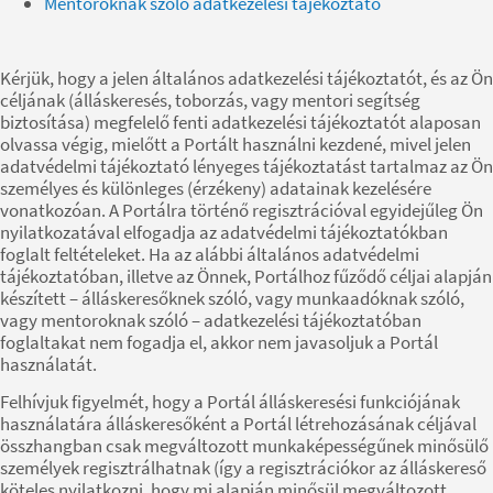
Mentoroknak szóló adatkezelési tájékoztató
Kérjük, hogy a jelen általános adatkezelési tájékoztatót, és az Ön
céljának (álláskeresés, toborzás, vagy mentori segítség
biztosítása) megfelelő fenti adatkezelési tájékoztatót alaposan
olvassa végig, mielőtt a Portált használni kezdené, mivel jelen
adatvédelmi tájékoztató lényeges tájékoztatást tartalmaz az Ön
személyes és különleges (érzékeny) adatainak kezelésére
vonatkozóan. A Portálra történő regisztrációval egyidejűleg Ön
nyilatkozatával elfogadja az adatvédelmi tájékoztatókban
foglalt feltételeket. Ha az alábbi általános adatvédelmi
tájékoztatóban, illetve az Önnek, Portálhoz fűződő céljai alapján
készített – álláskeresőknek szóló, vagy munkaadóknak szóló,
vagy mentoroknak szóló – adatkezelési tájékoztatóban
foglaltakat nem fogadja el, akkor nem javasoljuk a Portál
használatát.
Felhívjuk figyelmét, hogy a Portál álláskeresési funkciójának
használatára álláskeresőként a Portál létrehozásának céljával
összhangban csak megváltozott munkaképességűnek minősülő
személyek regisztrálhatnak (így a regisztrációkor az álláskereső
köteles nyilatkozni, hogy mi alapján minősül megváltozott