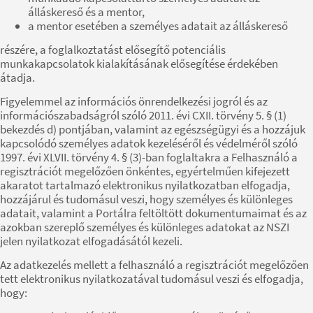
álláskereső és a mentor,
a mentor esetében a személyes adatait az álláskereső
részére, a foglalkoztatást elősegítő potenciális
munkakapcsolatok kialakításának elősegítése érdekében
átadja.
Figyelemmel az információs önrendelkezési jogról és az
információszabadságról szóló 2011. évi CXII. törvény 5. § (1)
bekezdés d) pontjában, valamint az egészségügyi és a hozzájuk
kapcsolódó személyes adatok kezeléséről és védelméről szóló
1997. évi XLVII. törvény 4. § (3)-ban foglaltakra a Felhasználó a
regisztrációt megelőzően önkéntes, egyértelműen kifejezett
akaratot tartalmazó elektronikus nyilatkozatban elfogadja,
hozzájárul és tudomásul veszi, hogy személyes és különleges
adatait, valamint a Portálra feltöltött dokumentumaimat és az
azokban szereplő személyes és különleges adatokat az NSZI
jelen nyilatkozat elfogadásától kezeli.
Az adatkezelés mellett a felhasználó a regisztrációt megelőzően
tett elektronikus nyilatkozatával tudomásul veszi és elfogadja,
hogy: