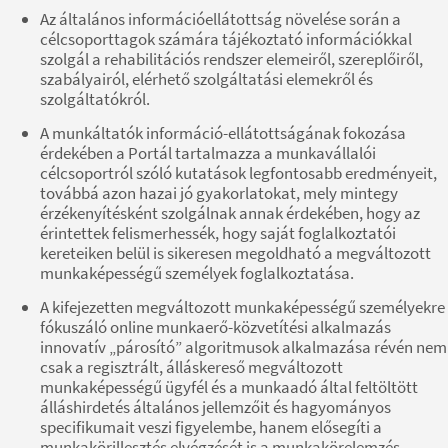
Az általános információellátottság növelése során a
célcsoporttagok számára tájékoztató információkkal
szolgál a rehabilitációs rendszer elemeiről, szereplőiről,
szabályairól, elérhető szolgáltatási elemekről és
szolgáltatókról.
A munkáltatók információ-ellátottságának fokozása
érdekében a Portál tartalmazza a munkavállalói
célcsoportról szóló kutatások legfontosabb eredményeit,
továbbá azon hazai jó gyakorlatokat, mely mintegy
érzékenyítésként szolgálnak annak érdekében, hogy az
érintettek felismerhessék, hogy saját foglalkoztatói
kereteiken belül is sikeresen megoldható a megváltozott
munkaképességű személyek foglalkoztatása.
A kifejezetten megváltozott munkaképességű személyekre
fókuszáló online munkaerő-közvetítési alkalmazás
innovatív „párosító” algoritmusok alkalmazása révén nem
csak a regisztrált, álláskereső megváltozott
munkaképességű ügyfél és a munkaadó által feltöltött
álláshirdetés általános jellemzőit és hagyományos
specifikumait veszi figyelembe, hanem elősegíti a
munkakörillesztés elvégzését is a munkakörelemzés