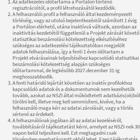
Az adatkezelés időtartama a Portálon történő
regisztrációtól, a profil létrehozásától kezdődik.
A felhasználói profil a felhasználó által kezdeményezett
törléséig, vagy az utolsó bejelentkezéstől számított 1 évig
a Portálon elérhető, utána inaktívvá változik, azonban az
inaktivitás kezdetétől függetlenül a Projekt zárását követő
statisztikai beszámolási kötelezettség elkészítéséhez
szükséges az adatkezelési tájékoztatóban megjelölt
adatok felhasználása, így a fenti 1 éves időtartam a
Projekt elvárásainak teljesítéséhez kapcsolódó statisztikai
beszámolási kötelezettség alapján szükséges
időtartammal, de legkésőbb 2027.december 31-ig
meghosszabbodik.
A fenti határidő lejártát követően az inaktív profilokhoz
kapcsolódó adatok és a dokumentumok nem kezelhetők
tovább, azokat az NSZI által működtetett adatbázis(ok)ból
törölni kell, illetve meg kell semmisíteni, kivéve, ha a
felhasználó maga kéri az adatai zárolását, vagy a törlés
sértené az érdekeit.
A felhasználónak jogában áll az adatai kezeléséről,
továbbításáról tájékoztatást kérni, amelyet az NSZI-nek 30
napon belül teljesíteni kell. Ezt megtagadni csak
törvényben meghatározott okból lehet. Ezen tájékoztatás