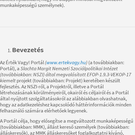
munkaképességű személynek).
Bevezetés
Az Érték Vagy! Portál
(
www.ertekvagy.hu
)
(a továbbiakban:
Portál), a
Slachta Margit Nemzeti Szociálpolitikai Intézet
(továbbiakban: NSZI) által megvalósított EFOP-1.9.3-VEKOP-17
kiemelt
projekt (továbbiakban: Projekt) keretében készült
fejlesztés. Az NSZI-ről, a Projektről, illetve a Portál
létrehozásának körülményeiről, okairól és céljairól és a Portál
által nyújtott szolgáltatásokról az alábbiakban olvashatnak,
hogy az adatkezeléshez kapcsolódó háttérinformációk minden
felhasználó számára elérhetőek legyenek.
A Portál célja, hogy elősegítse a megváltozott munkaképességű
(továbbiakban: MMK), állást kereső személyek (továbbiakban:
álláskeresők), az MMK álláskeresőket foglalkoztatni kívánó,