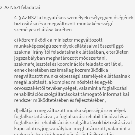
2. Az NSZI feladatai
4. § Az NSZI a fogyatékos személyek esélyegyenlőségének
biztosítása és a megváltozott munkaképességű
személyek ellátása körében
c) közreműködik a miniszter megváltozott
munkaképességű személyek ellátásaival összefüggő
szakmai irányítói feladatainak ellátásában, e területen
jogszabályban meghatározott módszertani,
szakmafejlesztési és koordinációs feladatokat lát el,
ennek keretében szakmailag közreműködik a
megváltozott munkaképességű személyek ellátásainak
megállapítását, a komplex minősítést és egyéb
orvosszakértői tevékenységet, valamint a foglalkozási
rehabilitációs szolgáltatásokat támogató informatikai
rendszer működtetésében és fejlesztésében,
d) ellátja a megváltozott munkaképességű személyek
foglalkoztatásával, a foglalkozási rehabilitációval és a
foglalkozási rehabilitációs szolgáltatások biztosításával
kapcsolatos, jogszabályban meghatározott, valamint a
szakmafejlesztési, koordinációs és tájékoztatási