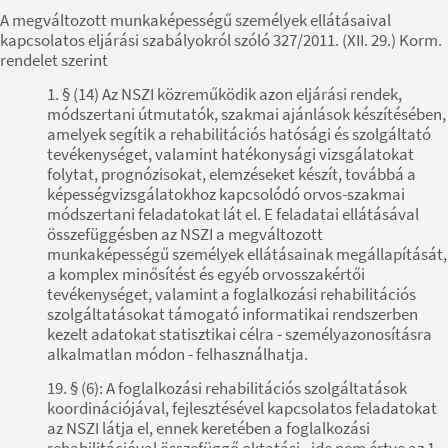
A megváltozott munkaképességű személyek ellátásaival
kapcsolatos eljárási szabályokról szóló 327/2011. (XII. 29.) Korm.
rendelet szerint
1. § (14) Az NSZI közreműködik azon eljárási rendek,
módszertani útmutatók, szakmai ajánlások készítésében,
amelyek segítik a rehabilitációs hatósági és szolgáltató
tevékenységet, valamint hatékonysági vizsgálatokat
folytat, prognózisokat, elemzéseket készít, továbbá a
képességvizsgálatokhoz kapcsolódó orvos-szakmai
módszertani feladatokat lát el. E feladatai ellátásával
összefüggésben az NSZI a megváltozott
munkaképességű személyek ellátásainak megállapítását,
a komplex minősítést és egyéb orvosszakértői
tevékenységet, valamint a foglalkozási rehabilitációs
szolgáltatásokat támogató informatikai rendszerben
kezelt adatokat statisztikai célra - személyazonosításra
alkalmatlan módon - felhasználhatja.
19. § (6): A foglalkozási rehabilitációs szolgáltatások
koordinációjával, fejlesztésével kapcsolatos feladatokat
az NSZI látja el, ennek keretében a foglalkozási
rehabilitációval összefüggő oktatási - ide nem értve az 1.