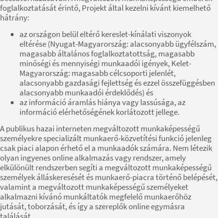
foglalkoztatását érintő, Projekt által kezelni kívánt kiemelhető
hátrány:
az országon belül eltérő kereslet-kínálati viszonyok
eltérése (Nyugat-Magyarország: alacsonyabb ügyfélszám,
magasabb általános foglalkoztatottság, magasabb
minőségi és mennyiségi munkaadói igények, Kelet-
Magyarország: magasabb célcsoporti jelenlét,
alacsonyabb gazdasági fejlettség és ezzel összefüggésben
alacsonyabb munkaadói érdeklődés) és
az információ áramlás hiánya vagy lassúsága, az
információ elérhetőségének korlátozott jellege.
A publikus hazai interneten megváltozott munkaképességű
személyekre specializált munkaerő-közvetítési funkció jelenleg
csak piaci alapon érhető el a munkaadók számára. Nem létezik
olyan ingyenes online alkalmazás vagy rendszer, amely
elkülönült rendszerben segíti a megváltozott munkaképességű
személyek álláskeresését és munkaerő-piacra történő belépését,
valamint a megváltozott munkaképességű személyeket
alkalmazni kívánó munkáltatók megfelelő munkaerőhöz
jutását, toborzását, és így a szereplők online egymásra
találását.