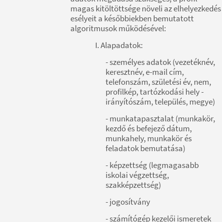
magas kitöltöttsége növeli az elhelyezkedés
esélyeit a későbbiekben bemutatott
algoritmusok működésével:
I. Alapadatok:
- személyes adatok (vezetéknév,
keresztnév, e-mail cím,
telefonszám, születési év, nem,
profilkép, tartózkodási hely -
irányítószám, település, megye)
- munkatapasztalat (munkakör,
kezdő és befejező dátum,
munkahely, munkakör és
feladatok bemutatása)
- képzettség (legmagasabb
iskolai végzettség,
szakképzettség)
- jogosítvány
- számítógép kezelői ismeretek