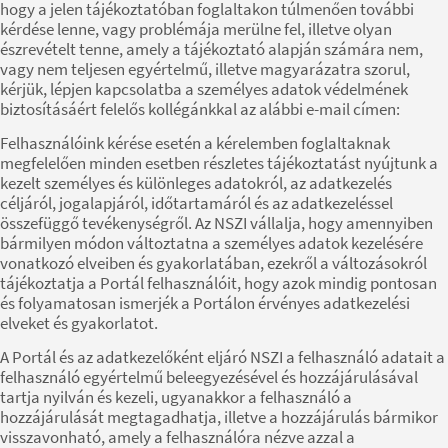
hogy a jelen tájékoztatóban foglaltakon túlmenően további
kérdése lenne, vagy problémája merülne fel, illetve olyan
észrevételt tenne, amely a tájékoztató alapján számára nem,
vagy nem teljesen egyértelmű, illetve magyarázatra szorul,
kérjük, lépjen kapcsolatba a személyes adatok védelmének
biztosításáért felelős kollégánkkal az alábbi e-mail címen:
Felhasználóink kérése esetén a kérelemben foglaltaknak
megfelelően minden esetben részletes tájékoztatást nyújtunk a
kezelt személyes és különleges adatokról, az adatkezelés
céljáról, jogalapjáról, időtartamáról és az adatkezeléssel
összefüggő tevékenységről. Az NSZI vállalja, hogy amennyiben
bármilyen módon változtatna a személyes adatok kezelésére
vonatkozó elveiben és gyakorlatában, ezekről a változásokról
tájékoztatja a Portál felhasználóit, hogy azok mindig pontosan
és folyamatosan ismerjék a Portálon érvényes adatkezelési
elveket és gyakorlatot.
A Portál és az adatkezelőként eljáró NSZI a felhasználó adatait a
felhasználó egyértelmű beleegyezésével és hozzájárulásával
tartja nyilván és kezeli, ugyanakkor a felhasználó a
hozzájárulását megtagadhatja, illetve a hozzájárulás bármikor
visszavonható, amely a felhasználóra nézve azzal a