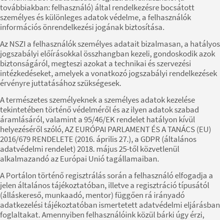
továbbiakban: felhasználó) által rendelkezésre bocsátott
személyes és különleges adatok védelme, a felhasználók
információs önrendelkezési jogának biztosítása.
Az NSZI a felhasználók személyes adatait bizalmasan, a hatályos
jogszabályi előírásokkal összhangban kezeli, gondoskodik azok
biztonságáról, megteszi azokat a technikai és szervezési
intézkedéseket, amelyek a vonatkozó jogszabályi rendelkezések
érvényre juttatásához szükségesek.
A természetes személyeknek a személyes adatok kezelése
tekintetében történő védelméről és az ilyen adatok szabad
áramlásáról, valamint a 95/46/EK rendelet hatályon kívül
helyezéséről szóló, AZ EURÓPAI PARLAMENT ÉS A TANÁCS (EU)
2016/679 RENDELETE (2016. április 27.), a GDPR (általános
adatvédelmi rendelet) 2018. május 25-től közvetlenül
alkalmazandó az Európai Unió tagállamaiban.
A Portálon történő regisztrálás során a felhasználó elfogadja a
jelen általános tájékoztatóban, illetve a regisztráció típusától
(álláskereső, munkaadó, mentor) függően rá irányadó
adatkezelési tájékoztatóban ismertetett adatvédelmi eljárásban
foglaltakat. Amennyiben felhasználóink közül bárki úgy érzi,