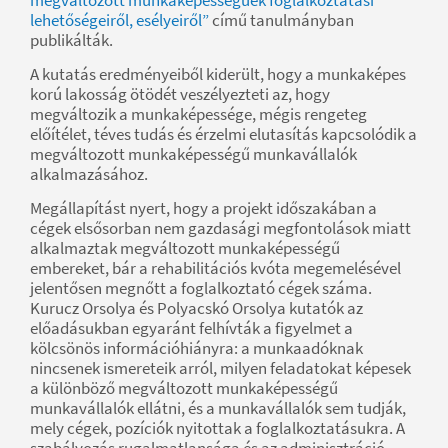
lehetőségeiről, esélyeiről”
című tanulmányban
publikálták.
A kutatás eredményeiből kiderült, hogy a munkaképes
korú lakosság ötödét veszélyezteti az, hogy
megváltozik a munkaképessége, mégis rengeteg
előítélet, téves tudás és érzelmi elutasítás kapcsolódik a
megváltozott munkaképességű munkavállalók
alkalmazásához.
Megállapítást nyert, hogy a projekt időszakában a
cégek elsősorban nem gazdasági megfontolások miatt
alkalmaztak megváltozott munkaképességű
embereket, bár a rehabilitációs kvóta megemelésével
jelentősen megnőtt a foglalkoztató cégek száma.
Kurucz Orsolya és Polyacskó Orsolya kutatók az
előadásukban egyaránt felhívták a figyelmet a
kölcsönös információhiányra: a munkaadóknak
nincsenek ismereteik arról, milyen feladatokat képesek
a különböző megváltozott munkaképességű
munkavállalók ellátni, és a munkavállalók sem tudják,
mely cégek, pozíciók nyitottak a foglalkoztatásukra. A
szabályozás rugalmatlansága és az adminisztráció