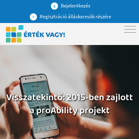
Bejelentkezés
Regisztráció álláskeresők részére
Visszatekintő: 2015-ben zajlott
a proAbility projekt