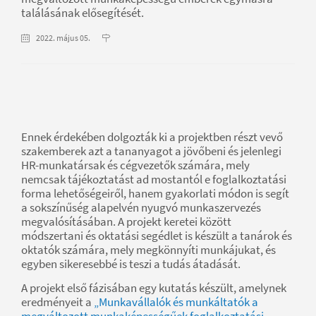
találásának elősegítését.
2022. május 05.
Ennek érdekében dolgozták ki a projektben részt vevő
szakemberek azt a tananyagot a jövőbeni és jelenlegi
HR-munkatársak és cégvezetők számára, mely
nemcsak tájékoztatást ad mostantól e foglalkoztatási
forma lehetőségeiről, hanem gyakorlati módon is segít
a sokszínűség alapelvén nyugvó munkaszervezés
megvalósításában. A projekt keretei között
módszertani és oktatási segédlet is készült a tanárok és
oktatók számára, mely megkönnyíti munkájukat, és
egyben sikeresebbé is teszi a tudás átadását.
A projekt első fázisában egy kutatás készült, amelynek
eredményeit a
„Munkavállalók és munkáltatók a
megváltozott munkaképességűek foglalkoztatási