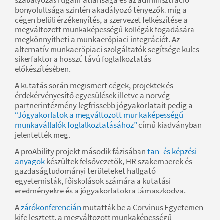
bonyolultsága szintén akadályozó tényezők, míg a
cégen belüli érzékenyítés, a szervezet felkészítése a
megváltozott munkaképességű kollégák fogadására
megkönnyítheti a munkaerőpiaci integrációt. Az
alternatív munkaerőpiaci szolgáltatók segítsége kulcs
sikerfaktor a hosszú távú foglalkoztatás
előkészítésében.
A kutatás során megismert cégek, projektek és
érdekérvényesítő egyesülések illetve a norvég
partnerintézmény legfrissebb jógyakorlatait pedig a
“Jógyakorlatok a megváltozott munkaképességű
munkavállalók foglalkoztatásához”
című kiadványban
jelentették meg.
A proAbility projekt második fázisában
tan- és képzési
anyagok
készültek felsővezetők, HR-szakemberek és
gazdaságtudományi területeket hallgató
egyetemisták, főiskolások számára a kutatási
eredményekre és a jógyakorlatokra támaszkodva.
A
zárókonferencián
mutatták be a Corvinus Egyetemen
kifejlesztett, a megváltozott munkaképességű