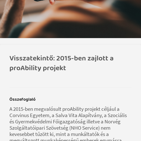
Visszatekintő: 2015-ben zajlott a
proAbility projekt
Összefoglaló
A 2015-ben megvalósult proAbility projekt céljául a
Corvinus Egyetem, a Salva Vita Alapítvány, a Szociális
és Gyermekvédelmi Főigazgatóság illetve a Norvég
Szolgáltatóipari Szövetség (NHO Service) nem
kevesebbet tűzött ki, mint a munkáltatók és a
megváltozott munkaképességű emberek egymásra