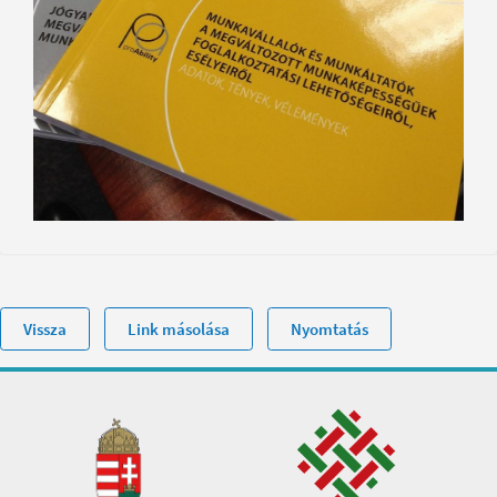
Vissza
Link másolása
Nyomtatás