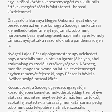
egy - a többi között a kereszténységért és a kulturális
értékek megőrzéséért is folytatatott - harccal,
küzdelemmel.
Őri László, a Baranya Megyei Önkormányzat elnöke
beszédében azt emelte ki, hogy a Szoceg munkatársai
kiemelkedő teljesítményt nyújtanak, több mint
háromezer baranyait segítenek nap mint nap és komoly
támaszt nyújtottak a rászorulóknak a pandémia idején
is.
Nyőgéri Lajos, Pécs alpolgármestere úgy vélekedett,
hogy a szociális munka ott van igazán jó helyen, ahol
szakmaiság és szociális érzékenység van. A Szoceg,
mondta, magas színvonalon látja el tevékenységét,
egyben reményét fejezte ki, hogy Pécsen is bővíti a
jövőben szolgáltatásai körét.
Kocsis József, a Szoceg ügyvezető igazgatója
köszöntőjében kiemelte: működésük eddigi tizenöt éve
alatt számos intézményt vettek át más fenntartóktól,
azokat fejlesztették, a társaság munkatársai ma pedig
több mint száz településen látnak el szociális