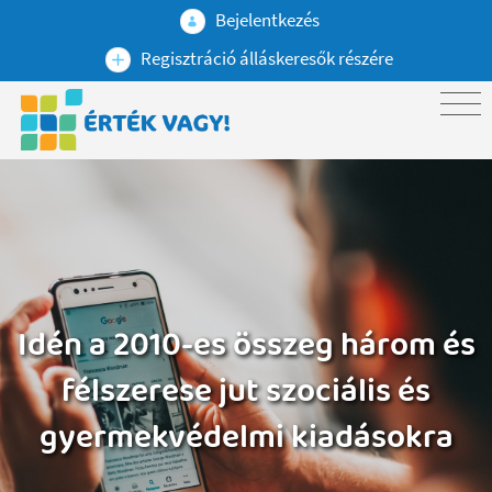
Bejelentkezés
Regisztráció álláskeresők részére
Idén a 2010-es összeg három és
félszerese jut szociális és
gyermekvédelmi kiadásokra