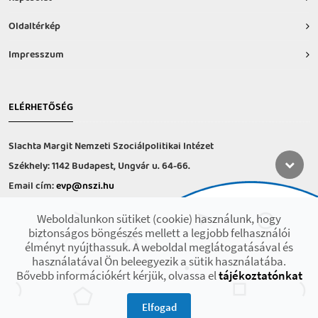
Oldaltérkép
Impresszum
ELÉRHETŐSÉG
Slachta Margit Nemzeti Szociálpolitikai Intézet
Székhely: 1142 Budapest, Ungvár u. 64-66.
Email cím:
evp@nszi.hu
Információs vonal: +36 30 682-6371
Weboldalunkon sütiket (cookie) használunk, hogy
hétfő-csütörtök: 8:00-16:00
biztonságos böngészés mellett a legjobb felhasználói
péntek: 8:00-14.00
élményt nyújthassuk. A weboldal meglátogatásával és
használatával Ön beleegyezik a sütik használatába.
Bővebb információkért kérjük, olvassa el
tájékoztatónkat
2021 © Minden jog fenntartva! Készült az EFOP-1.9.3-VEKOP-17 projekt
keretében.
Elfogad