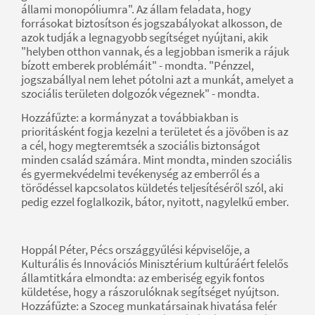
állami monopóliumra". Az állam feladata, hogy
forrásokat biztosítson és jogszabályokat alkosson, de
azok tudják a legnagyobb segítséget nyújtani, akik
"helyben otthon vannak, és a legjobban ismerik a rájuk
bízott emberek problémáit" - mondta. "Pénzzel,
jogszabállyal nem lehet pótolni azt a munkát, amelyet a
szociális területen dolgozók végeznek" - mondta.
Hozzáfűzte: a kormányzat a továbbiakban is
prioritásként fogja kezelni a területet és a jövőben is az
a cél, hogy megteremtsék a szociális biztonságot
minden család számára. Mint mondta, minden szociális
és gyermekvédelmi tevékenység az emberről és a
törődéssel kapcsolatos küldetés teljesítéséről szól, aki
pedig ezzel foglalkozik, bátor, nyitott, nagylelkű ember.
Hoppál Péter, Pécs országgyűlési képviselője, a
Kulturális és Innovációs Minisztérium kultúráért felelős
államtitkára elmondta: az emberiség egyik fontos
küldetése, hogy a rászorulóknak segítséget nyújtson.
Hozzáfűzte: a Szoceg munkatársainak hivatása felér