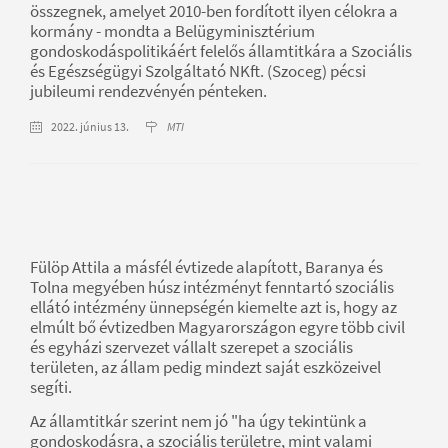
összegnek, amelyet 2010-ben fordított ilyen célokra a
kormány - mondta a Belügyminisztérium
gondoskodáspolitikáért felelős államtitkára a Szociális
és Egészségügyi Szolgáltató NKft. (Szoceg) pécsi
jubileumi rendezvényén pénteken.
2022. június 13.
MTI
Fülöp Attila a másfél évtizede alapított, Baranya és
Tolna megyében húsz intézményt fenntartó szociális
ellátó intézmény ünnepségén kiemelte azt is, hogy az
elmúlt bő évtizedben Magyarországon egyre több civil
és egyházi szervezet vállalt szerepet a szociális
területen, az állam pedig mindezt saját eszközeivel
segíti.
Az államtitkár szerint nem jó "ha úgy tekintünk a
gondoskodásra, a szociális területre, mint valami