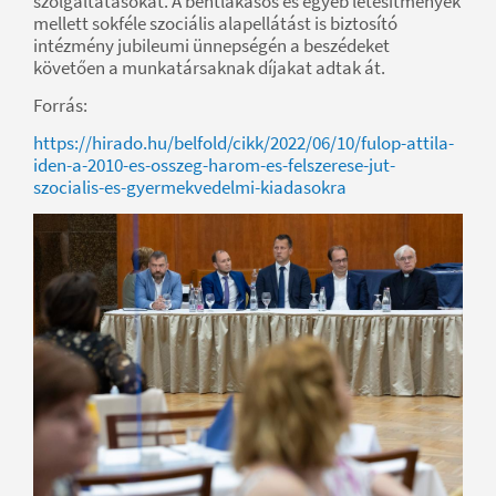
szolgáltatásokat. A bentlakásos és egyéb létesítmények
mellett sokféle szociális alapellátást is biztosító
intézmény jubileumi ünnepségén a beszédeket
követően a munkatársaknak díjakat adtak át.
Forrás:
https://hirado.hu/belfold/cikk/2022/06/10/fulop-attila-
iden-a-2010-es-osszeg-harom-es-felszerese-jut-
szocialis-es-gyermekvedelmi-kiadasokra