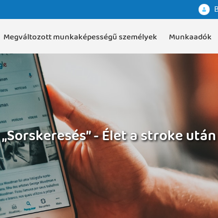
B
Megváltozott munkaképességű személyek
Munkaadók
„Sorskeresés” - Élet a stroke után