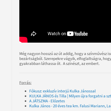
Még nagyon hosszú az út addig, hogy a színművész ism
bezártságból. Szerepekre vágyik, elfoglaltságra, hog
gyakrabban láthassa őt. A színészt, az embert.
Forrás:
Fókusz: exkluzív interjú Kulka Jánossal
KULKA JÁNOS és Tilla | Milyen újra forgatni a sz
A JÁTSZMA - Előzetes
Kulka János - 20 éves tea km. Falusi Mariann, L