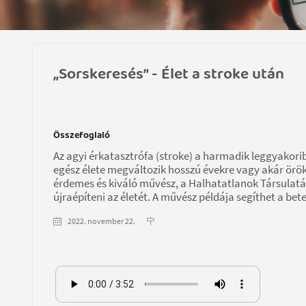
„Sorskeresés” - Élet a stroke után
Összefoglaló
Az agyi érkatasztrófa (stroke) a harmadik leggyakor
egész élete megváltozik hosszú évekre vagy akár örök
érdemes és kiváló művész, a Halhatatlanok Társulatán
újraépíteni az életét. A művész példája segíthet a bet
2022. november 22.