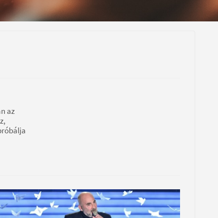
an az
z,
próbálja