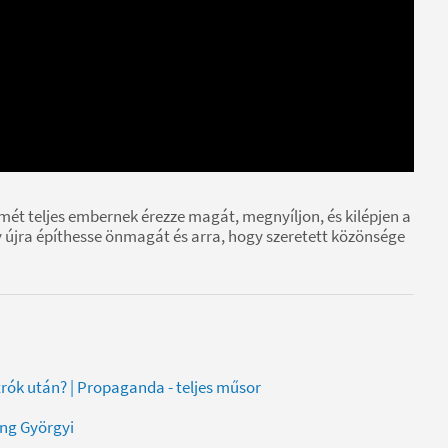
ét teljes embernek érezze magát, megnyíljon, és kilépjen a
y újra építhesse önmagát és arra, hogy szeretett közönsége
trók után? | Propaganda - teljes műsor
ang Györgyi