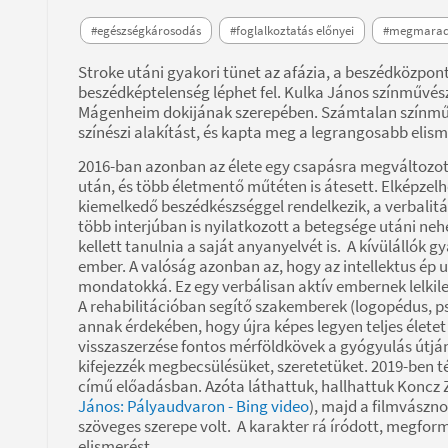
#egészségkárosodás
#foglalkoztatás előnyei
#megmaradt
Stroke utáni gyakori tünet az afázia, a beszédközpon
beszédképtelenség léphet fel. Kulka János színművés
Mágenheim dokijának szerepében. Számtalan színműb
színészi alakítást, és kapta meg a legrangosabb elis
2016-ban azonban az élete egy csapásra megváltozott. 
után, és több életmentő műtéten is átesett. Elképzel
kiemelkedő beszédkészséggel rendelkezik, a verbalitá
több interjúban is nyilatkozott a betegsége utáni neh
kellett tanulnia a saját anyanyelvét is. A kívülállók 
ember. A valóság azonban az, hogy az intellektus ép
mondatokká. Ez egy verbálisan aktív embernek lelkile
A rehabilitációban segítő szakemberek (logopédus, p
annak érdekében, hogy újra képes legyen teljes életet 
visszaszerzése fontos mérföldkövek a gyógyulás útján
kifejezzék megbecsülésüket, szeretetüket. 2019-ben t
című előadásban. Azóta láthattuk, hallhattuk Koncz Z
János: Pályaudvaron - Bing video
), majd a filmvászno
szöveges szerepe volt. A karakter rá íródott, megfor
elismerést.