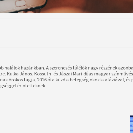
ibb halálok hazánkban. A szerencsés túlélők nagy részének azonb
re. Kulka János, Kossuth- és Jászai Mari-díjas magyar színművés
ak örökös tagja, 2016 óta küzd a betegség okozta afáziával, és 
egséggel érintetteknek.