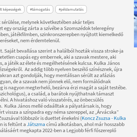
 képességek
#támogatás
#példamutatás
t sérülése, melynek következtében akár teljes
zt egy ország zárta a szívébe a Szomszédok teleregény
en, játékfilmben, szinkronszerepben nyújtott kiemelkedő
meréseket, nem érdemtelenül.
Saját bevallása szerint a halálból hozták vissza stroke-ja
hetetlen csapás egy embernek, aki a szavak mestere, aki
s, a játék az élete és megélhetésének kulcsa. Kulka János
ézségekről. Az addig több nyelven beszélő színésznek, újra
gyakran azt gondolják, hogy mentálisan sérült az afáziás
 ugyan, de a szavak nem jönnek elő, nem formálódnak
g is nagyon megterhelő, bezárva érzi magát a saját testébe.
szichológus), a család, a barátok nyújthatnak támaszt
élni. A hivatáshoz való visszatérés, az önbecsülés
. Kulka János mellé odaálltak a pályatársak is, hogy
ért vissza a színpadra egy néma szereppel, az „Árvácska”
suzsával többször is duettet énekelni (
Koncz Zsuzsa - Kulka
n is feltűnt a
Játszma
című alkotásban, ahol már hosszabb
málásáért megkapta 2022-ben a Legjobb férfi főszereplő