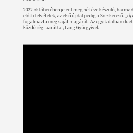
2022 októberében jelent meg hét éve készülő, harmad
előtti felvételek, az első új dal pedig a Sorskereső. „
Új
fogalmazta meg saját magáról. Az egyik dalban duette
küzdő régi baráttal, Lang Györgyivel.