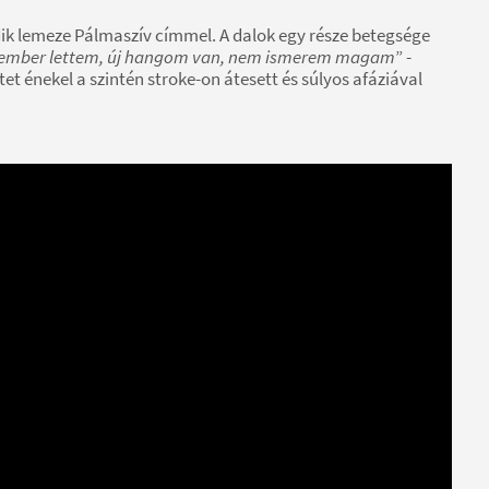
ik lemeze Pálmaszív címmel. A dalok egy része betegsége
 ember lettem, új hangom van, nem ismerem magam
” -
t énekel a szintén stroke-on átesett és súlyos afáziával