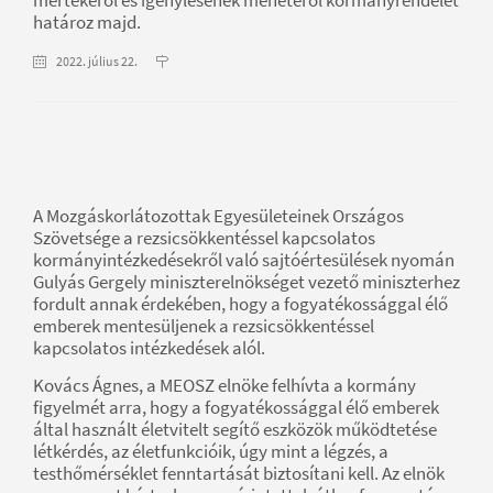
határoz majd.
2022. július 22.
A Mozgáskorlátozottak Egyesületeinek Országos
Szövetsége a rezsicsökkentéssel kapcsolatos
kormányintézkedésekről való sajtóértesülések nyomán
Gulyás Gergely miniszterelnökséget vezető miniszterhez
fordult annak érdekében, hogy a fogyatékossággal élő
emberek mentesüljenek a rezsicsökkentéssel
kapcsolatos intézkedések alól.
Kovács Ágnes, a MEOSZ elnöke felhívta a kormány
figyelmét arra, hogy a fogyatékossággal élő emberek
által használt életvitelt segítő eszközök működtetése
létkérdés, az életfunkcióik, úgy mint a légzés, a
testhőmérséklet fenntartását biztosítani kell. Az elnök