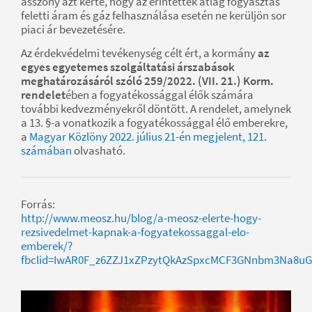
asszony azt kérte, hogy az érintettek átlag fogyasztás
feletti áram és gáz felhasználása esetén ne kerüljön sor
piaci ár bevezetésére.
Az érdekvédelmi tevékenység célt ért, a kormány
az
egyes egyetemes szolgáltatási árszabások
meghatározásáról szóló 259/2022. (VII. 21.) Korm.
rendelet
ében a fogyatékossággal élők számára
további kedvezményekről döntött. A rendelet, amelynek
a 13. §-a vonatkozik a fogyatékossággal élő emberekre,
a
Magyar Közlöny 2022. július 21-én megjelent, 121.
számában
olvasható.
Forrás:
http://www.meosz.hu/blog/a-meosz-elerte-hogy-
rezsivedelmet-kapnak-a-fogyatekossaggal-elo-
emberek/?
fbclid=IwAR0F_z6ZZJ1xZPzytQkAzSpxcMCF3GNnbm3Na8uG