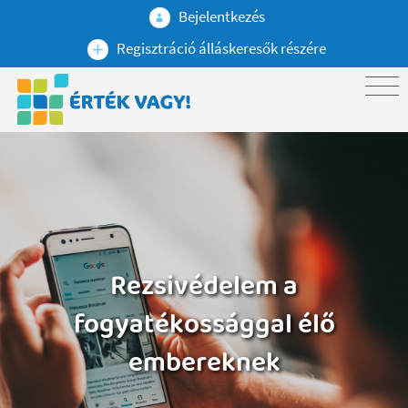
Bejelentkezés
Regisztráció álláskeresők részére
Rezsivédelem a
fogyatékossággal élő
embereknek