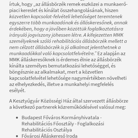
írtuk, hogy „az állásbörzék remek eszközei a munkaerő-
piaci kereslet és kínálat összehangolásának, hiszen
közvetlen kapcsolat-felvételi lehetőséget teremtenek
egyszerre több munkaadónak és álláskeresőnek, annak
érdekében, hogy a jövőben közöttük foglalkoztatásra
irányuló jogviszony jöhessen létre. A kifejezetten MMK
személyeknek szóló rehabilitációs állásbörzék mellett a
nem célzott állásbörzék is jó alkalmat jelenthetnek a
munkaadókkal való kapcsolatfelvételre.”
Ez alapján az
MMK álláskeresőknek is érdemes élnie az állásbörzék
kínálta személyes bemutatkozási lehetőséggel, és
böngésznie az alkalmakat, mert a közvetlen
kapcsolatfelvétel lehetősége nagymértékben növelheti
az elhelyezkedés, illetve a munkahelyi megfelelés
esélyét.
A Kesztyűgyár Közösségi Ház által szervezett állásbörze
a következő partnerek közreműködésével valósul meg:
Budapest Főváros Kormányhivatala -
Rehabilitációs Főosztály - Foglalkozási
Rehabilitációs Osztálya
Fővárosi Álláskereső Iroda