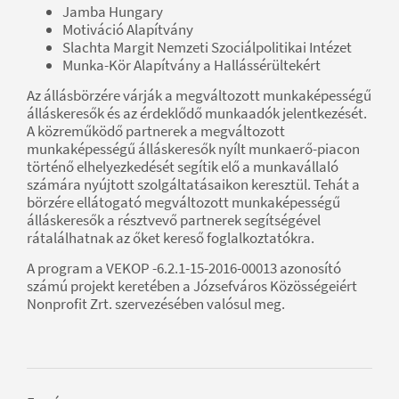
Jamba Hungary
Motiváció Alapítvány
Slachta Margit Nemzeti Szociálpolitikai Intézet
Munka-Kör Alapítvány a Hallássérültekért
Az állásbörzére várják a megváltozott munkaképességű
álláskeresők és az érdeklődő munkaadók jelentkezését.
A közreműködő partnerek a megváltozott
munkaképességű álláskeresők nyílt munkaerő-piacon
történő elhelyezkedését segítik elő a munkavállaló
számára nyújtott szolgáltatásaikon keresztül. Tehát a
börzére ellátogató megváltozott munkaképességű
álláskeresők a résztvevő partnerek segítségével
rátalálhatnak az őket kereső foglalkoztatókra.
A program a VEKOP -6.2.1-15-2016-00013 azonosító
számú projekt keretében a Józsefváros Közösségeiért
Nonprofit Zrt. szervezésében valósul meg.