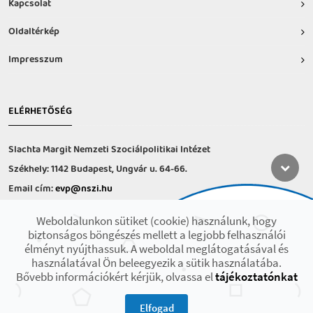
Kapcsolat
Oldaltérkép
Impresszum
ELÉRHETŐSÉG
Slachta Margit Nemzeti Szociálpolitikai Intézet
Székhely: 1142 Budapest, Ungvár u. 64-66.
Email cím:
evp@nszi.hu
Információs vonal: +36 30 682-6371
Weboldalunkon sütiket (cookie) használunk, hogy
hétfő-csütörtök: 8:00-16:00
biztonságos böngészés mellett a legjobb felhasználói
péntek: 8:00-14.00
élményt nyújthassuk. A weboldal meglátogatásával és
használatával Ön beleegyezik a sütik használatába.
Bővebb információkért kérjük, olvassa el
tájékoztatónkat
2021 © Minden jog fenntartva! Készült az EFOP-1.9.3-VEKOP-17 projekt
keretében.
Elfogad