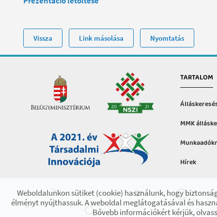
Prezentáció letöltése
Vissza
Link másolása
Nyomtatás
TARTALOM
Álláskeresé
MMK álláske
Munkaadókn
Hírek
Hasznos in
Weboldalunkon sütiket (cookie) használunk, hogy biztonság
élményt nyújthassuk. A weboldal meglátogatásával és haszná
Bővebb információkért kérjük, olvass
2021 © Minden jog fenntartva! Készült az EFOP-1.9.3-VEKOP-17 pr