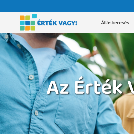
Álláskeresés
Az Érték 