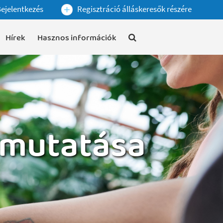
ejelentkezés
Regisztráció álláskeresők részére
Hírek
Hasznos információk
bemutatása