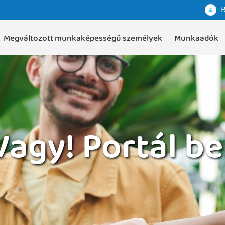
B
Megváltozott munkaképességű személyek
Munkaadók
Vagy! Portál 