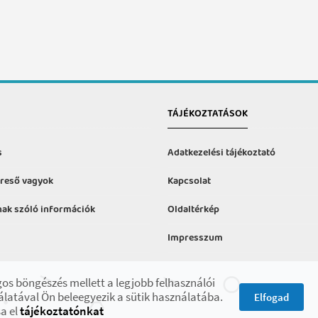
TÁJÉKOZTATÁSOK
s
Adatkezelési tájékoztató
reső vagyok
Kapcsolat
ak szóló információk
Oldaltérkép
Impresszum
formációk
os böngészés mellett a legjobb felhasználói
latával Ön beleegyezik a sütik használatába.
Elfogad
a el
tájékoztatónkat
ojekt keretében.