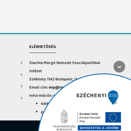
ELÉRHETŐSÉG
Slachta Margit Nemzeti Szociálpolitikai
Intézet
Székhely: 1142 Budapest, Ungvár u. 64-66.
Email cím:
evp@nszi.hu
Információs vonal: +36 30 682-6371
hétfő-csütörtök: 8:00-16:00
péntek: 8:00-14.00