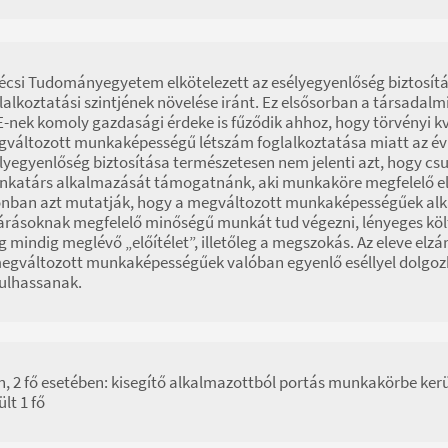
écsi Tudományegyetem elkötelezett az esélyegyenlőség biztos
lalkoztatási szintjének növelése iránt. Ez elsősorban a társadalm
-nek komoly gazdasági érdeke is fűződik ahhoz, hogy törvényi 
változott munkaképességű létszám foglalkoztatása miatt az évi 
lyegyenlőség biztosítása természetesen nem jelenti azt, hogy cs
katárs alkalmazását támogatnánk, aki munkaköre megfelelő ell
nban azt mutatják, hogy a megváltozott munkaképességűek alk
árásoknak megfelelő minőségű munkát tud végezni, lényeges költs
 mindig meglévő „előítélet”, illetőleg a megszokás. Az eleve el
egváltozott munkaképességűek valóban egyenlő eséllyel dolgozh
ulhassanak.
n, 2 fő esetében: kisegítő alkalmazottból portás munkakörbe ker
ült 1 fő