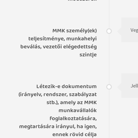
MMK személy(ek)
Veg
teljesítménye, munkahelyi
beválás, vezetői elégedettség
szintje
Létezik-e dokumentum
Jel
(irányelv, rendszer, szabályzat
stb.), amely az MMK
munkavállalók
foglalkoztatására,
megtartására irányul, ha igen,
ennek rövid célja