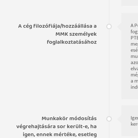
A cég filozófiája/hozzáállása a
A P
fog
MMK személyek
PTE
foglalkoztatásához
meg
esé
mun
azo
elv
még
a m
ind
Munkakör módosítás
Ige
ker
végrehajtására sor került-e, ha
igen, ennek mértéke, esetleg