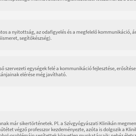
tos a nyitottság, az odafigyelés és a megfelelő kommunikáció, 
kiismeret, segítőkészség).
ső szervezeti egységek felé a kommunikáció fejlesztése, erősítés
ánjainak elérése még javítható.
nak már sikertörténetek. Pl. a Szívgyógyászati Klinikán megmentett
űtétet végző professzor kezdeményezte, azóta is dolgozik a Klin
ohol-problémáin segítettek közvetlen munkatársaik: nehéz élet