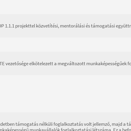
P 1.1.1 projekttel közvetítési, mentorálási és támogatási együt
TE vezetősége elkötelezett a megváltozott munkaképességűek fo
detben támogatás nélküli foglalkoztatás volt jellemző, majd a
kaképességű munkavállalók foglalkoztatási létszáma. Ez a befog