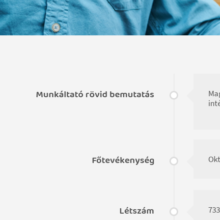
Munkáltató rövid bemutatás
Mag
int
Főtevékenység
Okt
Létszám
733