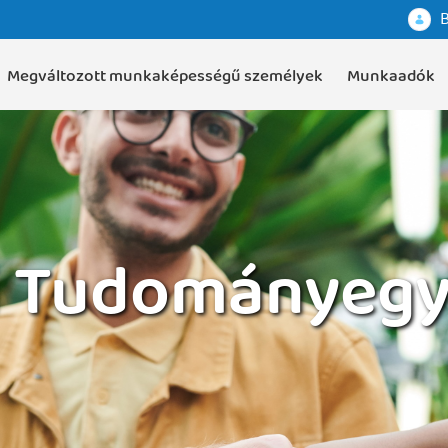
B
Megváltozott munkaképességű személyek
Munkaadók
i Tudományeg