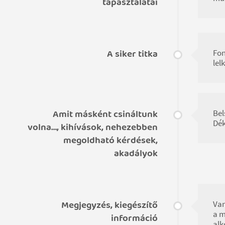
tapasztalatai
A siker titka
Fon
lel
Amit másként csináltunk
Bel
Dék
volna…, kihívások, nehezebben
megoldható kérdések,
akadályok
Megjegyzés, kiegészítő
Van
a m
információ
alk