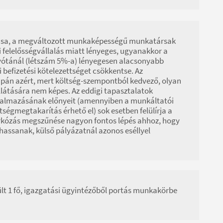
ítása, a megváltozott munkaképességű munkatársak
i felelősségvállalás miatt lényeges, ugyanakkor a
kvótánál (létszám 5%-a) lényegesen alacsonyabb
befizetési kötelezettséget csökkentse. Az
upán azért, mert költség-szempontból kedvező, olyan
átására nem képes. Az eddigi tapasztalatok
almazásának előnyeit (amennyiben a munkáltatói
égmegtakarítás érhető el) sok esetben felülírja a
zárkózás megszűnése nagyon fontos lépés ahhoz, hogy
assanak, külső pályázatnál azonos eséllyel
ült 1 fő, igazgatási ügyintézőből portás munkakörbe