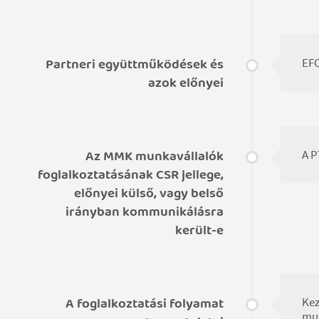
Partneri együttműködések és
EFO
azok előnyei
Az MMK munkavállalók
A P
foglalkoztatásának CSR jellege,
előnyei külső, vagy belső
irányban kommunikálásra
került-e
A foglalkoztatási folyamat
Kez
mun