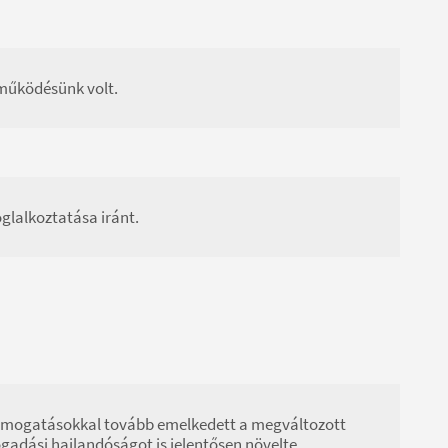
tműködésünk volt.
glalkoztatása iránt.
 támogatásokkal tovább emelkedett a megváltozott
adási hajlandóságot is jelentősen növelte.