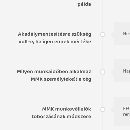
példa
Akadálymentesítésre szükség
Ne
volt-e, ha igen ennek mértéke
Milyen munkaidőben alkalmaz
Nap
MMK személy(eke)t a cég
MMK munkavállalók
EFO
ren
toborzásának módszere