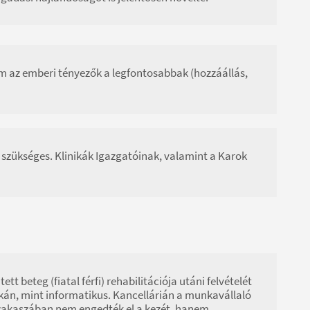
ám az emberi tényezők a legfontosabbak (hozzáállás,
e szükséges. Klinikák Igazgatóinak, valamint a Karok
 beteg (fiatal férfi) rehabilitációja utáni felvételét
ikán, mint informatikus. Kancellárián a munkavállaló
szakaszában nem engedték el a kezét, hanem