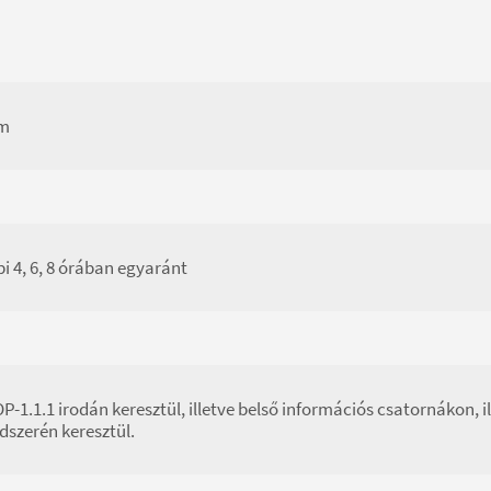
m
i 4, 6, 8 órában egyaránt
P-1.1.1 irodán keresztül, illetve belső információs csatornákon, 
dszerén keresztül.