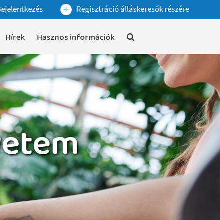
ejelentkezés
Regisztráció álláskeresők részére
Hírek
Hasznos információk
yetem