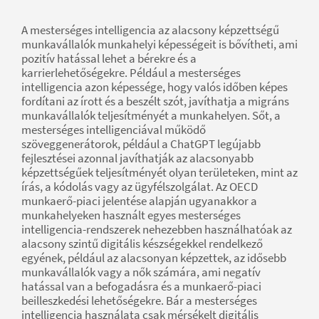
A mesterséges intelligencia az alacsony képzettségű
munkavállalók munkahelyi képességeit is bővítheti, ami
pozitív hatással lehet a bérekre és a
karrierlehetőségekre. Például a mesterséges
intelligencia azon képessége, hogy valós időben képes
fordítani az írott és a beszélt szót, javíthatja a migráns
munkavállalók teljesítményét a munkahelyen. Sőt, a
mesterséges intelligenciával működő
szöveggenerátorok, például a ChatGPT legújabb
fejlesztései azonnal javíthatják az alacsonyabb
képzettségűek teljesítményét olyan területeken, mint az
írás, a kódolás vagy az ügyfélszolgálat. Az OECD
munkaerő-piaci jelentése alapján ugyanakkor a
munkahelyeken használt egyes mesterséges
intelligencia-rendszerek nehezebben használhatóak az
alacsony szintű digitális készségekkel rendelkező
egyének, például az alacsonyan képzettek, az idősebb
munkavállalók vagy a nők számára, ami negatív
hatással van a befogadásra és a munkaerő-piaci
beilleszkedési lehetőségekre. Bár a mesterséges
intelligencia használata csak mérsékelt digitális