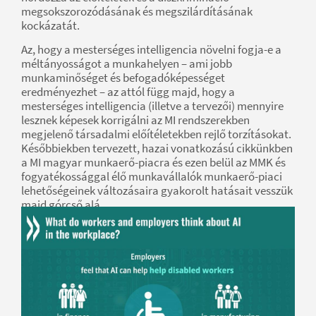
megsokszorozódásának és megszilárdításának
kockázatát.
Az, hogy a mesterséges intelligencia növelni fogja-e a
méltányosságot a munkahelyen – ami jobb
munkaminőséget és befogadóképességet
eredményezhet – az attól függ majd, hogy a
mesterséges intelligencia (illetve a tervezői) mennyire
lesznek képesek korrigálni az MI rendszerekben
megjelenő társadalmi előítéletekben rejlő torzításokat.
Későbbiekben tervezett, hazai vonatkozású cikkünkben
a MI magyar munkaerő-piacra és ezen belül az MMK és
fogyatékossággal élő munkavállalók munkaerő-piaci
lehetőségeinek változásaira gyakorolt hatásait vesszük
majd górcső alá.
Forrás:
OECD Employment Outlook 2023: Artificial Intelligence
and the Labour Market 4. Mesterséges intelligencia,
munka minősége és befogadóképessége c. fejezete