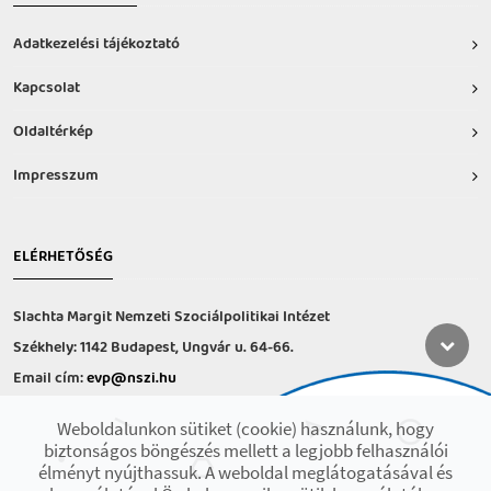
Adatkezelési tájékoztató
Kapcsolat
Oldaltérkép
Impresszum
ELÉRHETŐSÉG
Slachta Margit Nemzeti Szociálpolitikai Intézet
Székhely: 1142 Budapest, Ungvár u. 64-66.
Email cím:
evp@nszi.hu
Információs vonal: +36 30 682-6371
Weboldalunkon sütiket (cookie) használunk, hogy
hétfő-csütörtök: 8:00-16:00
biztonságos böngészés mellett a legjobb felhasználói
péntek: 8:00-14.00
élményt nyújthassuk. A weboldal meglátogatásával és