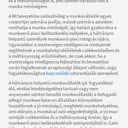
és a méltányosságot is, ami szintén hatással van a
munka minőségére.
A MI bevezetése valószínűleg a munkavállalók egyes
csoportjai számára javítja, mások számára azonban
ronthatja a munka minőségét, így hatást gyakorolva a
munkaerő-piaci beilleszkedési esélyekre, a hátrányos
helyzetű személyek munkaerő-piaci integrációjára.
Ugyanakkor a mesterséges intelligencia rendszerek
segíthetnek a munkahelyi előítéletek csökkentésében és
a méltányosság erősítésében, de csak akkor, ha a
mesterséges intelligencia fejlesztése és bevezetése
során foglalkoznak az egészségi állapot változás, vagy
fogyatékossághoz
kapcsolódó
sztereotípiák szerepével.
A hátrányos helyzetű munkavállalók (pl. fogyatékkal
élő, etnikai kisebbségekhez tartozó vagy nem
anyanyelvi szinten beszélő munkavállalók) a befogadó
jellegű munkaerőpiacon általában könnyebben
hozzáférnek a jó minőségű, megfelelő munkahelyekhez,
ami előnyös a munkával való elégedettségük, a stressz-
szintjük csökkentése és a méltányosság érzése, így a
munkaerő-piaci beilleszkedésük szempontjából is. Ezen