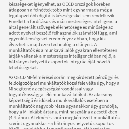
készségeket igényelhet, az OECD országok körében
átlagosan a felnőttek több mint egyharmada még a
legalapvetőbb digitális készségekkel sem rendelkezik.
Emellett a fordítások és más mesterséges intelligencia
által generált szövegek elérhetősége és minősége az
adott nyelvet beszélő felhasználók számától függ, ami
egyenlőtlenségeket eredményez abban, hogy kik
élvezhetik majd ezen technológia előnyeit. A
munkáltatók és a munkavállalók gyakran ellentétesen
látják vallanak a mesterséges intelligenciában rejlő, a
hátrányos helyzetű csoportok integrációját növelő
lehetőségeket.
Az OECD MI-felmérései során megkérdezett pénzügyi és
feldolgozóipari munkáltatók közel fele vélte úgy, hogy a
MI segítené az egészségkárosodással vagy
fogyatékossággal élő munkavállalókat. Az alacsony
képzettségű és idősebb munkavállalók esetében a
munkáltatók nagyobb része ugyanakkor úgy gondolja,
hogy a MI inkább ártana, mint használna az esetükben
(4.4. ábra). A felmérés során megkérdezett munkáltatók
szerint ugyanakkor - a hátrányos helyzetű csoportok
közül - leginkább a fogyatékossággal élők számára