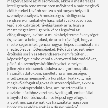
megtervezésre az MI szoftverek, akkor a mesterséges
intelligencia rendszerszinten mélyítheti a már meglévő
előítéleteket tovább rontva a hátrányos helyzetű
személyek esélyeit. A mesterséges intelligencia
rendszerek munkahelyi használatával kapcsolatos
legújabb kutatások rávilágítanak arra, hogy a
mesterséges intelligencia képes legyőzni az
elfogultságot, javítani a munkahelyi termelékenységet
és javítani a befogadást, de arra is rávilágít, hogy a
mesterséges intelligencia hogyan képes állandósítani a
meglévő egyenlőtlenségeket. Például a teljesítmény
értékelés során az MI-rendszerek nem feltétlenül
képesek figyelembe venni a környezeti információkat,
például a személyes körülményeket, amelyek
jellemzően nincsenek kódolva az algoritmus által
használt adatokban. Emellett ha a mesterséges
intelligencia megismétli a korábban kialakult, már
meglévő elfogultságokat és sztereotípiákat, akkor a
hatás kontraproduktív lesz, ami szisztematikus
diszkriminációhoz vezethet. Az elfogult, ember által
irányított döntéshozatalhoz képest egy elfogult
algoritmus szisztematikus használata magában
hordozza az előítéletek és a diszkrimináció