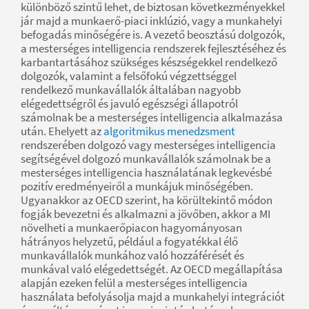
különböző szintű lehet, de biztosan következményekkel
jár majd a munkaerő-piaci inklúzió, vagy a munkahelyi
befogadás minőségére is. A vezető beosztású dolgozók,
a mesterséges intelligencia rendszerek fejlesztéséhez és
karbantartásához szükséges készségekkel rendelkező
dolgozók, valamint a felsőfokú végzettséggel
rendelkező munkavállalók általában nagyobb
elégedettségről és javuló egészségi állapotról
számolnak be a mesterséges intelligencia alkalmazása
után. Ehelyett az
algoritmikus menedzsment
rendszerében dolgozó vagy mesterséges intelligencia
segítségével dolgozó munkavállalók számolnak be a
mesterséges intelligencia használatának legkevésbé
pozitív eredményeiről a munkájuk minőségében.
Ugyanakkor az OECD szerint, ha körültekintő módon
fogják bevezetni és alkalmazni a jövőben, akkor a MI
növelheti a munkaerőpiacon hagyományosan
hátrányos helyzetű, például a fogyatékkal élő
munkavállalók munkához való hozzáférését és
munkával való elégedettségét. Az OECD megállapítása
alapján ezeken felül a mesterséges intelligencia
használata befolyásolja majd a munkahelyi integrációt