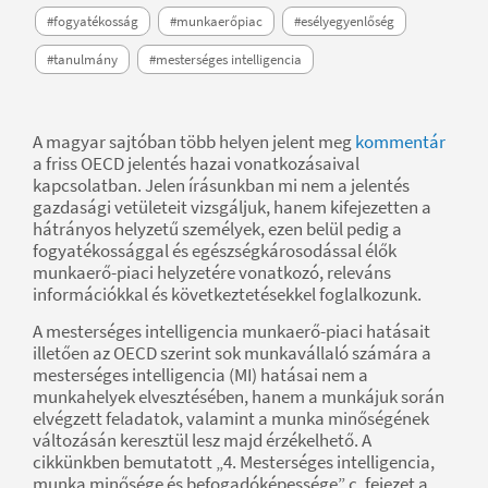
#fogyatékosság
#munkaerőpiac
#esélyegyenlőség
#tanulmány
#mesterséges intelligencia
A magyar sajtóban több helyen jelent meg
kommentár
a friss OECD jelentés hazai vonatkozásaival
kapcsolatban. Jelen írásunkban mi nem a jelentés
gazdasági vetületeit vizsgáljuk, hanem kifejezetten a
hátrányos helyzetű személyek, ezen belül pedig a
fogyatékossággal és egészségkárosodással élők
munkaerő-piaci helyzetére vonatkozó, releváns
információkkal és következtetésekkel foglalkozunk.
A mesterséges intelligencia munkaerő-piaci hatásait
illetően az OECD szerint sok munkavállaló számára a
mesterséges intelligencia (MI) hatásai nem a
munkahelyek elvesztésében, hanem a munkájuk során
elvégzett feladatok, valamint a munka minőségének
változásán keresztül lesz majd érzékelhető. A
cikkünkben bemutatott „4. Mesterséges intelligencia,
munka minősége és befogadóképessége” c. fejezet a