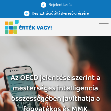
Bejelentkezés
Regisztráció álláskeresők részére
Az OECD jelentése szerint a
mesterséges intelligencia
összességében javíthatja a
fogyatékos és MMK