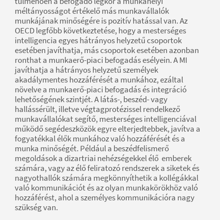
túlmenően a befogadó légkör a munkahelyi
méltányosságot értékelő más munkavállalók
munkájának minőségére is pozitív hatással van. Az
OECD legfőbb következtetése, hogy a mesterséges
intelligencia egyes hátrányos helyzetű csoportok
esetében javíthatja, más csoportok esetében azonban
ronthat a munkaerő-piaci befogadás esélyein. A MI
javíthatja a hátrányos helyzetű személyek
akadálymentes hozzáférését a munkához, ezáltal
növelve a munkaerő-piaci befogadás és integráció
lehetőségének szintjét. A látás-, beszéd- vagy
hallássérült, illetve végtagprotézissel rendelkező
munkavállalókat segítő, mesterséges intelligenciával
működő segédeszközök egyre elterjedtebbek, javítva a
fogyatékkal élők munkához való hozzáférését és a
munka minőségét. Például a beszédfelismerő
megoldások a dizartriai nehézségekkel élő emberek
számára, vagy az élő feliratozó rendszerek a siketek és
nagyothallók számára megkönnyíthetik a kollégákkal
való kommunikációt és az olyan munkakörökhöz való
hozzáférést, ahol a személyes kommunikációra nagy
szükség van.