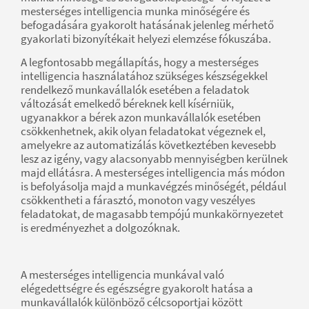
mesterséges intelligencia munka minőségére és
befogadására gyakorolt hatásának jelenleg mérhető
gyakorlati bizonyítékait helyezi elemzése fókuszába.
A legfontosabb megállapítás, hogy a mesterséges
intelligencia használatához szükséges készségekkel
rendelkező munkavállalók esetében a feladatok
változását emelkedő béreknek kell kísérniük,
ugyanakkor a bérek azon munkavállalók esetében
csökkenhetnek, akik olyan feladatokat végeznek el,
amelyekre az automatizálás következtében kevesebb
lesz az igény, vagy alacsonyabb mennyiségben kerülnek
majd ellátásra. A mesterséges intelligencia más módon
is befolyásolja majd a munkavégzés minőségét, például
csökkentheti a fárasztó, monoton vagy veszélyes
feladatokat, de magasabb tempójú munkakörnyezetet
is eredményezhet a dolgozóknak.
A mesterséges intelligencia munkával való
elégedettségre és egészségre gyakorolt hatása a
munkavállalók különböző célcsoportjai között