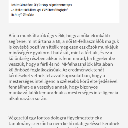
Bár a munkáltatók úgy vélik, hogy a nőknek inkább
segítene, mint ártana a MI, a női MI-felhasználók maguk
is kevésbé pozitívan ítélik meg ezen eszközök munkájuk
minőségére gyakorolt hatását, mint a férfiak, és ez a
különbség részben akkor is fennmarad, ha figyelembe
vesszük, hogy a férfi és női MI-felhasználók általában
különböző foglalkozásúak. Az eredmények tehát
kérdéseket vetnek fel azzal kapcsolatban, hogy a
mesterséges intelligencia szélesebb körű elterjedésével
fennállhat-e a veszélye annak, hogy bizonyos
munkavállalók lemaradnak a mesterséges intelligencia
alkalmazása során.
Végezetül egy fontos dologra figyelmeztetnek a
tanulmány szerzői: ha nem kellő odafigyeléssel kerülnek