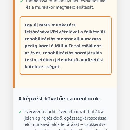
támogassa munkahelyi beilleszkedésüket
és a munkakör megfelelő ellátását.
Egy új MMK munkatárs
feltárásával/felvételével a felkészült
rehabilitációs mentor alkalmazása
pedig közel 6 Millió Ft-tal csökkenti
az éves, rehabilitációs hozzájárulás
tekintetében jelentkező adófizetési
kötelezettséget.
A képzést követően a mentorok:
szervezeti audit révén előmozdíthatják a
jelenleg rejtőzködő, egészségkárosodással
élő munkavállalók feltárását -- csökkentve,