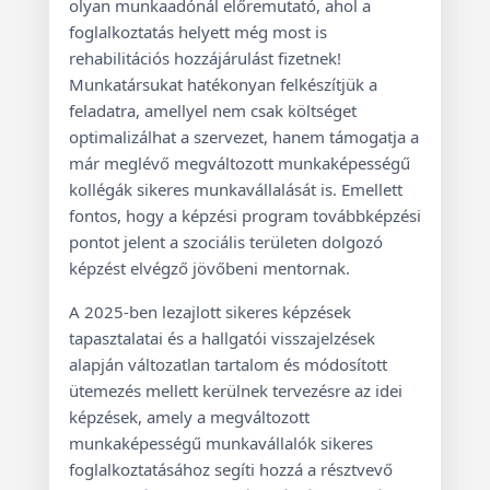
olyan munkaadónál előremutató, ahol a
foglalkoztatás helyett még most is
rehabilitációs hozzájárulást fizetnek!
Munkatársukat hatékonyan felkészítjük a
feladatra, amellyel nem csak költséget
optimalizálhat a szervezet, hanem támogatja a
már meglévő megváltozott munkaképességű
kollégák sikeres munkavállalását is. Emellett
fontos, hogy a képzési program továbbképzési
pontot jelent a szociális területen dolgozó
képzést elvégző jövőbeni mentornak.
A 2025-ben lezajlott sikeres képzések
tapasztalatai és a hallgatói visszajelzések
alapján változatlan tartalom és módosított
ütemezés mellett kerülnek tervezésre az idei
képzések, amely a megváltozott
munkaképességű munkavállalók sikeres
foglalkoztatásához segíti hozzá a résztvevő