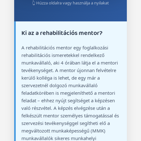
👆 Húzza oldalra vagy használja a nyilakat
Ki az a rehabilitációs mentor?
A rehabilitációs mentor egy foglalkozási
rehabilitációs ismeretekkel rendelkező
munkavállaló, aki 4 órában látja el a mentori
tevékenységet. A mentor újonnan felvételre
kerülő kolléga is lehet, de egy már a
szervezetnél dolgozó munkavállaló
feladatkörében is megjeleníthető a mentori
feladat – ehhez nyújt segítséget a képzésen
való részvétel. A képzés elvégzése után a
felkészült mentor személyes támogatással és
szervezési tevékenységgel segítheti elő a
megváltozott munkaképességű (MMK)
munkavállalók sikeres munkahelyi