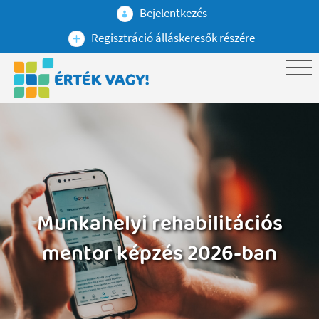
Bejelentkezés
Regisztráció álláskeresők részére
Munkahelyi rehabilitációs
mentor képzés 2026-ban