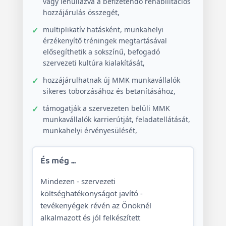
vagy lenullázva a befizetendő rehabilitációs
hozzájárulás összegét,
multiplikatív hatásként, munkahelyi
érzékenyítő tréningek megtartásával
elősegíthetik a sokszínű, befogadó
szervezeti kultúra kialakítását,
hozzájárulhatnak új MMK munkavállalók
sikeres toborzásához és betanításához,
támogatják a szervezeten belüli MMK
munkavállalók karrierútját, feladatellátását,
munkahelyi érvényesülését,
És még ...
Mindezen - szervezeti
költséghatékonyságot javító -
tevékenyégek révén az Önöknél
alkalmazott és jól felkészített