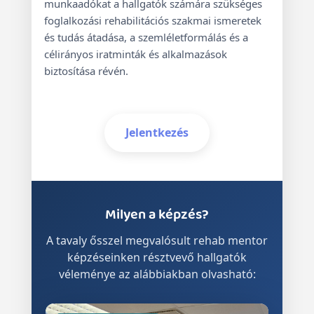
munkaadókat a hallgatók számára szükséges
foglalkozási rehabilitációs szakmai ismeretek
és tudás átadása, a szemléletformálás és a
célirányos iratminták és alkalmazások
biztosítása révén.
Jelentkezés
Milyen a képzés?
„
A tavaly ősszel megvalósult rehab mentor
képzéseinken résztvevő hallgatók
Nagyon
véleménye az alábbiakban olvasható:
birtok
szakma
Minden