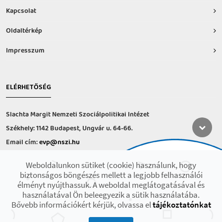
Kapcsolat
Oldaltérkép
Impresszum
ELÉRHETŐSÉG
Slachta Margit Nemzeti Szociálpolitikai Intézet
Székhely: 1142 Budapest, Ungvár u. 64-66.
Email cím:
evp@nszi.hu
Információs vonal: +36 30 682-6371
Weboldalunkon sütiket (cookie) használunk, hogy
hétfő-csütörtök: 8:00-16:00
biztonságos böngészés mellett a legjobb felhasználói
péntek: 8:00-14.00
élményt nyújthassuk. A weboldal meglátogatásával és
használatával Ön beleegyezik a sütik használatába.
Bővebb információkért kérjük, olvassa el
tájékoztatónkat
2021 © Minden jog fenntartva! Készült az EFOP-1.9.3-VEKOP-17 projekt
keretében.